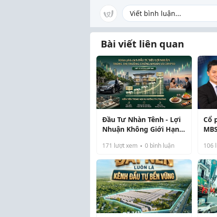
Bài viết liên quan
Đầu Tư Nhàn Tênh - Lợi
Cổ 
Nhuận Không Giới Hạn:
MBS
Đơn Giản, Không Tốn
PHÓ
171
lượt xem
0
bình luận
106
l
Thời Gian!
2/2