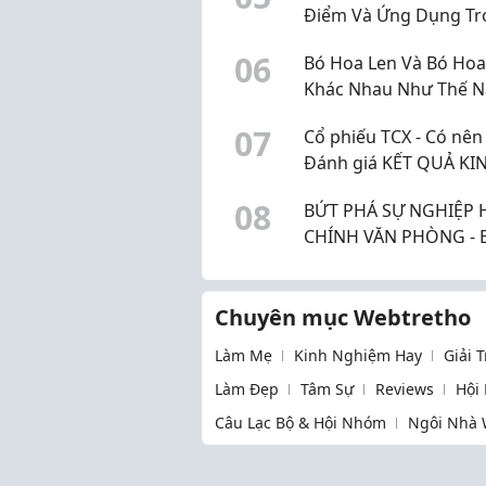
Điểm Và Ứng Dụng Tr
Xây Dựng
0
6
Bó Hoa Len Và Bó Hoa
Khác Nhau Như Thế N
So Sánh Chi Tiết Từ A-
0
7
Cổ phiếu TCX - Có nê
Đánh giá KẾT QUẢ KI
DOANH và DỰ PHÓNG
0
8
BỨT PHÁ SỰ NGHIỆP
NHUẬN năm 2026 & 2
CHÍNH VĂN PHÒNG - 
ĐÃ SẴN SÀNG?
Chuyên mục Webtretho
Làm Mẹ
Kinh Nghiệm Hay
Giải 
Làm Đẹp
Tâm Sự
Reviews
Hội
Câu Lạc Bộ & Hội Nhóm
Ngôi Nhà 