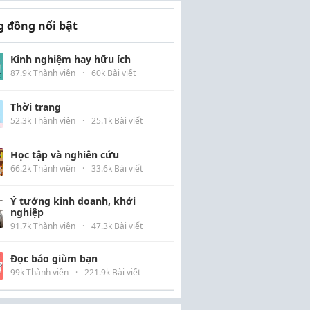
 đồng nổi bật
Kinh nghiệm hay hữu ích
87.9k Thành viên
·
60k Bài viết
Thời trang
52.3k Thành viên
·
25.1k Bài viết
Học tập và nghiên cứu
66.2k Thành viên
·
33.6k Bài viết
Ý tưởng kinh doanh, khởi
nghiệp
91.7k Thành viên
·
47.3k Bài viết
Đọc báo giùm bạn
99k Thành viên
·
221.9k Bài viết