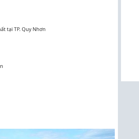
ất tại TP. Quy Nhơn
ển