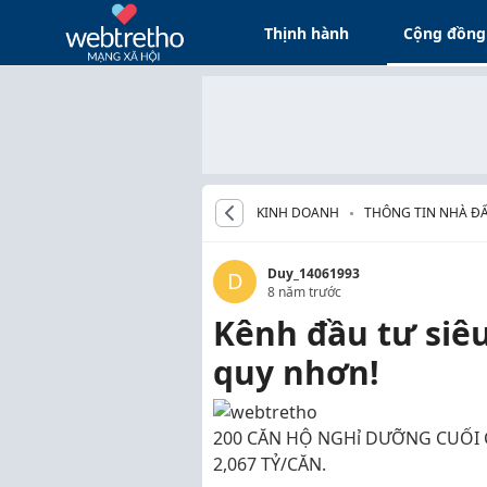
Thịnh hành
Cộng đồng
KINH DOANH
THÔNG TIN NHÀ Đ
Duy_14061993
D
8 năm trước
Kênh đầu tư siêu
quy nhơn!
200 CĂN HỘ NGHỉ DƯỠNG CUỐI C
2,067 TỶ/CĂN.