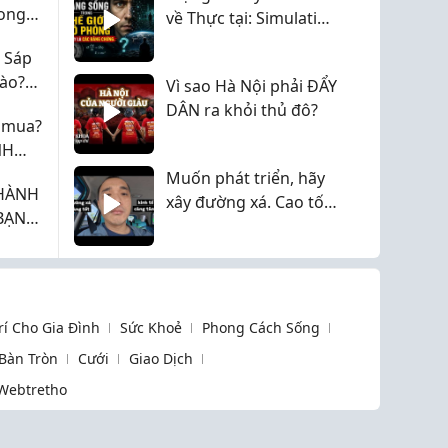
ong
về Thực tại: Simulation
cực kỳ!
Theory
 Sáp
ào?
Vì sao Hà Nội phải ĐẨY
Z
DÂN ra khỏi thủ đô?
n mua?
NH
 LỢI
Muốn phát triển, hãy
 HÀNH
027
xây đường xá. Cao tốc
BẠN
liên quan gì tới tăng
trưởng kinh tế?
Trí Cho Gia Đình
Sức Khoẻ
Phong Cách Sống
 Bàn Tròn
Cưới
Giao Dịch
Webtretho