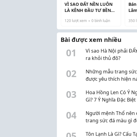
VÌ SAO ĐẤT NỀN LUÔN
Bán
LÀ KÊNH ĐẦU TƯ BỀN
Lâm
VỮNG?
Tư 
120
lượt xem
0
bình luận
350
l
Bài được xem nhiều
0
1
Vì sao Hà Nội phải Đ
ra khỏi thủ đô?
0
2
Những mẫu trang sức
được yêu thích hiện n
0
3
Hoa Hồng Len Có Ý N
Gì? 7 Ý Nghĩa Đặc Biệt
Gợi Ý Quà Tặng Han
0
4
Người mệnh Thổ nên 
trang sức đá màu gì 
phong thủy?
0
5
Tôn Lạnh Là Gì? Cấu T