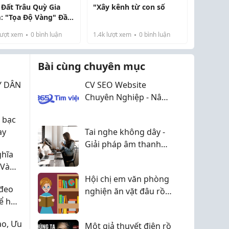
 Đất Trâu Quỳ Gia
"Xây kênh từ con số
: "Tọa Độ Vàng" Đầu
Sinh Lời 2026
ượt xem
0
bình luận
1.4k
lượt xem
0
bình luận
Bài cùng chuyên mục
ẨY DÂN
CV SEO Website
Chuyên Nghiệp - Nâng
Cao Cơ Hội Trong Lĩnh
 bạc
Vực Digital Marketing
ay
Tai nghe không dây -
Giải pháp âm thanh
ghĩa
tiện lợi cho cuộc sống
 Và
hiện đại
dmade
Hội chị em văn phòng
đeo
nghiện ăn vặt đâu rồi?
để hợp
Đã thử Bánh Tráng
Phơi Sương
ạo, Ưu
Một giả thuyết điên rồ
Trangghien chưa, dính