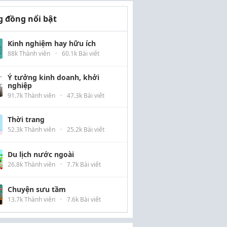
 đồng nổi bật
Kinh nghiệm hay hữu ích
88k Thành viên
·
60.1k Bài viết
Ý tưởng kinh doanh, khởi
nghiệp
91.7k Thành viên
·
47.3k Bài viết
Thời trang
52.3k Thành viên
·
25.2k Bài viết
Du lịch nước ngoài
26.8k Thành viên
·
7.7k Bài viết
Chuyện sưu tầm
13.7k Thành viên
·
7.6k Bài viết