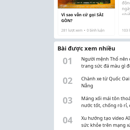
độn
ngà
nhi
Vì sao vẫn cứ gọi SÀI
có 
GÒN?
nhữ
281
lượt xem
0
bình luận
103
l
để 
lợi 
tầng
Bài được xem nhiều
0
1
Người mệnh Thổ nên 
trang sức đá màu gì 
phong thủy?
0
2
Chành xe từ Quốc Oai
Nẵng
0
3
Máng xối mái tôn tho
nước tốt, chống rò rỉ,
bền cao
0
4
Xu hướng tạo video AI
sức khỏe trên mạng x