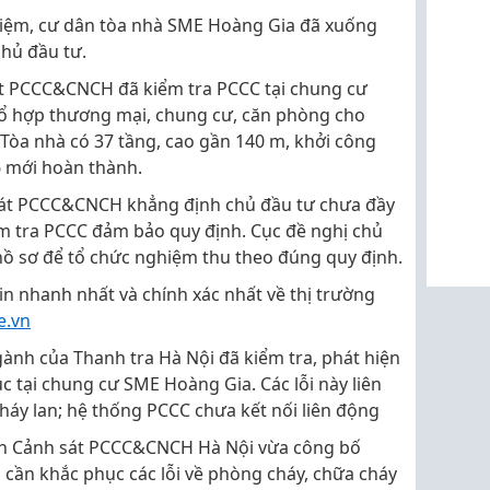
nhiệm, cư dân tòa nhà SME Hoàng Gia đã xuống
hủ đầu tư.
át PCCC&CNCH đã kiểm tra PCCC tại chung cư
tổ hợp thương mại, chung cư, căn phòng cho
Tòa nhà có 37 tầng, cao gần 140 m, khởi công
6 mới hoàn thành.
 sát PCCC&CNCH khẳng định chủ đầu tư chưa đầy
ểm tra PCCC đảm bảo quy định. Cục đề nghị chủ
ồ sơ để tổ chức nghiệm thu theo đúng quy định.
n nhanh nhất và chính xác nhất về thị trường
e.vn
gành của Thanh tra Hà Nội đã kiểm tra, phát hiện
c tại chung cư SME Hoàng Gia. Các lỗi này liên
cháy lan; hệ thống PCCC chưa kết nối liên động
an Cảnh sát PCCC&CNCH Hà Nội vừa công bố
 cần khắc phục các lỗi về phòng cháy, chữa cháy