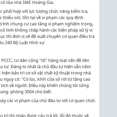
ó có tòa nhà SME Hoàng Gia.
tục phối hợp với lực lượng chức năng kiểm tra,
thiếu sót, tồn tại về vi phạm các quy định
trình chung cư cao tầng vi phạm nghiệm trọng,
, cố tình không chấp hành các biện pháp xử lý vi
 thì đơn vị sẽ đề xuất chuyển cơ quan điều tra
iều 240 Bộ Luật Hình sự
 PCCC, cư dân cũng "tố" hàng loạt vấn đề liên
u tư. Đáng lo nhất là chủ đầu tư hiện vẫn nắm
hiện bảo trì cơ sở vật chất kỹ thuật trong nhà
 nguy cơ. "Có lúc, kính cửa sổ rơi từ tầng cao
ích về người. Điều này khiến chúng tôi sống
hung- phòng 3004 cho biết.
bày các vi phạm của chủ đầu tư với cơ quan chức
trì thì nhận được câu trả lời, lỗi đó thuộc về