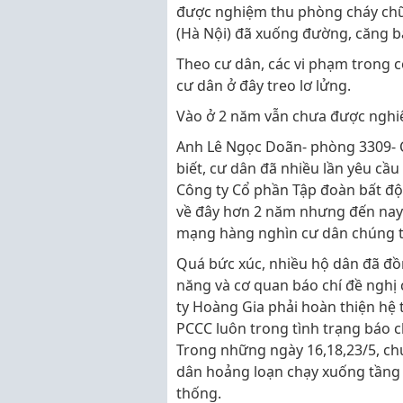
được nghiệm thu phòng cháy chữ
(Hà Nội) đã xuống đường, căng b
Theo cư dân, các vi phạm trong 
cư dân ở đây treo lơ lửng.
Vào ở 2 năm vẫn chưa được ngh
Anh Lê Ngọc Doãn- phòng 3309- 
biết, cư dân đã nhiều lần yêu c
Công ty Cổ phần Tập đoàn bất độn
về đây hơn 2 năm nhưng đến nay
mạng hàng nghìn cư dân chúng tô
Quá bức xúc, nhiều hộ dân đã đồ
năng và cơ quan báo chí đề nghị 
ty Hoàng Gia phải hoàn thiện hệ 
PCCC luôn trong tình trạng báo c
Trong những ngày 16,18,23/5, chu
dân hoảng loạn chạy xuống tầng 1.
thống.