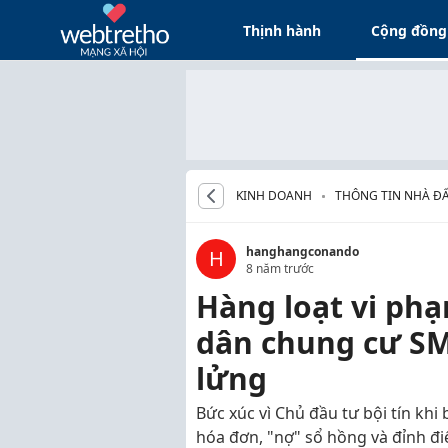
Thịnh hành
Cộng đồng
KINH DOANH
THÔNG TIN NHÀ Đ
hanghangconando
H
8 năm trước
Hàng loạt vi ph
dân chung cư SM
lửng
Bức xúc vì Chủ đầu tư bội tín khi
hóa đơn, "nợ" sổ hồng và đỉnh đ