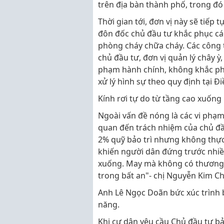
trên địa bàn thành phố, trong đ
Thời gian tới, đơn vị này sẽ tiếp 
đôn đốc chủ đầu tư khắc phục các 
phòng cháy chữa cháy. Các công 
chủ đầu tư, đơn vị quản lý chây ỳ
phạm hành chính, không khắc phục
xử lý hình sự theo quy định tại Đ
Kính rơi tự do từ tầng cao xuống
Ngoài vấn đề nóng là các vi phạm
quan đến trách nhiệm của chủ đầ
2% quỹ bảo trì nhưng không thực 
khiến người dân đứng trước nhiều
xuống. May mà không có thương t
trong bất an"- chị Nguyễn Kim C
Anh Lê Ngọc Doãn bức xúc trình 
năng.
Khi cư dân yêu cầu Chủ đầu tư bảo 