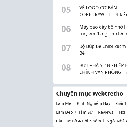
0
5
VẼ LOGO CƠ BẢN
COREDRAW - Thiết kế
hoạ
0
6
Máy báo đầy bộ nhớ l
tục, em đang tính lên 
iPhone 17 bên Viettel 
0
7
Bộ Búp Bê Chibi 28cm
các mom cho em xin ý
Bé
với ạ!
0
8
BỨT PHÁ SỰ NGHIỆP
CHÍNH VĂN PHÒNG - 
ĐÃ SẴN SÀNG?
Chuyên mục Webtretho
Làm Mẹ
Kinh Nghiệm Hay
Giải 
Làm Đẹp
Tâm Sự
Reviews
Hội
Câu Lạc Bộ & Hội Nhóm
Ngôi Nhà 