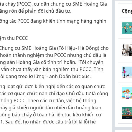
a cháy (PCCC), cư dân chung cư SME Hoàng Gia
ăng rôn để phản đối chủ đầu tư.
Cộng
công tác PCCC đang khiến tính mạng hàng nghìn
iệm thu PCCC
Chung cư SME Hoàng Gia (Tô Hiệu- Hà Đông) cho
ầu hoàn thành nghiệm thu PCCC nhưng chủ đầu là
g sản Hoàng Gia cố tình trì hoãn. "Tôi chuyển
 vẫn chưa thấy văn bản nghiệm thu PCCC. Tính
i đang treo lơ lửng"- anh Doãn bức xúc.
ng loạt gửi đơn kiến nghị đến các cơ quan chức
các cơ quan chức năn chỉ dạo Chủ đầu tư là công
thống PCCC. Theo các cư dân, việc hệ thống
háy giả khiến người dân nhiều lần hoảng loạn.
ông báo cháy ở tòa nhà liên tục kêu khiến cư
 Sau đó, họ nhận được câu trả lời là lỗi hệ