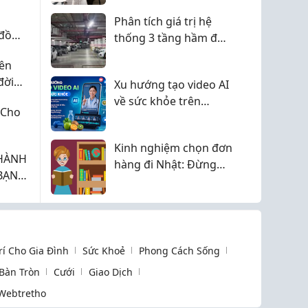
Phân tích giá trị hệ
 đồ
thống 3 tầng hầm đỗ
xe tại The Legatus 22
iên
Liễu Giai dưới góc
đời
Xu hướng tạo video AI
nhìn quản lý đô thị
Store,
về sức khỏe trên
 Cho
 kiến
mạng xã hội
Kinh nghiệm chọn đơn
 HÀNH
hàng đi Nhật: Đừng
BẠN
chỉ nhìn mức lương
khi lựa chọn công việc
Trí Cho Gia Đình
Sức Khoẻ
Phong Cách Sống
 Bàn Tròn
Cưới
Giao Dịch
Webtretho