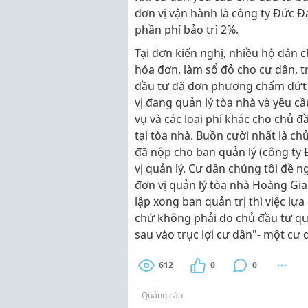
đơn vị vận hành là công ty Đức Đ
phần phí bảo trì 2%.
Tại đơn kiến nghị, nhiều hộ dân c
hóa đơn, làm sổ đỏ cho cư dân, t
đầu tư đã đơn phương chấm dứt 
vị đang quản lý tòa nhà và yêu c
vụ và các loại phí khác cho chủ 
tại tòa nhà. Buồn cười nhất là ch
đã nộp cho ban quản lý (công ty 
vị quản lý. Cư dân chúng tôi đề n
đơn vị quản lý tòa nhà Hoàng Gia
lập xong ban quản trị thì việc lự
chứ không phải do chủ đầu tư quy
sau vào trục lợi cư dân"- một cư 
612
0
0
Quảng cáo