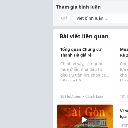
Tham gia bình luận
Bài viết liên quan
Tổng quan Chung cư
Mua
Thanh Hà giá rẻ
Rẻ 
& H
Chính vì vậy, cả người
Chun
Chi 
mua ở lẫn nhà đầu tư
lựa 
đều ưu tiên lựa chọn căn
cho
hộ view hồ.
lẫn
Tổng quan vị trí hồ điều
năm
hòa Thanh Hà
dễ t
Khu đô thị Thanh Hà nổi
368
lượt xem
0
bình luận
131
l
nằm
bật với hồ điều hòa rộng
hiệ
gần 15ha, được ví như “lá
khai
Vì s
phổi xan...
lựa
cư?
Tron