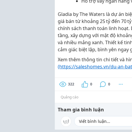
Hỗ trợ vay ngân hàng vớ
Gladia by The Waters là dự án bi
giá bán từ khoảng 25 tỷ đến 70 tỷ
chính sách thanh toán linh hoạt
.
tầng
, xây dựng với mật độ khoả
và nhiều mảng xanh. Thiết kế ti
cảm giác biệt lập, bình yên ngay g
Xem thêm thông tin chi tiết và hì
(https://saleshomes.vn/du-an-ba
322
0
0
Quảng cáo
Tham gia bình luận