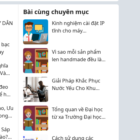
a cuộc chạy đua khốc
chạy xăng truyền thống
 đó, mẫu xe tả...
để nhường chỗ cho kỷ
Bài cùng chuyên mục
nguyên xe đ...
ẨY DÂN
Kinh nghiệm cài đặt IP
tĩnh cho máy
photocopy Ricoh khi
 bạc
đổi modem
ay
Vì sao mỗi sản phẩm
len handmade đều là
ghĩa
phiên bản đặc biệt?
 Và
dmade
Giải Pháp Khắc Phục
đeo
Nước Yếu Cho Khu
để hợp
Dân Cư Với Máy Bơm
Đẩy Cao Maro
ạo, Ưu
Tổng quan về Đại học
ong
từ xa Trường Đại học
Mở Hà Nội
 Sáp
ào?
Cách sử dụng các