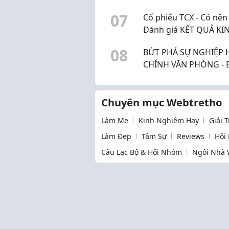
So Sánh Chi Tiết Từ A-
0
7
Cổ phiếu TCX - Có nê
Đánh giá KẾT QUẢ KI
DOANH và DỰ PHÓNG
0
8
BỨT PHÁ SỰ NGHIỆP
NHUẬN năm 2026 & 2
CHÍNH VĂN PHÒNG - 
ĐÃ SẴN SÀNG?
Chuyên mục Webtretho
Làm Mẹ
Kinh Nghiệm Hay
Giải 
Làm Đẹp
Tâm Sự
Reviews
Hội
Câu Lạc Bộ & Hội Nhóm
Ngôi Nhà 