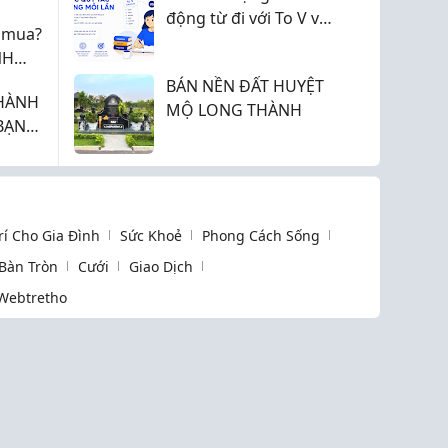
Z
động từ đi với To V và
n mua?
V-ing chính xác trong
NH
tiếng Anh
 LỢI
BÁN NỀN ĐẤT HUYỆT
 HÀNH
027
MỘ LONG THÀNH
BẠN
Trí Cho Gia Đình
Sức Khoẻ
Phong Cách Sống
 Bàn Tròn
Cưới
Giao Dịch
Webtretho