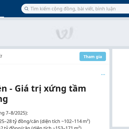
Tham gia
ẤT
n - Giá trị xứng tầm
ng
ng 7–8/2025)
:
25–28 tỷ đồng/căn
(diện tích ~102–114 m²)
42 tỷ đồng/căn
(diện tích ~153–171 m²)