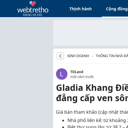
Thịnh hành
Cộng đồng
KINH DOANH
THÔNG TIN NHÀ Đ
TDLand
một năm trước
Gladia Khang Điề
đẳng cấp ven sô
Giá bán tham khảo (cập nhật thá
Nhà phố liên kế
: từ khoảng
Biệt thự song lập
: từ
38,2 – 