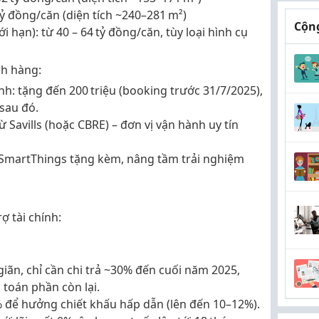
tỷ đồng/căn
(diện tích ~240–281 m²)
Cộng
ới hạn)
: từ
40 – 64 tỷ đồng/căn
, tùy loại hình cụ
ch hàng:
ính
: tặng đến
200 triệu
(booking trước 31/7/2025),
sau đó.
từ Savills (hoặc CBRE) – đơn vị vận hành uy tín
SmartThings tặng kèm, nâng tầm trải nghiệm
ợ tài chính
:
giãn, chỉ cần chi trả ~30% đến cuối năm 2025,
toán phần còn lại.
để hưởng chiết khấu hấp dẫn (lên đến 10–12%).