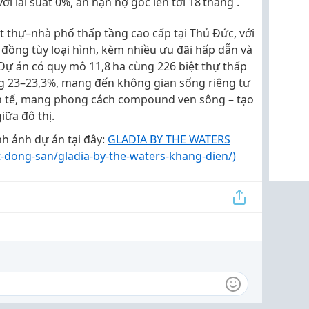
i lãi suất 0%, ân hạn nợ gốc lên tới 18 tháng .
ệt thự–nhà phố thấp tầng cao cấp tại Thủ Đức, với
 đồng tùy loại hình
, kèm nhiều
ưu đãi hấp dẫn và
 Dự án có
quy mô 11,8 ha
cùng
226 biệt thự thấp
ng
23–23,3%
, mang đến không gian sống riêng tư
nh tế, mang phong cách
compound ven sông
– tạo
iữa đô thị.
nh ảnh dự án tại đây:
GLADIA BY THE WATERS
t-dong-san/gladia-by-the-waters-khang-dien/)