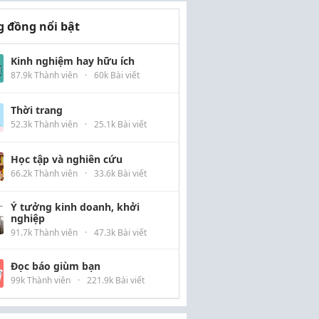
 đồng nổi bật
Kinh nghiệm hay hữu ích
87.9k Thành viên
·
60k Bài viết
Thời trang
52.3k Thành viên
·
25.1k Bài viết
Học tập và nghiên cứu
66.2k Thành viên
·
33.6k Bài viết
Ý tưởng kinh doanh, khởi
nghiệp
91.7k Thành viên
·
47.3k Bài viết
Đọc báo giùm bạn
99k Thành viên
·
221.9k Bài viết