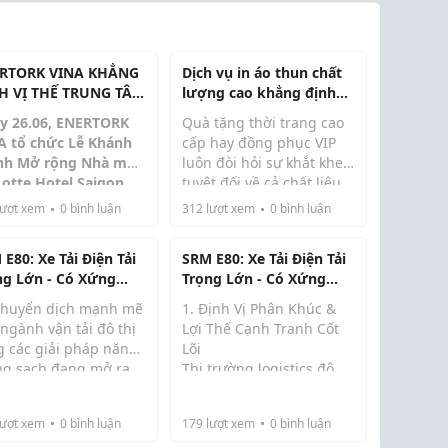
RTORK VINA KHẲNG
Dịch vụ in áo thun chất
H VỊ THẾ TRUNG TÂM
lượng cao khẳng định
 TRUYỀN ĐỘNG
đẳng cấp thương hiệu
y 26.06, ENERTORK
Quà tặng thời trang cao
N CHIẾN LƯỢC
A tổ chức Lễ Khánh
cấp hay đồng phục VIP
nh Mở rộng Nhà máy
luôn đòi hỏi sự khắt khe
Lotte Hotel Saigon
tuyệt đối về cả chất liệu
 sự tham dự của đông
lẫn độ hoàn thiện của
ượt xem
0
bình luận
312
lượt xem
0
bình luận
 đối tác và khách mời
hình ảnh. Dịch vụ in áo
 thiết.
thun chất lượng cao ra
E80: Xe Tải Điện Tải
SRM E80: Xe Tải Điện Tải
kiện đồng thời đánh
đời chính là giải pháp tối
ng Lớn - Có Xứng
Trọng Lớn - Có Xứng
 ba cột mốc quan
ưu đáp ...
g Là Lựa Chọn Cho
Đáng Là Lựa Chọn Cho
g của...
chuyển dịch mạnh mẽ
1. Định Vị Phân Khúc &
nh Nghiệp?
Doanh Nghiệp?
ngành vận tải đô thị
Lợi Thế Cạnh Tranh Cốt
g các giải pháp năng
Lõi
ng sạch đang mở ra
Thị trường logistics đô
 kỷ nguyên mới cho
thị đang chứng kiến sự
ng dòng xe thương
đào thải khốc liệt của
ượt xem
0
bình luận
179
lượt xem
0
bình luận
 không phát thải.
những dòng xe tải nhẹ