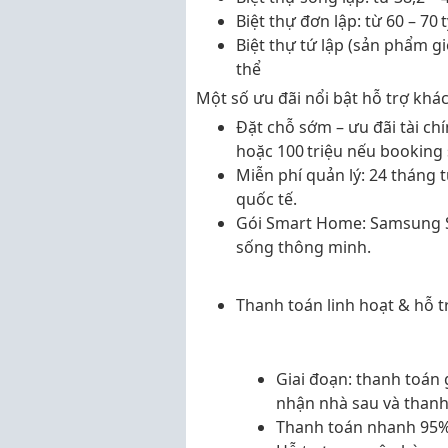
Biệt thự đơn lập
: từ
60 – 70 
Biệt thự tứ lập (sản phẩm gi
thể
Một số ưu đãi nổi bật hỗ trợ khá
Đặt chỗ sớm – ưu đãi tài ch
hoặc
100 triệu
nếu booking 
Miễn phí quản lý
: 24 tháng 
quốc tế.
Gói Smart Home
: Samsung 
sống thông minh.
Thanh toán linh hoạt & hỗ tr
Giai đoạn: thanh toán 
nhận nhà sau và thanh 
Thanh toán nhanh 95% 