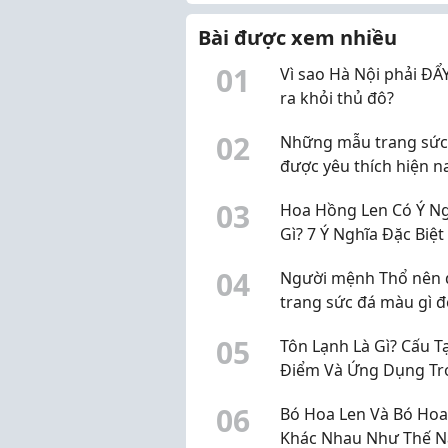
Giữ
liệt
Bài được xem nhiều
0
1
Vì sao Hà Nội phải Đ
ra khỏi thủ đô?
0
2
Những mẫu trang sức
được yêu thích hiện n
0
3
Hoa Hồng Len Có Ý N
Gì? 7 Ý Nghĩa Đặc Biệt
Gợi Ý Quà Tặng Han
0
4
Người mệnh Thổ nên 
trang sức đá màu gì 
phong thủy?
0
5
Tôn Lạnh Là Gì? Cấu T
Điểm Và Ứng Dụng Tr
Xây Dựng
0
6
Bó Hoa Len Và Bó Hoa
Khác Nhau Như Thế N