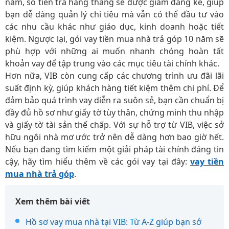
năm, số tiền trả hàng tháng sẽ được giảm đáng kể, giúp
bạn dễ dàng quản lý chi tiêu mà vẫn có thể đầu tư vào
các nhu cầu khác như giáo dục, kinh doanh hoặc tiết
kiệm. Ngược lại, gói vay tiền mua nhà trả góp 10 năm sẽ
phù hợp với những ai muốn nhanh chóng hoàn tất
khoản vay để tập trung vào các mục tiêu tài chính khác.
Hơn nữa, VIB còn cung cấp các chương trình ưu đãi lãi
suất định kỳ, giúp khách hàng tiết kiệm thêm chi phí. Để
đảm bảo quá trình vay diễn ra suôn sẻ, bạn cần chuẩn bị
đầy đủ hồ sơ như giấy tờ tùy thân, chứng minh thu nhập
và giấy tờ tài sản thế chấp. Với sự hỗ trợ từ VIB, việc sở
hữu ngôi nhà mơ ước trở nên dễ dàng hơn bao giờ hết.
Nếu bạn đang tìm kiếm một giải pháp tài chính đáng tin
cậy, hãy tìm hiểu thêm về các gói vay tại đây:
vay tiền
mua nhà trả góp
.
Xem thêm bài viết
Hồ sơ vay mua nhà tại VIB: Từ A-Z giúp bạn sở