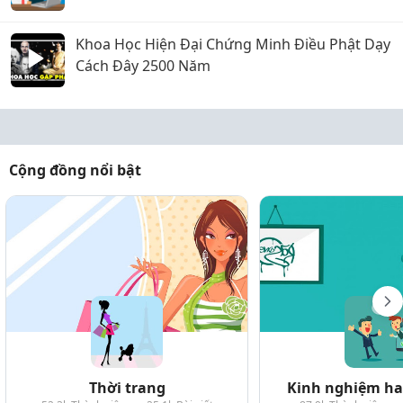
em xin ý kiến với ạ!
Khoa Học Hiện Đại Chứng Minh Điều Phật Dạy
Cách Đây 2500 Năm
Cộng đồng nổi bật
Thời trang
Kinh nghiệm hay