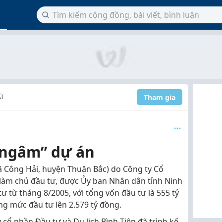
Tham gia
ẤT
“ngâm” dự án
 xã Công Hải, huyện Thuận Bắc) do Công ty Cổ
 làm chủ đầu tư, được Ủy ban Nhân dân tỉnh Ninh
 từ tháng 8/2005, với tổng vốn đầu tư là 555 tỷ
ng mức đầu tư lên 2.579 tỷ đồng.
 cổ phần Đầu tư và Du lịch Bình Tiên đã trình kế