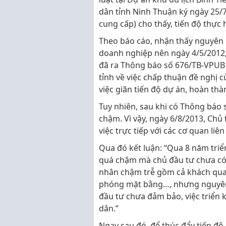
dân tỉnh Ninh Thuận ký ngày 25/
cung cấp) cho thấy, tiến độ thực
Theo báo cáo, nhận thấy nguyên 
doanh nghiệp nên ngày 4/5/2012
đã ra Thông báo số 676/TB-VPUB 
tỉnh về việc chấp thuận đề nghị c
việc giãn tiến độ dự án, hoàn th
Tuy nhiên, sau khi có Thông báo s
chậm. Vì vậy, ngày 6/8/2013, Chủ
việc trực tiếp với các cơ quan liê
Qua đó kết luận: “Qua 8 năm triển
quá chậm mà chủ đầu tư chưa có 
nhân chậm trễ gồm cả khách quan
phóng mặt bằng…, nhưng nguyên 
đầu tư chưa đảm bảo, việc triển 
dân.”
Ngay sau đó, để thúc đẩy tiến độ