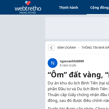
Thịnh hành
Cộng đồng
KINH DOANH
THÔNG TIN NHÀ Đ
ngoccanhht8999
N
8 năm trước
“Ôm” đất vàng, 
Dự án khu du lịch Bình Tiên (tại
phần Đầu tư và Du lịch Bình Tiên
Thuận cấp Giấy chứng nhận đầu tư
đồng, sau đó được điều chỉnh nâ
Trước khi được cấp phép, Công ty