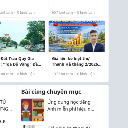
g bộ và hiện đại
có kích thước tối ưu, độ
m thu hút các doanh
nét cao để phục vụ công
ượt xem
0
bình luận
657
lượt xem
0
bình luận
iệp trong nước và
tác báo cáo, hội chẩn và
 Sở hữu vị trí thuận
họp trực tuyến. Trong dự
 kết nối dễ dàng...
án phố...
 Đất Trâu Quỳ Gia
Giá liền kề biệt thự
: "Tọa Độ Vàng" Đầu
Thanh Hà tháng 2/2026 -
Sinh Lời 2026
Dự án A2 đang bàn giao
ượt xem
0
bình luận
137
lượt xem
0
bình luận
nhà, cơ hội vàng cho
nhà đầu tư.
Bài cùng chuyên mục
 TỬ
Ứng dụng học tiếng
ỨNG
Anh miễn phí hiệu quả
Y!
cho người mới
CK -