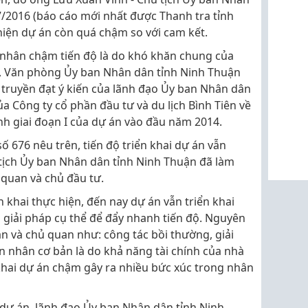
7/2016 (báo cáo mới nhất được Thanh tra tỉnh
 hiện dự án còn quá chậm so với cam kết.
nhân chậm tiến độ là do khó khăn chung của
, Văn phòng Ủy ban Nhân dân tỉnh Ninh Thuận
truyền đạt ý kiến của lãnh đạo Ủy ban Nhân dân
ủa Công ty cổ phần đầu tư và du lịch Bình Tiên về
ành giai đoạn I của dự án vào đầu năm 2014.
ố 676 nêu trên, tiến độ triển khai dự án vẫn
 tịch Ủy ban Nhân dân tỉnh Ninh Thuận đã làm
n quan và chủ đầu tư.
 khai thực hiện, đến nay dự án vẫn triển khai
giải pháp cụ thể để đẩy nhanh tiến độ. Nguyên
 và chủ quan như: công tác bồi thường, giải
nhân cơ bản là do khả năng tài chính của nhà
khai dự án chậm gây ra nhiều bức xúc trong nhân
 dự án, lãnh đạo Ủy ban Nhân dân tỉnh Ninh