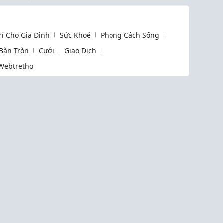
quý 3 năm 2026
Trí Cho Gia Đình
Sức Khoẻ
Phong Cách Sống
 Bàn Tròn
Cưới
Giao Dịch
Webtretho