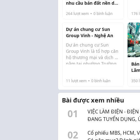
đồn
nhu cầu bán đất nền dự
nhằ
án
264
lượt xem
0
bình luận
176
l
ngh
FDI.
lợi,
Dự án chung cư Sun
Group Vinh - Nghệ An
Dự án chung cư Sun
Group Vinh là tổ hợp căn
hộ thương mại và dịch vụ
nằm tại phường Trường
Bán
Vinh – Tỉnh Nghệ An. Tọa
Lâm
lạc tại vị trí “đất
Tư 
11
lượt xem
0
bình luận
350
l
vàng”bùng binh Hải
Quan, dự án sở hữu quy
hoạch tổng thể là 7ha ...
Bài được xem nhiều
0
1
VIỆC LÀM ĐIỆN - ĐIỆN
ĐANG TUYỂN DỤNG, 
TUYỂN NGAY HÔM NA
0
2
Cổ phiếu MBS, HCM, V