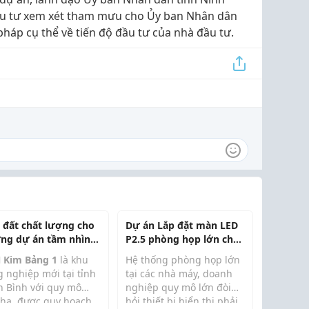
ầu tư xem xét tham mưu cho Ủy ban Nhân dân
i pháp cụ thể về tiến độ đầu tư của nhà đầu tư.
 đất chất lượng cho
Dự án Lắp đặt màn LED
ng dự án tầm nhìn
P2.5 phòng họp lớn cho
 tại KCN Kim Bảng 1
Nhà máy Thép Việt Nam
 Kim Bảng 1
là khu
Hệ thống phòng họp lớn
Vinasteel Phú Thọ
g nghiệp mới tại tỉnh
tại các nhà máy, doanh
h Bình với quy mô
nghiệp quy mô lớn đòi
 ha, được quy hoạch
hỏi thiết bị hiển thị phải