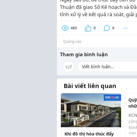
Thuận đã giao Sở Kế hoạch và Đ
tỉnh xử lý về kết quả rà soát, giả
485
0
0
Quảng cáo
Tham gia bình luận
Bài viết liên quan
Quỹ
nhữ
lớn
KCN
côn
Nin
230
Khi đô thị hóa thúc đẩy