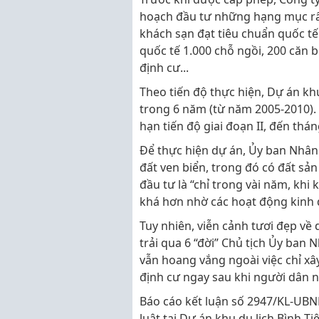
hoạch đầu tư những hạng mục rất
khách sạn đạt tiêu chuẩn quốc tế
quốc tế 1.000 chỗ ngồi, 200 căn bi
định cư...
Theo tiến độ thực hiện, Dự án kh
trong 6 năm (từ năm 2005-2010).
hạn tiến độ giai đoạn II, đến th
Để thực hiện dự án, Ủy ban Nhân
đất ven biển, trong đó có đất sản
đầu tư là “chỉ trong vài năm, khi
khá hơn nhờ các hoạt động kinh d
Tuy nhiên, viễn cảnh tươi đẹp về 
trải qua 6 “đời” Chủ tịch Ủy ban N
vẫn hoang vắng ngoài việc chỉ xâ
định cư ngay sau khi người dân 
Báo cáo kết luận số 2947/KL-UBND
luật tại Dự án khu du lịch Bình T