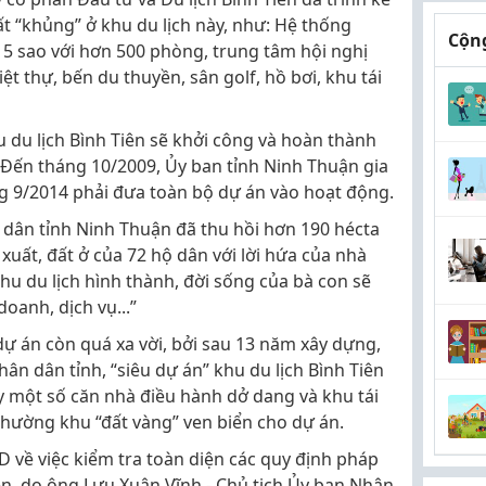
 “khủng” ở khu du lịch này, như: Hệ thống
Cộng
 5 sao với hơn 500 phòng, trung tâm hội nghị
ệt thự, bến du thuyền, sân golf, hồ bơi, khu tái
u du lịch Bình Tiên sẽ khởi công và hoàn thành
 Đến tháng 10/2009, Ủy ban tỉnh Ninh Thuận gia
áng 9/2014 phải đưa toàn bộ dự án vào hoạt động.
 dân tỉnh Ninh Thuận đã thu hồi hơn 190 hécta
 xuất, đất ở của 72 hộ dân với lời hứa của nhà
 khu du lịch hình thành, đời sống của bà con sẽ
oanh, dịch vụ...”
dự án còn quá xa vời, bởi sau 13 năm xây dựng,
hân dân tỉnh, “siêu dự án” khu du lịch Bình Tiên
y một số căn nhà điều hành dở dang và khu tái
nhường khu “đất vàng” ven biển cho dự án.
 về việc kiểm tra toàn diện các quy định pháp
iên, do ông Lưu Xuân Vĩnh - Chủ tịch Ủy ban Nhân