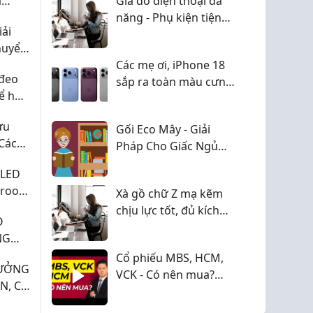
á
Giá đỡ điện thoại đa
óng
năng - Phụ kiện tiện
iải
2026
ích cho học tập, làm
huyển
việc và giải trí
mọi
Các mẹ ơi, iPhone 18
đeo
sắp ra toàn màu cưng
để hợp
xỉu, có mom nào đang
hóng như em không?
ưu
Gối Eco Mây - Giải
 Cách
Pháp Cho Giấc Ngủ
ả
Êm Ái Mỗi Ngày
 LED
wroom
Xà gồ chữ Z mạ kẽm
HIỆU
chịu lực tốt, đủ kích
O
thước
NG
Cổ phiếu MBS, HCM,
XƯỞNG
VCK - Có nên mua?
N, CÓ
Đánh giá KQKD quý 2
Ỗ TRỢ
và dự phóng lợi nhuận