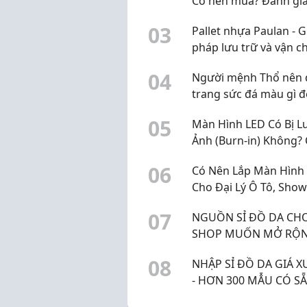
Có nên mua? Đánh gi
KQKD quý 2 và dự ph
0
3
Pallet nhựa Paulan - G
lợi nhuận quý 3 năm 
pháp lưu trữ và vận c
hàng hóa bền bỉ cho 
0
4
Người mệnh Thổ nên 
doanh nghiệp
trang sức đá màu gì 
phong thủy?
0
5
Màn Hình LED Có Bị L
Ảnh (Burn-in) Không?
Phòng Tránh Hiệu Qu
0
6
Có Nên Lắp Màn Hình
Cho Đại Lý Ô Tô, Sho
Xe? Tối Ưu Doanh Số 
0
7
NGUỒN SỈ ĐỒ DA CH
QUẢ
SHOP MUỐN MỞ RỘ
SẢN PHẨM
0
8
NHẬP SỈ ĐỒ DA GIÁ 
- HƠN 300 MẪU CÓ SẴ
VAT, GIAO NHANH, H