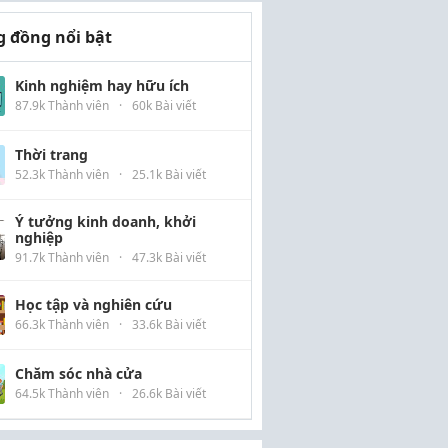
 đồng nổi bật
Kinh nghiệm hay hữu ích
87.9k Thành viên
·
60k Bài viết
Thời trang
52.3k Thành viên
·
25.1k Bài viết
Ý tưởng kinh doanh, khởi
nghiệp
91.7k Thành viên
·
47.3k Bài viết
Học tập và nghiên cứu
66.3k Thành viên
·
33.6k Bài viết
Chăm sóc nhà cửa
64.5k Thành viên
·
26.6k Bài viết