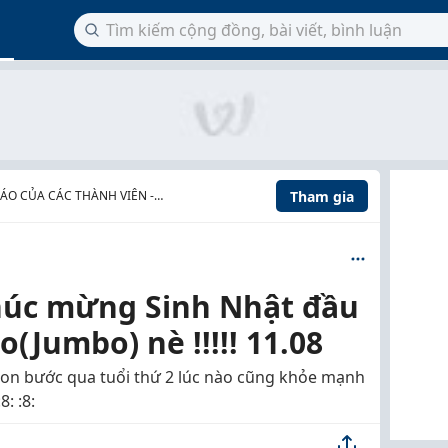
Tham gia
ÁO CỦA CÁC THÀNH VIÊN -
ỪNG
húc mừng Sinh Nhật đầu
(Jumbo) nè !!!!! 11.08
 con bước qua tuổi thứ 2 lúc nào cũng khỏe mạnh
: :8: