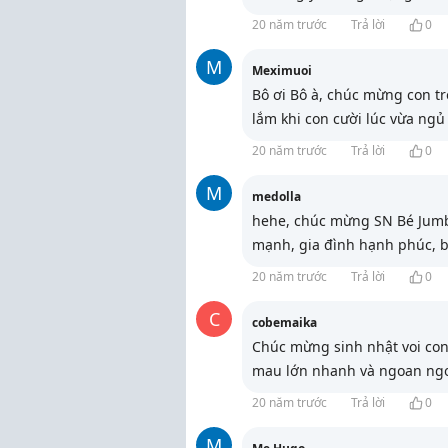
20 năm trước
Trả lời
0
M
Meximuoi
Bô ơi Bô à, chúc mừng con tr
lắm khi con cười lúc vừa ngủ
20 năm trước
Trả lời
0
M
medolla
hehe, chúc mừng SN Bé Jumb
mạnh, gia đình hạnh phúc, bé
20 năm trước
Trả lời
0
C
cobemaika
Chúc mừng sinh nhật voi con 
mau lớn nhanh và ngoan ngoa
20 năm trước
Trả lời
0
M