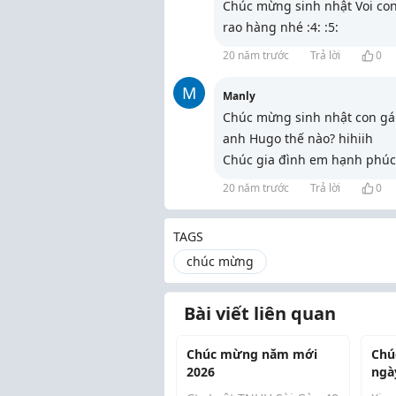
Chúc mừng sinh nhật Voi con.
rao hàng nhé :4: :5:
20 năm trước
Trả lời
0
M
Manly
Chúc mừng sinh nhật con gái
anh Hugo thế nào? hihiih
Chúc gia đình em hạnh phúc 
20 năm trước
Trả lời
0
TAGS
chúc mừng
Bài viết liên quan
Chúc mừng năm mới
Chú
2026
ngà
mạ