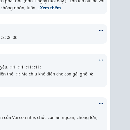
 phát nhé (hơn 1 ngày tuổi đấy ) . Lớn lên offline với
 chóng nhớn, luôn
...
Xem thêm
8: :8: :8:
. :11: :11: :11: :11:
n thế. :1: Mẹ chịu khó diện cho con gái ghê :4:
n của Voi con nhé, chúc con ăn ngoan, chóng lớn,