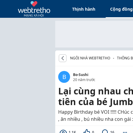
Thịnh hành
Cộng đồng
NGÔI NHÀ WEBTRETHO
THÔNG B
CHÚC M
Bo-Sushi
B
20 năm trước
Lại cùng nhau c
tiên của bé Jumbo
Happy Birthday bé VOI !!!!! CHúc
, ăn nhiều , bú nhiều nha con gái :8
1.1K
0
16