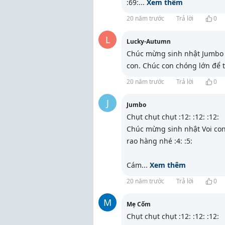
:69:
...
Xem thêm
20 năm trước
Trả lời
0
L
Lucky-Autumn
Chúc mừng sinh nhật Jumbo 
con. Chúc con chóng lớn để 
20 năm trước
Trả lời
0
J
Jumbo
Chụt chụt chụt :12: :12: :12:
Chúc mừng sinh nhật Voi con.
rao hàng nhé :4: :5:
Cám
...
Xem thêm
20 năm trước
Trả lời
0
M
Mẹ Cốm
Chụt chụt chụt :12: :12: :12: