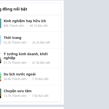
 đồng nổi bật
Kinh nghiệm hay hữu ích
88k Thành viên
·
60.1k Bài viết
Thời trang
52.3k Thành viên
·
25.2k Bài viết
Ý tưởng kinh doanh, khởi
nghiệp
91.7k Thành viên
·
47.3k Bài viết
Du lịch nước ngoài
26.8k Thành viên
·
7.7k Bài viết
Chuyện sưu tầm
13.7k Thành viên
·
7.6k Bài viết