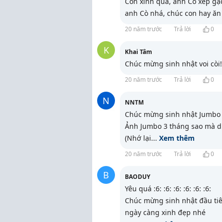
Con xinh quá, anh Cò xếp gạch
anh Cò nhá, chúc con hay ăn
20 năm trước
Trả lời
0
K
Khai Tâm
Chúc mừng sinh nhật voi còi! :
20 năm trước
Trả lời
0
N
NNTM
Chúc mừng sinh nhật Jumbo yêu
Ảnh Jumbo 3 tháng sao mà diệ
(Nhớ lại
...
Xem thêm
20 năm trước
Trả lời
0
B
BAODUY
Yêu quá :6: :6: :6: :6: :6: :6:
Chúc mừng sinh nhật đầu tiê
ngày càng xinh đẹp nhé