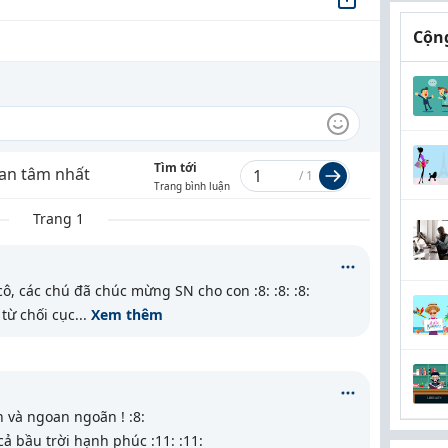
Cộng
Tìm tới
an tâm nhất
/
1
Trang bình luận
Trang 1
ô, các chú đã chúc mừng SN cho con :8: :8: :8:
từ chối cục
...
Xem thêm
 và ngoan ngoãn ! :8:
ả bầu trời hạnh phúc :11: :11: