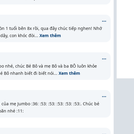
òn 1 tuổi bên 8x rồi, qua đây chúc tiếp nghen! Nhớ
 dậy, con khóc đòi
...
Xem thêm
o nhé, chúc Bé Bô và mẹ Bô và ba BÔ luôn khỏe
 Bô nhanh biết đi biết nói
...
Xem thêm
của mẹ Jumbo :36: :53: :53: :53: :53: :53:. Chúc bé
̃n nhé :11: