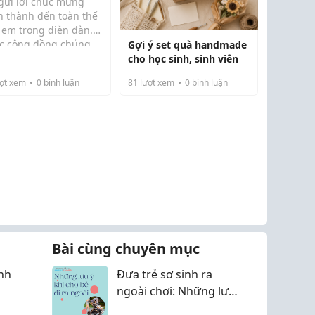
 gửi lời chúc mừng
n thành đến toàn thể
 em trong diễn đàn.
c cộng đồng chúng
Gợi ý set quà handmade
ngày càng lớn mạnh,
cho học sinh, sinh viên
 sẻ nhiều kiến thức
ợt xem
0
bình luận
81
lượt xem
0
bình luận
 ích và hỗ trợ nhau
u quả hơn trong công
 cũng như cu...
Bài cùng chuyên mục
nh
Đưa trẻ sơ sinh ra
ngoài chơi: Những lưu
ý an toàn bố mẹ cần