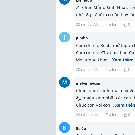
Me Hugo
:4: Chúc Mừng Sinh Nhật, con
nhé :8:) . Chúc con ăn hay l
20 năm trước
Trả lời
0
J
Jumbo
Cám ơn mẹ Bo đã mở topic c
Cám ơn mẹ KT và mẹ bạn Cò 
Mẹ Jumbo khoe
...
Xem thêm
20 năm trước
Trả lời
0
M
mebemeocon
Chúc mừng sinh nhật con Voi 
ấy, nhiều sinh nhật các con t
Chúc con Voi con
...
Xem thê
20 năm trước
Trả lời
0
B
Bố Cò