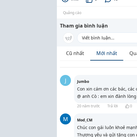
Quảng cáo
Tham gia bình luận
Cũ nhất
Mới nhất
Qu
J
Jumbo
Con xin cám ơn các bác, các c
@ anh Cò : em xin đành lòng 
20 năm trước
Trả lời
0
M
Mod_CM
Chúc con gái luôn khoẻ mạnh
Thương yêu và gửi tặng con c