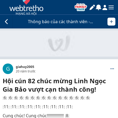
Thông báo của các thành viên -...
giahuy2005
G
20 năm trước
Hội cún 82 chúc mừng Linh Ngọc
Gia Bảo vượt cạn thành công!
:6: :6: :6: :6: :6: :6: :6: :6: :6: :6: :6: :6: :6: :6: :6: :6:
:11: :11: :11: :11: :11: :11: :11: :11: :11:
Cung chúc! Cung chúc!!!!!!!!!!!!!!!! :8: