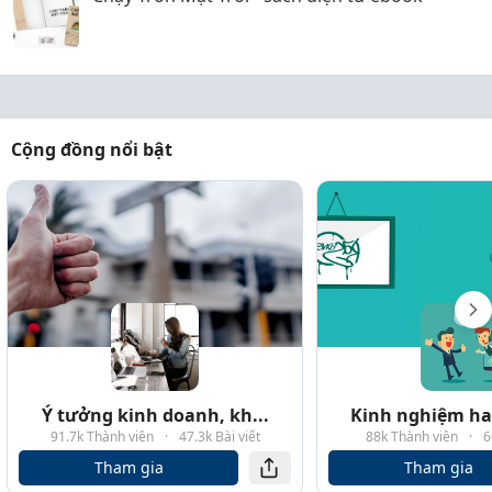
Cộng đồng nổi bật
Ý tưởng kinh doanh, kh...
Kinh nghiệm hay
91.7k Thành viên
·
47.3k Bài viết
88k Thành viên
·
6
Tham gia
Tham gia