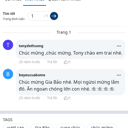
Tìm tới
/
1
Trang bình luận
Trang 1
T
tonydethuong
Chúc mừng ,chúc mừng. Tony chào em trai nhé.
20 năm trước
Trả lời
0
B
beyeucuabome
Chúc mừng Gia Bảo nhé. Mọi ngừoi mừng lắm
đó. Ăn ngoan chóng lớn con nhé. :6: :6: :6: :6:
20 năm trước
Trả lời
0
TAGS
vượt cạn
Gia Bảo
cung chúc
chúc mừng