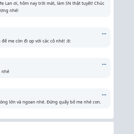
ẹ Lan ơi, hôm nay trời mát, làm SN thật tuyệt! Chúc
tượng nhé!
để mẹ còn đi ọp với các cô nhé! :8:
 nhé
óng lớn và ngoan nhé. Đừng quấy bố mẹ nhé con.