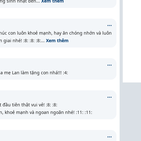
ng sinh nhật đến
...
Xem thêm
húc con luôn khoẻ mạnh, hay ăn chóng nhớn và luôn
giai nhé! :8: :8: :8:
...
Xem thêm
 mẹ Lan làm tặng con nhá!!! :4:
đầu tiên thật vui vẻ! :8: :8:
, khoẻ mạnh và ngoan ngoãn nhé! :11: :11: