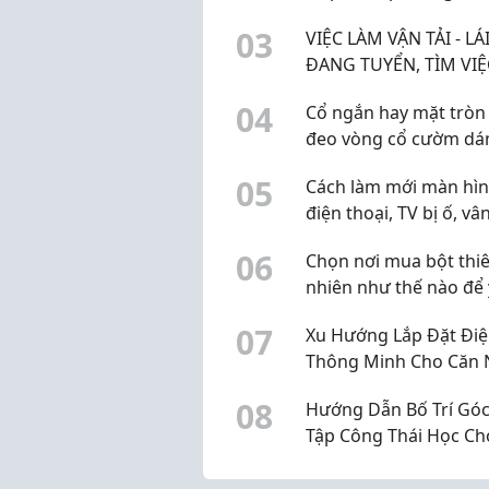
skincare không?
0
3
VIỆC LÀM VẬN TẢI - LÁ
ĐANG TUYỂN, TÌM VIỆ
NGAY HÔM NAY!
0
4
Cổ ngắn hay mặt tròn
đeo vòng cổ cườm dá
nào? SophieBeauty m
0
5
Cách làm mới màn hì
bạn mẹo hack dáng s
điện thoại, TV bị ố, vâ
đỉnh
lâu ngày chỉ trong 10 
0
6
Chọn nơi mua bột thi
nhiên như thế nào để
tâm?
0
7
Xu Hướng Lắp Đặt Đi
Thông Minh Cho Căn 
Song Lập Liền Kề
0
8
Hướng Dẫn Bố Trí Gó
Tập Công Thái Học Ch
Sinh, Sinh Viên