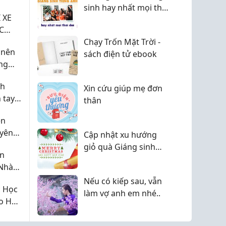
sinh hay nhất mọi thời
I XE
đại
C
Chạy Trốn Mặt Trời -
 nên
sách điện tử ebook
ng
ách
nh
iêu
Xin cứu giúp mẹ đơn
n tay
thân
giây
ên
 yên
Cập nhật xu hướng
giỏ quà Giáng sinh
ện
không lỗi thời
Nhà
Nếu có kiếp sau, vẫn
c Học
làm vợ anh em nhé..
o Học