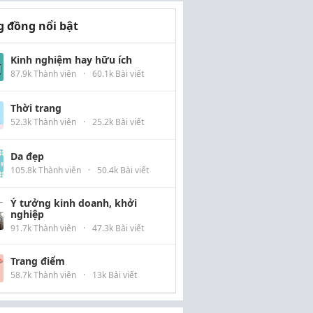
 đồng nổi bật
Kinh nghiệm hay hữu ích
87.9k Thành viên
·
60.1k Bài viết
Thời trang
52.3k Thành viên
·
25.2k Bài viết
Da đẹp
105.8k Thành viên
·
50.4k Bài viết
Ý tưởng kinh doanh, khởi
nghiệp
91.7k Thành viên
·
47.3k Bài viết
Trang điểm
58.7k Thành viên
·
13k Bài viết