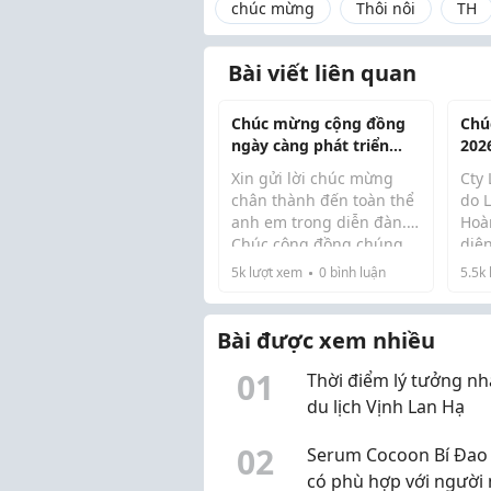
chúc mừng
Thôi nôi
TH
Bài viết liên quan
Chúc mừng cộng đồng
Chú
ngày càng phát triển
202
mạnh mẽ
Xin gửi lời chúc mừng
Cty
chân thành đến toàn thể
do 
anh em trong diễn đàn.
Hoà
Chúc cộng đồng chúng
diệ
+ A
ta ngày càng lớn mạnh,
khá
5k
lượt xem
0
bình luận
5.5k
vượn
chia sẻ nhiều kiến thức
đối
tấn
hữu ích và hỗ trợ nhau
hiệu quả hơn trong công
Bài được xem nhiều
+ nh
việc cũng như cu...
0
1
Thời điểm lý tưởng nh
du lịch Vịnh Lan Hạ
0
2
Serum Cocoon Bí Đao
có phù hợp với người