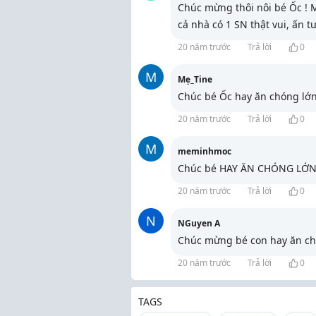
Chúc mừng thôi nôi bé Ốc ! M
cả nhà có 1 SN thật vui, ấn 
20 năm trước
Trả lời
0
M
Mẹ_Tine
Chúc bé Ốc hay ăn chóng lớn 
20 năm trước
Trả lời
0
M
meminhmoc
Chúc bé HAY ĂN CHÓNG LỚN
20 năm trước
Trả lời
0
N
NGuyen A
Chúc mừng bé con hay ăn ch
20 năm trước
Trả lời
0
TAGS