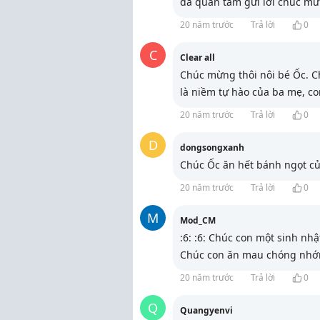
đã quan tâm gửi lời chúc mừ
20 năm trước
Trả lời
0
C
Clear all
Chúc mừng thôi nôi bé Ốc. C
là niềm tự hào của ba mẹ, con 
20 năm trước
Trả lời
0
D
dongsongxanh
Chúc Ốc ăn hết bánh ngọt của
20 năm trước
Trả lời
0
M
Mod_CM
:6: :6: Chúc con một sinh nhật 
Chúc con ăn mau chóng nhớn
20 năm trước
Trả lời
0
Q
Quangyenvi