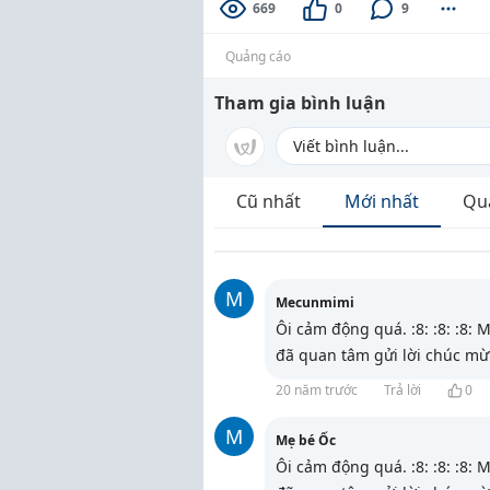
669
0
9
Quảng cáo
Tham gia bình luận
Cũ nhất
Mới nhất
Qu
M
Mecunmimi
Ôi cảm động quá. :8: :8: :8:
đã quan tâm gửi lời chúc mừ
20 năm trước
Trả lời
0
M
Mẹ bé Ốc
Ôi cảm động quá. :8: :8: :8: