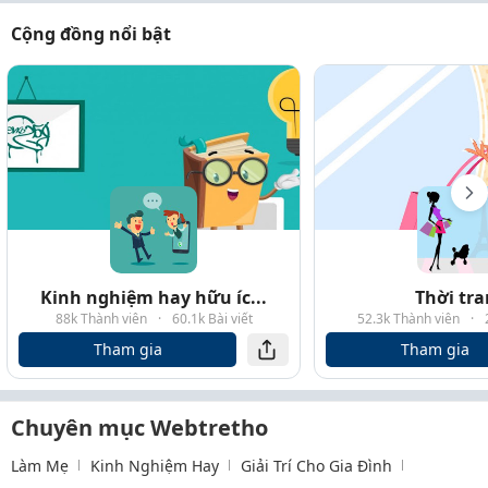
Cộng đồng nổi bật
Kinh nghiệm hay hữu íc...
Thời tr
88k Thành viên
·
60.1k Bài viết
52.3k Thành viên
·
Tham gia
Tham gia
Chuyên mục Webtretho
Làm Mẹ
Kinh Nghiệm Hay
Giải Trí Cho Gia Đình