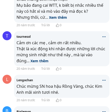
Mụ bảo đang cai WTT, k biết bị nhắc nhiều thế
này có hắt xì và mò vào đây mà đọc k?
Nhưng thôi, cứ
...
Xem thêm
20 năm trước
Trả lời
0
T
tournesol
Cảm ơn các mẹ , cảm ơn rất nhiều.
Thật là xúc động khi nhận được những lời chúc
mừng sinh nhật như thế này , mà lại vào
đúng
...
Xem thêm
20 năm trước
Trả lời
0
L
Lengochan
Chúc mừng SN hoa hậu Rồng Vàng, chúc Kim
Anh mãi xinh tươi nhé.
20 năm trước
Trả lời
0
B
Binlemon