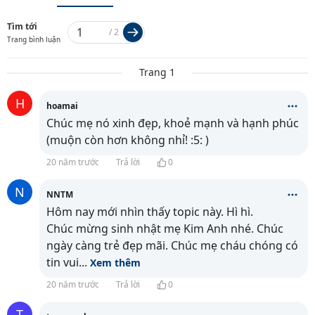
Tìm tới
/
2
Trang bình luận
Trang 1
H
hoamai
Chúc mẹ nó xinh đẹp, khoẻ mạnh và hạnh phúc
(muộn còn hơn không nhỉ! :5: )
20 năm trước
Trả lời
0
N
NNTM
Hôm nay mới nhìn thấy topic này. Hì hì.
Chúc mừng sinh nhật mẹ Kim Anh nhé. Chúc
ngày càng trẻ đẹp mãi. Chúc mẹ cháu chóng có
tin vui
...
Xem thêm
20 năm trước
Trả lời
0
T