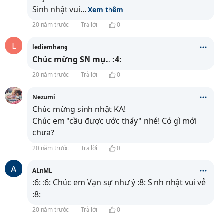
Sinh nhật vui
...
Xem thêm
20 năm trước
Trả lời
0
L
lediemhang
Chúc mừng SN mụ.. :4:
20 năm trước
Trả lời
0
Nezumi
Chúc mừng sinh nhật KA!
Chúc em "cầu được ước thấy" nhé! Có gì mới
chưa?
20 năm trước
Trả lời
0
A
ALnML
:6: :6: Chúc em Vạn sự như ý :8: Sinh nhật vui vẻ
:8:
20 năm trước
Trả lời
0