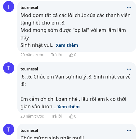
T
tournesol
Mod gom tất cả các lời chúc của các thành viên
tặng hết cho em :8:
Mod mong sớm được "ọp lai" với em lắm lắm
đấy
Sinh nhật vui
...
Xem thêm
20 năm trước
Trả lời
0
T
tournesol
:6: :6: Chúc em Vạn sự như ý :8: Sinh nhật vui vẻ
:8:
Em cảm ơn chị Loan nhé , lâu rồi em k co thời
gian vào lượn
...
Xem thêm
20 năm trước
Trả lời
0
T
tournesol
Chúc mừng sinh nhật mụ!!!