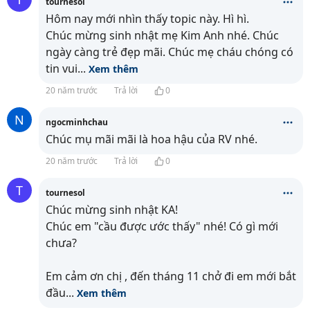
tournesol
Hôm nay mới nhìn thấy topic này. Hì hì.
Chúc mừng sinh nhật mẹ Kim Anh nhé. Chúc
ngày càng trẻ đẹp mãi. Chúc mẹ cháu chóng có
tin vui
...
Xem thêm
20 năm trước
Trả lời
0
N
ngocminhchau
Chúc mụ mãi mãi là hoa hậu của RV nhé.
20 năm trước
Trả lời
0
T
tournesol
Chúc mừng sinh nhật KA!
Chúc em "cầu được ước thấy" nhé! Có gì mới
chưa?
Em cảm ơn chị , đến tháng 11 chở đi em mới bắt
đầu
...
Xem thêm