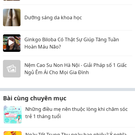
cho Hội Chữ thập đỏ TP.HCM
Dưỡng sáng da khoa học
Ginkgo Biloba Có Thật Sự Giúp Tăng Tuần
Hoàn Máu Não?
Nệm Cao Su Non Hà Nội - Giải Pháp số 1 Giấc
Ngủ Êm Ái Cho Mọi Gia Đình
Bài cùng chuyên mục
Những điều mẹ nên thuộc lòng khi chăm sóc
trẻ 1 tháng tuổi
Ngày Tết Trung Thu ngày bao nhiêu? Ý nghĩa