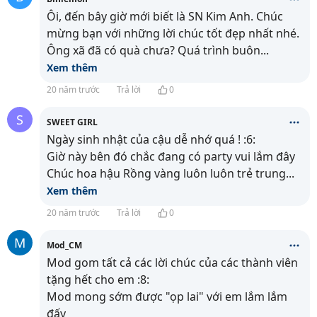
Ôi, đến bây giờ mới biết là SN Kim Anh. Chúc
mừng bạn với những lời chúc tốt đẹp nhất nhé.
Ông xã đã có quà chưa? Quá trình buôn
...
Xem thêm
20 năm trước
Trả lời
0
S
SWEET GIRL
Ngày sinh nhật của cậu dễ nhớ quá ! :6:
Giờ này bên đó chắc đang có party vui lắm đây
Chúc hoa hậu Rồng vàng luôn luôn trẻ trung
...
Xem thêm
20 năm trước
Trả lời
0
M
Mod_CM
Mod gom tất cả các lời chúc của các thành viên
tặng hết cho em :8:
Mod mong sớm được "ọp lai" với em lắm lắm
đấy