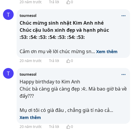
20 năm trước
Trả lời
0
T
tournesol
Chúc mừng sinh nhật Kim Anh nhé
Chúc cậu luôn xinh đẹp và hạnh phúc
:53: :54: :53: :54: :53: :54: :53:
Cảm ơn mụ về lời chúc mừng sn
...
Xem thêm
20 năm trước
Trả lời
0
T
tournesol
Happy birthday to Kim Anh
Chúc bà càng già càng đẹp :4:. Mà bao giờ bà về
đấy???
Mụ ơi tôi có già đâu , chẳng già tí nào cả
...
Xem thêm
20 năm trước
Trả lời
0