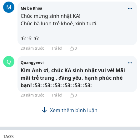
M
Me be Khoa
Chúc mừng sinh nhật KA!
Chúc bà luon trẻ khoẻ, xinh tuơi.
:6: :6: :6:
20 năm trước
Trả lời
0
Q
Quangyenvi
Kim Anh ơi, chúc KA sinh nhật vui vẻ! Mãi
mãi trẻ trung , đáng yêu, hạnh phúc nhé
bạn! :53: :53: :53: :53: :53: :53:
20 năm trước
Trả lời
0
Xem thêm bình luận
TAGS