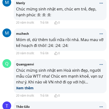
M
Manly
Chúc mừng sinh nhật em, chúc em trẻ, đẹp,
hạnh phúc :8: :8: :8:
20 năm trước
Trả lời
0
M
muihech
Móm ơi, dừ thêm tuổi nữa rồi nhá. Mau mau vỡ
kế hoạch đi thôi! :24: :24: :24:
20 năm trước
Trả lời
0
Q
Quangyenvi
Chúc mừng sinh nhật em Hoà xinh đẹp, người
mẫu của WTT nha! Chúc em mạnh khoẻ, vạn sự
như ý. Khi nào về VN nhớ đi ọp với hội
...
Xem thêm
20 năm trước
Trả lời
0
T
Thảo Gấu