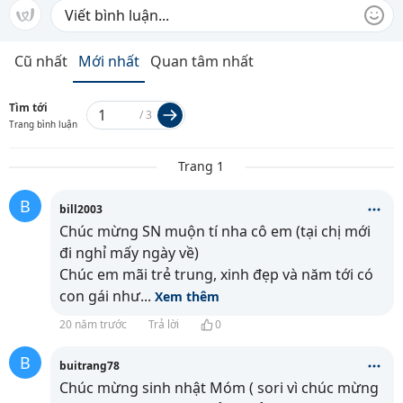
Cũ nhất
Mới nhất
Quan tâm nhất
Tìm tới
/
3
Trang bình luận
Trang 1
B
bill2003
Chúc mừng SN muộn tí nha cô em (tại chị mới
đi nghỉ mấy ngày về)
Chúc em mãi trẻ trung, xinh đẹp và năm tới có
con gái như
...
Xem thêm
20 năm trước
Trả lời
0
B
buitrang78
Chúc mừng sinh nhật Móm ( sori vì chúc mừng