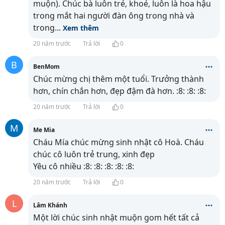
muộn). Chúc bà luôn trẻ, khoẻ, luôn là hoa hậu
trong mắt hai người đàn ông trong nhà và
trong
...
Xem thêm
20 năm trước
Trả lời
0
B
BenMom
Chúc mừng chị thêm một tuổi. Trưởng thành
hơn, chín chắn hơn, đẹp đậm đà hơn. :8: :8: :8:
20 năm trước
Trả lời
0
M
Me Mia
Cháu Mía chúc mừng sinh nhật cô Hoà. Cháu
chúc cô luôn trẻ trung, xinh đẹp
Yêu cô nhiều :8: :8: :8: :8: :8:
20 năm trước
Trả lời
0
L
Lâm Khánh
Một lời chúc sinh nhật muộn gom hết tất cả