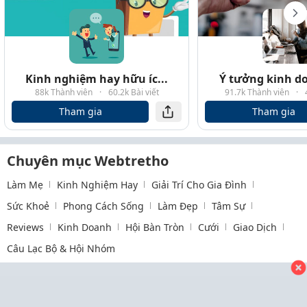
Kinh nghiệm hay hữu íc...
Ý tưởng kinh do
88k Thành viên
·
60.2k Bài viết
91.7k Thành viên
·
Tham gia
Tham gia
Chuyên mục Webtretho
Làm Mẹ
Kinh Nghiệm Hay
Giải Trí Cho Gia Đình
Sức Khoẻ
Phong Cách Sống
Làm Đẹp
Tâm Sự
Reviews
Kinh Doanh
Hội Bàn Tròn
Cưới
Giao Dịch
Câu Lạc Bộ & Hội Nhóm