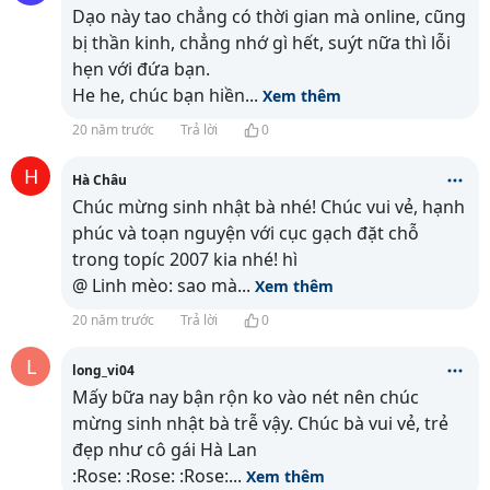
Dạo này tao chẳng có thời gian mà online, cũng
bị thần kinh, chẳng nhớ gì hết, suýt nữa thì lỗi
hẹn với đứa bạn.
He he, chúc bạn hiền
...
Xem thêm
20 năm trước
Trả lời
0
H
Hà Châu
Chúc mừng sinh nhật bà nhé! Chúc vui vẻ, hạnh
phúc và toạn nguyện với cục gạch đặt chỗ
trong topíc 2007 kia nhé! hì
@ Linh mèo: sao mà
...
Xem thêm
20 năm trước
Trả lời
0
L
long_vi04
Mấy bữa nay bận rộn ko vào nét nên chúc
mừng sinh nhật bà trễ vậy. Chúc bà vui vẻ, trẻ
đẹp như cô gái Hà Lan
:Rose: :Rose: :Rose:
...
Xem thêm