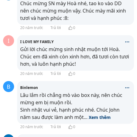
Chúc mừng SN mày Hoà nhé, tao ko vào DD
nên chúc mừng muộn vậy. Chúc mày mãi xinh
tươi và hạnh phúc :8:
20 năm trước
Trả lời
0
I
I LOVE MY FAMILY
Gửi lời chúc mừng sinh nhật muộn tới Hoà.
Chúc em đã xinh còn xinh hơn, đã tươi còn tươi
hơn, và luôn hạnh phúc!
20 năm trước
Trả lời
0
B
Binlemon
Lâu lắm rồi chẳng mò vào box này, nên chúc
mừng em bị muộn rồi.
Sinh nhật vui vẻ, hạnh phúc nhé. Chúc John
năm sau được làm anh một
...
Xem thêm
20 năm trước
Trả lời
0