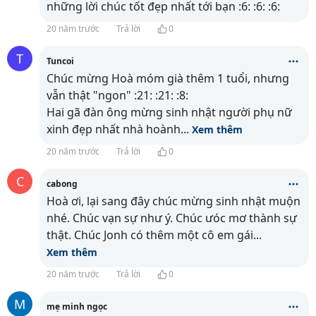
những lời chúc tốt đẹp nhất tới bạn :6: :6: :6:
20 năm trước
Trả lời
0
T
Tuncoi
Chúc mừng Hoà móm già thêm 1 tuổi, nhưng
vẫn thật "ngon" :21: :21: :8:
Hai gã đàn ông mừng sinh nhật người phụ nữ
xinh đẹp nhất nhà hoành
...
Xem thêm
20 năm trước
Trả lời
0
C
cabong
Hoà ơi, lại sang đây chúc mừng sinh nhật muộn
nhé. Chúc vạn sự như ý. Chúc ưóc mơ thành sự
thật. Chúc Jonh có thêm một cô em gái
...
Xem thêm
20 năm trước
Trả lời
0
M
mẹ minh ngọc