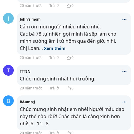
20 năm trước
Trả lời
0
J
John's mom
Cảm ơn mọi người nhiều nhiều nhé.
Các bà 78 tự nhiên gọi mình là sếp làm cho
mình sướng âm ỉ từ hôm qua đến giờ, hihi.
Chị Loan
...
Xem thêm
20 năm trước
Trả lời
0
T
TTTIN
Chúc mừng sinh nhật hụi trưởng.
20 năm trước
Trả lời
0
B
B&amp;J
Chúc mừng sinh nhật em nhé! Người mẫu dạo
này thế nào rồi?! Chắc chắn là càng xinh hơn
nhỉ! :6: :11: :8:
20 năm trước
Trả lời
0