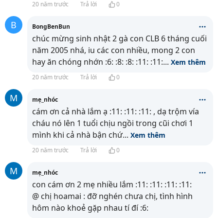
20 năm trước
Trả lời
0
B
BongBenBun
chúc mừng sinh nhật 2 gà con CLB 6 tháng cuối
năm 2005 nhá, iu các con nhiều, mong 2 con
hay ăn chóng nhớn :6: :8: :8: :11: :11:
...
Xem thêm
20 năm trước
Trả lời
0
M
mẹ_nhóc
cám ơn cả nhà lắm ạ :11: :11: :11: , dạ trộm vía
cháu nó lên 1 tuổi chịu ngồi trong cũi chơi 1
mình khi cả nhà bận chứ
...
Xem thêm
20 năm trước
Trả lời
0
M
mẹ_nhóc
con cám ơn 2 mẹ nhiều lắm :11: :11: :11: :11:
@ chị hoamai : đỡ nghén chưa chị, tình hình
hôm nào khoẻ gặp nhau tí đí :6: