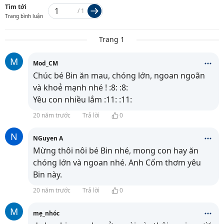
Tìm tới
/
1
Trang bình luận
Trang 1
M
Mod_CM
Chúc bé Bin ăn mau, chóng lớn, ngoan ngoãn
và khoẻ mạnh nhé ! :8: :8:
Yêu con nhiều lắm :11: :11:
20 năm trước
Trả lời
0
N
NGuyen A
Mừng thôi nôi bé Bin nhé, mong con hay ăn
chóng lớn và ngoan nhé. Anh Cốm thơm yêu
Bin này.
20 năm trước
Trả lời
0
M
mẹ_nhóc