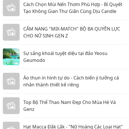
Cách Chọn Mùi Nến Thơm Phù Hợp - Bí Quyết
Tạo Không Gian Thư Giãn Cùng Dịu Candle
CẨM NANG "MIX-MATCH" BỘ BA QUYỀN LỰC
CHO NỮ SINH GEN Z
Sự sảng khoái tuyệt diệu tại đảo Yeosu
Geumodo
Áo thun in hình tự do - Cách biến ý tưởng cá
nhân thành thiết kế riêng
Top Bộ Thể Thao Nam Đẹp Cho Mùa Hè Và
Genz
Hạt Macca Đắk Lắk - "Nữ Hoàng Các Loại Hạt"