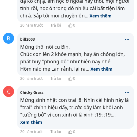
dạ ko chị ạ, em học ở ngoài này thôi, mọi người
tính rồi, học ở trong đó nhiều cái bất tiện lắm
chị à. Sắp tới mọi chuyện ổn
...
Xem thêm
20 năm trước
Trả lời
0
B
bill2003
Mừng thôi nôi cu Bin.
Chúc con lên 2 khỏe mạnh, hay ăn chóng lớn,
phát huy "phong độ" như hiện nay nhé.
Hôm nào mẹ Lan rảnh, lại ra
...
Xem thêm
20 năm trước
Trả lời
0
C
Chicky Grass
Mừng sinh nhật con trai :8: Nhìn cái hình này là
"trai" chính hiệu đấy, trước đây làm khối anh
"tưởng bở" vì con xinh ơi là xinh :19: :19:
...
Xem thêm
20 năm trước
Trả lời
0