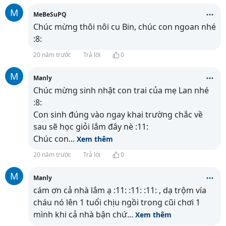
M
MeBeSuPQ
Chúc mừng thôi nôi cu Bin, chúc con ngoan nhé
:8:
20 năm trước
Trả lời
0
M
Manly
Chúc mừng sinh nhật con trai của mẹ Lan nhé
:8:
Con sinh đúng vào ngay khai trường chắc về
sau sẽ học giỏi lắm đây nè :11:
Chúc con
...
Xem thêm
20 năm trước
Trả lời
0
M
Manly
cám ơn cả nhà lắm ạ :11: :11: :11: , dạ trộm vía
cháu nó lên 1 tuổi chịu ngồi trong cũi chơi 1
mình khi cả nhà bận chứ
...
Xem thêm