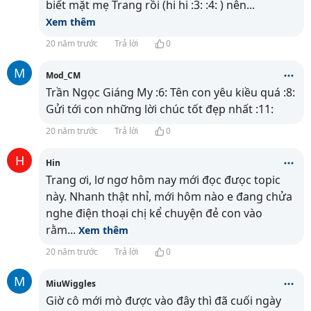
biết mặt mẹ Trang rồi (hi hi :3: :4: ) nên
...
Xem thêm
20 năm trước
Trả lời
0
M
Mod_CM
Trần Ngọc Giáng My :6: Tên con yêu kiều quá :8:
Gửi tới con những lời chúc tốt đẹp nhất :11:
20 năm trước
Trả lời
0
H
Hin
Trang ơi, lơ ngơ hôm nay mới đọc đưọc topic
này. Nhanh thật nhỉ, mới hôm nào e đang chửa
nghe điện thoại chị kể chuyện đẻ con vào
rằm
...
Xem thêm
20 năm trước
Trả lời
0
M
MiuWiggles
Giờ cô mới mò được vào đây thì đã cuối ngày