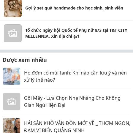
Gợi ý set quà handmade cho học sinh, sinh viên
Tổ chức ngày hội Quốc tế Phụ nữ 8/3 tại T&T CITY
MILLENNIA. Xin địa chỉ ạ?!
Được xem nhiều
Ho đờm có mùi tanh: Khi nào cần lưu ý và nên
xử lý thế nào?
Gối Mây - Lựa Chọn Nhẹ Nhàng Cho Không
Gian Ngủ Hiện Đại
HẢI SẢN KHÔ VÂN ĐỒN MỚI VỀ _ THƠM NGON,
ĐẬM VỊ BIỂN QUẢNG NINH