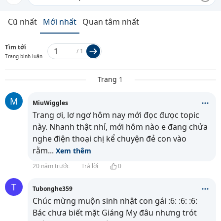
Cũ nhất
Mới nhất
Quan tâm nhất
Tìm tới
/
1
Trang bình luận
Trang 1
M
MiuWiggles
Trang ơi, lơ ngơ hôm nay mới đọc đưọc topic
này. Nhanh thật nhỉ, mới hôm nào e đang chửa
nghe điện thoại chị kể chuyện đẻ con vào
rằm
...
Xem thêm
20 năm trước
Trả lời
0
T
Tubonghe359
Chúc mừng muộn sinh nhật con gái :6: :6: :6:
Bác chưa biết mặt Giáng My đâu nhưng trót