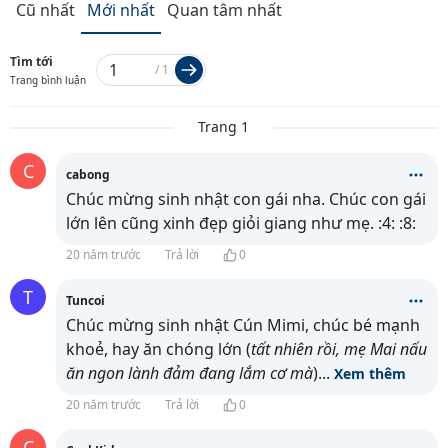
Cũ nhất
Mới nhất
Quan tâm nhất
Tìm tới
/
1
Trang bình luận
Trang 1
C
cabong
Chúc mừng sinh nhật con gái nha. Chúc con gái
lớn lên cũng xinh đẹp giỏi giang như mẹ. :4: :8:
20 năm trước
Trả lời
0
T
Tuncoi
Chúc mừng sinh nhật Cún Mimi, chúc bé mạnh
khoẻ, hay ăn chóng lớn (
tất nhiên rồi, mẹ Mai nấu
ăn ngon lành đảm đang lắm cơ mà
)
...
Xem thêm
20 năm trước
Trả lời
0
C