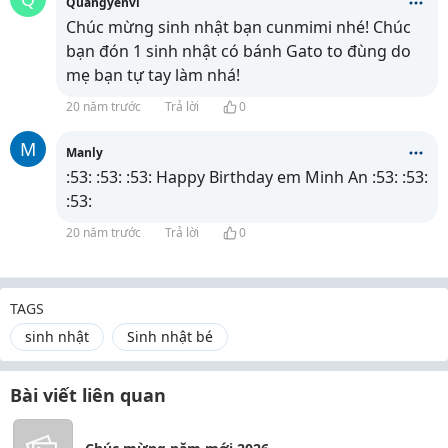
Quangyenvi
Chúc mừng sinh nhật bạn cunmimi nhé! Chúc
bạn đón 1 sinh nhật có bánh Gato to đùng do
mẹ bạn tự tay làm nhá!
20 năm trước
Trả lời
0
M
Manly
:53: :53: :53: Happy Birthday em Minh An :53: :53:
:53:
20 năm trước
Trả lời
0
TAGS
sinh nhật
Sinh nhật bé
Bài viết liên quan