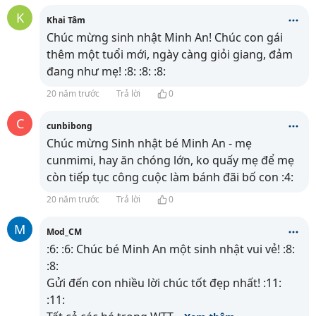
K
Khai Tâm
Chúc mừng sinh nhật Minh An! Chúc con gái
thêm một tuổi mới, ngày càng giỏi giang, đảm
đang như mẹ! :8: :8: :8:
20 năm trước
Trả lời
0
C
cunbibong
Chúc mừng Sinh nhật bé Minh An - mẹ
cunmimi, hay ăn chóng lớn, ko quấy mẹ để mẹ
còn tiếp tục công cuộc làm bánh đãi bố con :4:
20 năm trước
Trả lời
0
M
Mod_CM
:6: :6: Chúc bé Minh An một sinh nhật vui vẻ! :8:
:8:
Gửi đến con nhiều lời chúc tốt đẹp nhất! :11:
:11: