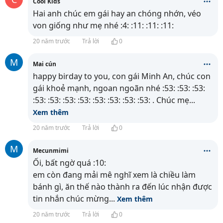
Cool Kids
Hai anh chúc em gái hay an chóng nhớn, véo
von giống như mẹ nhé :4: :11: :11: :11:
20 năm trước
Trả lời
0
M
Mai cún
happy birday to you, con gái Minh An, chúc con
gái khoẻ mạnh, ngoan ngoãn nhé :53: :53: :53:
:53: :53: :53: :53: :53: :53: :53: :53: . Chúc mẹ
...
Xem thêm
20 năm trước
Trả lời
0
M
Mecunmimi
Ối, bất ngờ quá :10:
em còn đang mải mê nghĩ xem là chiều làm
bánh gì, ăn thế nào thành ra đến lúc nhận được
tin nhắn chúc mừng
...
Xem thêm
20 năm trước
Trả lời
0