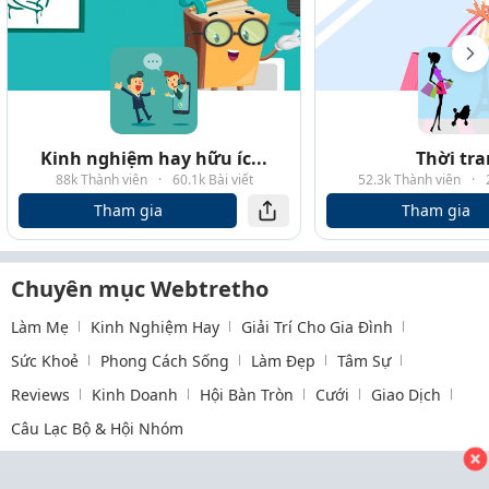
Kinh nghiệm hay hữu íc...
Thời tr
88k Thành viên
·
60.1k Bài viết
52.3k Thành viên
·
Tham gia
Tham gia
Chuyên mục Webtretho
Làm Mẹ
Kinh Nghiệm Hay
Giải Trí Cho Gia Đình
Sức Khoẻ
Phong Cách Sống
Làm Đẹp
Tâm Sự
Reviews
Kinh Doanh
Hội Bàn Tròn
Cưới
Giao Dịch
Câu Lạc Bộ & Hội Nhóm