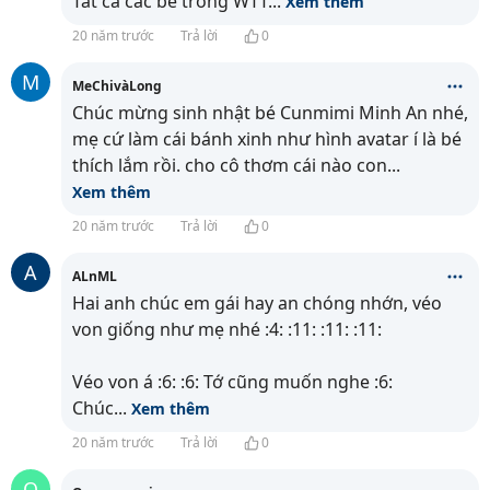
Tất cả các bé trong WTT
...
Xem thêm
20 năm trước
Trả lời
0
M
MeChivàLong
Chúc mừng sinh nhật bé Cunmimi Minh An nhé,
mẹ cứ làm cái bánh xinh như hình avatar í là bé
thích lắm rồi. cho cô thơm cái nào con
...
Xem thêm
20 năm trước
Trả lời
0
A
ALnML
Hai anh chúc em gái hay an chóng nhớn, véo
von giống như mẹ nhé :4: :11: :11: :11:
Véo von á :6: :6: Tớ cũng muốn nghe :6:
Chúc
...
Xem thêm
20 năm trước
Trả lời
0
Q