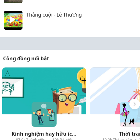
Thằng cuội - Lê Thương
Cộng đồng nổi bật
Kinh nghiệm hay hữu íc...
Thời tr
87.9k Thành viên
·
60k Bài viết
52.3k Thành viên
·