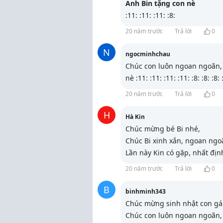
Anh Bin tặng con nè
:11: :11: :11: :8:
20 năm trước
Trả lời
0
N
ngocminhchau
Chúc con luôn ngoan ngoãn, 
nè :11: :11: :11: :11: :8: :8: :8: 
20 năm trước
Trả lời
0
H
Hà Kin
Chúc mừng bé Bi nhé,
Chúc Bi xinh xắn, ngoan ngo
Lần này Kin có gặp, nhất địn
20 năm trước
Trả lời
0
B
binhminh343
Chúc mừng sinh nhật con gái :
Chúc con luôn ngoan ngoãn,