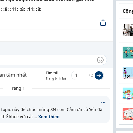
: :8: :11: :8: :11: :8:
Cộng
Tìm tới
an tâm nhất
/
2
Trang bình luận
Trang 1
topic này để chúc mừng SN con. Cảm ơn cô Yến đã
 thể khoe với các
...
Xem thêm