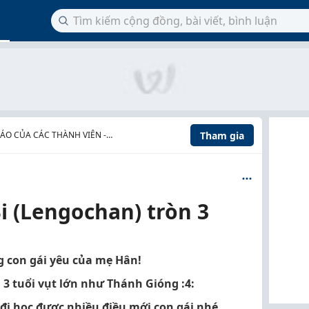
Tham gia
ÁO CỦA CÁC THÀNH VIÊN -
ỪNG
i (Lengochan) tròn 3
 con gái yêu của mẹ Hân!
3 tuổi vụt lớn như Thánh Gióng :4:
đi học được nhiều điều mới con gái nhé