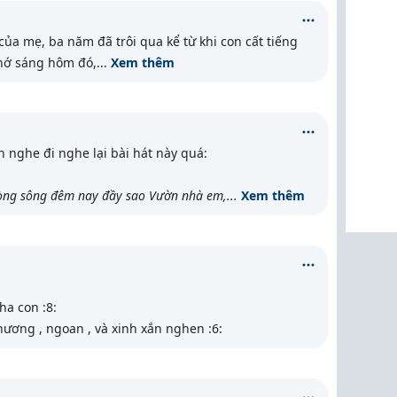
của mẹ, ba năm đã trôi qua kể từ khi con cất tiếng
nhớ sáng hôm đó,
...
Xem thêm
 nghe đi nghe lại bài hát này quá:
òng sông đêm nay đầy sao Vườn nhà em,
...
Xem thêm
ha con :8:
ương , ngoan , và xinh xắn nghen :6: