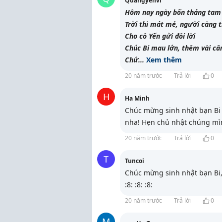
Quangyenvi
Hôm nay ngày bốn tháng tam
Trời thì mát mẻ, người càng 
Cho cô Yến gửi đôi lời
Chúc Bi mau lớn, thêm vài câ
Chứ
...
Xem thêm
20 năm trước
Trả lời
0
H
Ha Minh
Chúc mừng sinh nhật bạn Bi 
nha! Hẹn chủ nhật chúng mì
20 năm trước
Trả lời
0
T
Tuncoi
Chúc mừng sinh nhật bạn Bi,
:8: :8: :8:
20 năm trước
Trả lời
0
M