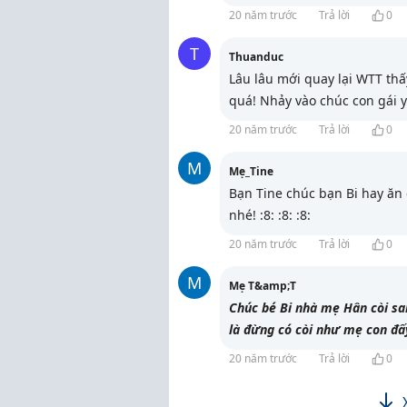
20 năm trước
Trả lời
0
T
Thuanduc
Lâu lâu mới quay lại WTT t
quá! Nhảy vào chúc con gái y
20 năm trước
Trả lời
0
M
Mẹ_Tine
Bạn Tine chúc bạn Bi hay ăn 
nhé! :8: :8: :8:
20 năm trước
Trả lời
0
M
Mẹ T&amp;T
Chúc bé Bi nhà mẹ Hân còi sa
là đừng có còi như mẹ con đấy
20 năm trước
Trả lời
0