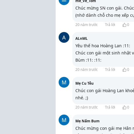
me_Ve_Tom
Chúc mừng SN con gái. Chúc 
(nhớ dành chỗ cho mẹ xếp c
20 năm trước
Trả lời
0
A
ALnML
Yêu thế hoa Hoàng Lan :11:
Chúc con gái một sinh nhật vu
Bùm :11: :11:
20 năm trước
Trả lời
0
M
Mẹ Cu Tễu
Chúc con gái Hoàng Lan kho
nhé. ;)
20 năm trước
Trả lời
0
M
Mẹ Nấm Bum
Chúc mừng con gái mẹ Hân nh