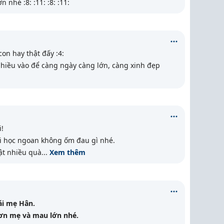
 nhé :8: :11: :8: :11:
on hay thật đấy :4:
nhiều vào để càng ngày càng lớn, càng xinh đẹp
!
i học ngoan không ốm đau gì nhé.
hật nhiều quà
...
Xem thêm
ái mẹ Hân.
ơn mẹ và mau lớn nhé.