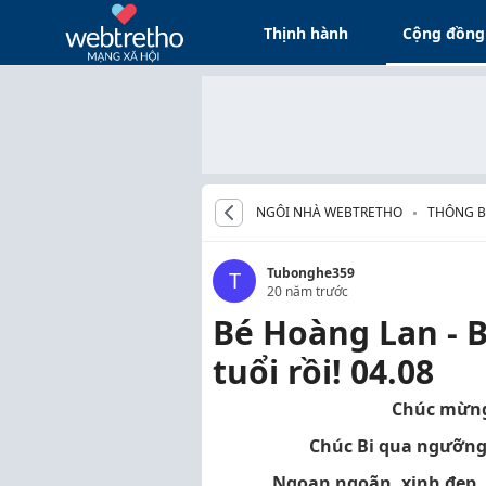
Thịnh hành
Cộng đồng
NGÔI NHÀ WEBTRETHO
THÔNG B
CHÚC M
Tubonghe359
T
20 năm trước
Bé Hoàng Lan - B
tuổi rồi! 04.08
Chúc mừng
Chúc Bi qua ngưỡng 
Ngoan ngoãn, xinh đẹp, 