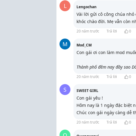
L
Lengochan
Vài lời gửi cô công chúa nhỏ 
khóc chào đời. Mẹ vẫn còn 
20 năm trước
Trả lời
0
M
Mod_CM
Con gái ơi con làm mod muốn
Thành phố đêm nay đầy sao D
20 năm trước
Trả lời
0
S
SWEET GIRL
Con gái yêu !
Hôm nay là 1 ngày đặc biệt n
Chúc con gái ngày càng dễ th
20 năm trước
Trả lời
0
Q