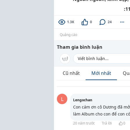
:11
1.3K
0
24
Quảng cáo
Tham gia bình luận
Cũ nhất
Mới nhất
Qu
L
Lengochan
Con cám ơn cô Dương đã mở 
làm Album cho con để con có
20 năm trước
Trả lời
0