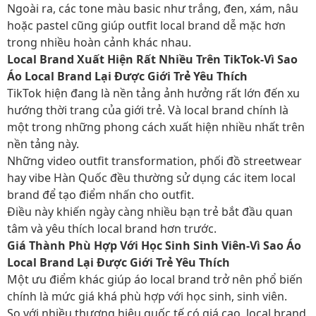
Ngoài ra, các tone màu basic như trắng, đen, xám, nâu
hoặc pastel cũng giúp outfit local brand dễ mặc hơn
trong nhiều hoàn cảnh khác nhau.
Local Brand Xuất Hiện Rất Nhiều Trên TikTok-Vì Sao
Áo Local Brand Lại Được Giới Trẻ Yêu Thích
TikTok hiện đang là nền tảng ảnh hưởng rất lớn đến xu
hướng thời trang của giới trẻ. Và local brand chính là
một trong những phong cách xuất hiện nhiều nhất trên
nền tảng này.
Những video outfit transformation, phối đồ streetwear
hay vibe Hàn Quốc đều thường sử dụng các item local
brand để tạo điểm nhấn cho outfit.
Điều này khiến ngày càng nhiều bạn trẻ bắt đầu quan
tâm và yêu thích local brand hơn trước.
Giá Thành Phù Hợp Với Học Sinh Sinh Viên-Vì Sao Áo
Local Brand Lại Được Giới Trẻ Yêu Thích
Một ưu điểm khác giúp áo local brand trở nên phổ biến
chính là mức giá khá phù hợp với học sinh, sinh viên.
So với nhiều thương hiệu quốc tế có giá cao, local brand