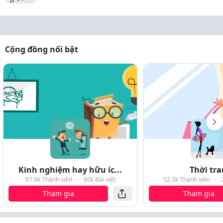
Cộng đồng nổi bật
Kinh nghiệm hay hữu íc...
Thời tr
87.9k Thành viên
·
60k Bài viết
52.3k Thành viên
·
Tham gia
Tham gia