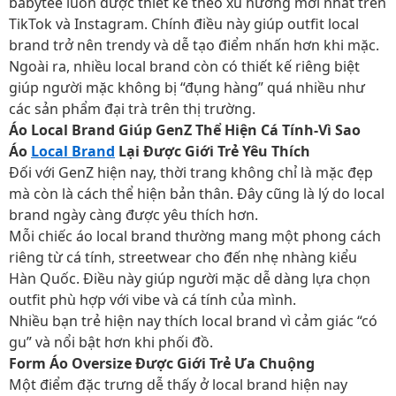
babytee luôn được thiết kế theo xu hướng mới nhất trên
TikTok và Instagram. Chính điều này giúp outfit local
brand trở nên trendy và dễ tạo điểm nhấn hơn khi mặc.
Ngoài ra, nhiều local brand còn có thiết kế riêng biệt
giúp người mặc không bị “đụng hàng” quá nhiều như
các sản phẩm đại trà trên thị trường.
Áo Local Brand Giúp GenZ Thể Hiện Cá Tính-Vì Sao
Áo
Local Brand
Lại Được Giới Trẻ Yêu Thích
Đối với GenZ hiện nay, thời trang không chỉ là mặc đẹp
mà còn là cách thể hiện bản thân. Đây cũng là lý do local
brand ngày càng được yêu thích hơn.
Mỗi chiếc áo local brand thường mang một phong cách
riêng từ cá tính, streetwear cho đến nhẹ nhàng kiểu
Hàn Quốc. Điều này giúp người mặc dễ dàng lựa chọn
outfit phù hợp với vibe và cá tính của mình.
Nhiều bạn trẻ hiện nay thích local brand vì cảm giác “có
gu” và nổi bật hơn khi phối đồ.
Form Áo Oversize Được Giới Trẻ Ưa Chuộng
Một điểm đặc trưng dễ thấy ở local brand hiện nay