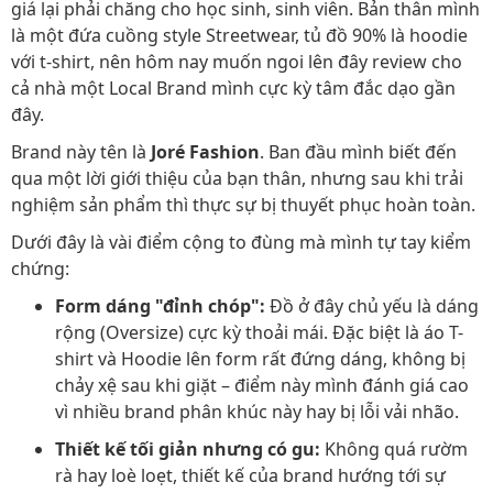
giá lại phải chăng cho học sinh, sinh viên. Bản thân mình
là một đứa cuồng style Streetwear, tủ đồ 90% là hoodie
với t-shirt, nên hôm nay muốn ngoi lên đây review cho
cả nhà một Local Brand mình cực kỳ tâm đắc dạo gần
đây.
Brand này tên là
Joré Fashion
. Ban đầu mình biết đến
qua một lời giới thiệu của bạn thân, nhưng sau khi trải
nghiệm sản phẩm thì thực sự bị thuyết phục hoàn toàn.
Dưới đây là vài điểm cộng to đùng mà mình tự tay kiểm
chứng:
Form dáng "đỉnh chóp":
Đồ ở đây chủ yếu là dáng
rộng (Oversize) cực kỳ thoải mái. Đặc biệt là áo T-
shirt và Hoodie lên form rất đứng dáng, không bị
chảy xệ sau khi giặt – điểm này mình đánh giá cao
vì nhiều brand phân khúc này hay bị lỗi vải nhão.
Thiết kế tối giản nhưng có gu:
Không quá rườm
rà hay loè loẹt, thiết kế của brand hướng tới sự