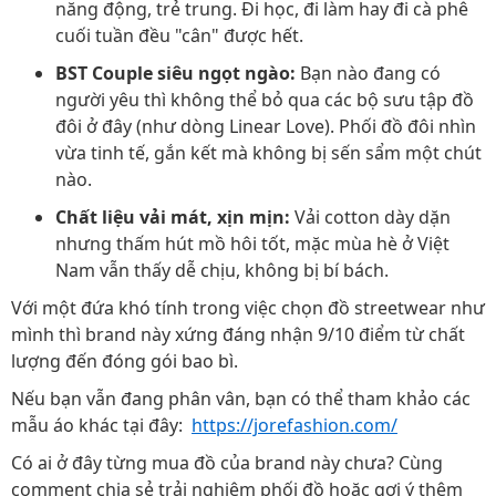
năng động, trẻ trung. Đi học, đi làm hay đi cà phê
cuối tuần đều "cân" được hết.
BST Couple siêu ngọt ngào:
Bạn nào đang có
người yêu thì không thể bỏ qua các bộ sưu tập đồ
đôi ở đây (như dòng Linear Love). Phối đồ đôi nhìn
vừa tinh tế, gắn kết mà không bị sến sẩm một chút
nào.
Chất liệu vải mát, xịn mịn:
Vải cotton dày dặn
nhưng thấm hút mồ hôi tốt, mặc mùa hè ở Việt
Nam vẫn thấy dễ chịu, không bị bí bách.
Với một đứa khó tính trong việc chọn đồ streetwear như
mình thì brand này xứng đáng nhận 9/10 điểm từ chất
lượng đến đóng gói bao bì.
Nếu bạn vẫn đang phân vân, bạn có thể tham khảo các
mẫu áo khác tại đây:
https://jorefashion.com/
Có ai ở đây từng mua đồ của brand này chưa? Cùng
comment chia sẻ trải nghiệm phối đồ hoặc gợi ý thêm