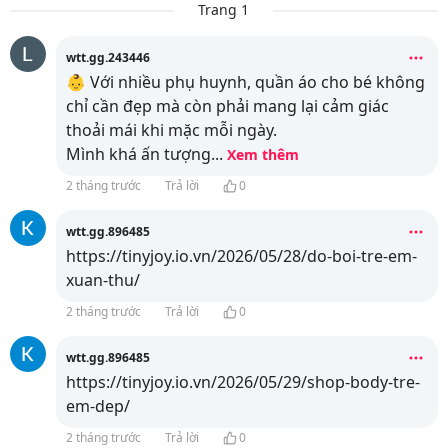
Trang 1
wtt.gg.243446
👶 Với nhiều phụ huynh, quần áo cho bé không
chỉ cần đẹp mà còn phải mang lại cảm giác
thoải mái khi mặc mỗi ngày.
Mình khá ấn tượng
...
Xem thêm
2 tháng trước
Trả lời
0
wtt.gg.896485
https://tinyjoy.io.vn/2026/05/28/do-boi-tre-em-
xuan-thu/
2 tháng trước
Trả lời
0
wtt.gg.896485
https://tinyjoy.io.vn/2026/05/29/shop-body-tre-
em-dep/
2 tháng trước
Trả lời
0