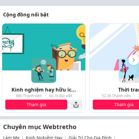
Cộng đồng nổi bật
Kinh nghiệm hay hữu íc...
Thời tr
88k Thành viên
·
60.1k Bài viết
52.3k Thành viên
·
Tham gia
Tham gia
Chuyên mục Webtretho
Làm Mẹ
Kinh Nghiệm Hay
Giải Trí Cho Gia Đình