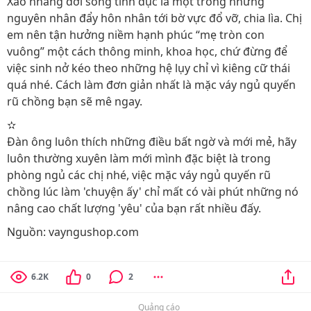
Xao nhãng đời sống tình dục là một trong những
nguyên nhân đẩy hôn nhân tới bờ vực đổ vỡ, chia lìa. Chị
em nên tận hưởng niềm hạnh phúc “mẹ tròn con
vuông” một cách thông minh, khoa học, chứ đừng để
việc sinh nở kéo theo những hệ lụy chỉ vì kiêng cữ thái
quá nhé. Cách làm đơn giản nhất là mặc váy ngủ quyến
rũ chồng bạn sẽ mê ngay.
✫
Đàn ông luôn thích những điều bất ngờ và mới mẻ, hãy
luôn thường xuyên làm mới mình đặc biệt là trong
phòng ngủ các chị nhé, việc mặc váy ngủ quyến rũ
chồng lúc làm 'chuyện ấy' chỉ mất có vài phút những nó
nâng cao chất lượng 'yêu' của bạn rất nhiều đấy.
Nguồn: vayngushop.com
6.2K
0
2
Quảng cáo