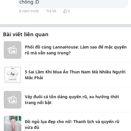
chồng :D
8 năm trước
Trả lời
0
Bài viết liên quan
Phối đồ cùng LannaHouse: Làm sao để mặc quyến
rũ mà vẫn sang trọng?
5 Sai Lầm Khi Mua Áo Thun Nam Mà Nhiều Người
Mắc Phải
Váy đuôi cá tôn dáng quyến rũ, xu hướng thời
trang nổi bật
Đồ ngủ lụa đẹp cho nữ: Thanh lịch và quyến rũ
vừa đủ