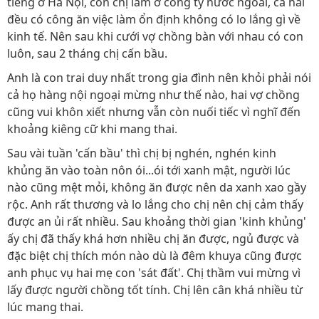
tiếng ở Hà Nội, còn chị làm ở công ty nước ngoài, cả hai
đều có công ăn việc làm ổn định không có lo lắng gì về
kinh tế. Nên sau khi cưới vợ chồng bàn với nhau có con
luôn, sau 2 tháng chị cấn bầu.
Anh là con trai duy nhất trong gia đình nên khỏi phải nói
cả họ hàng nội ngoại mừng như thế nào, hai vợ chồng
cũng vui khôn xiết nhưng vẫn còn nuối tiếc vì nghĩ đến
khoảng kiêng cữ khi mang thai.
Sau vài tuần 'cấn bầu' thì chị bị nghén, nghén kinh
khủng ăn vào toàn nôn ói...ói tới xanh mật, người lúc
nào cũng mệt mỏi, không ăn được nên da xanh xao gầy
rộc. Anh rất thương và lo lắng cho chị nên chị cảm thấy
được an ủi rất nhiều. Sau khoảng thời gian 'kinh khủng'
ấy chị đã thấy khá hơn nhiều chị ăn được, ngủ được và
đặc biệt chị thích món nào dù là đêm khuya cũng được
anh phục vụ hai mẹ con 'sát đất'. Chị thầm vui mừng vì
lấy được người chồng tốt tính. Chị lên cân khá nhiều từ
lúc mang thai.