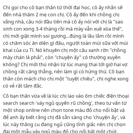
Chị gọi cho cô bạn thân từ thời đại học, cô ấy nhắn sẽ
đến nhà thăm 2 mẹ con chị. Cô ấy đến khi chồng chị
vắng nhà, câu nói đầu tiên mà cô ấy nói với chị là "sao
sinh con xong 3-4 tháng rồi mà mày vẫn xuề xòa thế",
chị mới giật mình soi gương...đúng là lâu lắm rồi mình
có chăm sóc ăn diện gì đâu, người toàn mùi sữa với mùi
khai của cu Tí. Nó khuyên chị một câu xanh rờn "chồng
mày chán là phải", còn "chuyện ấy" có thường xuyên
không? Chị mới thú nhận từ lúc mang thai tới giờ hai vợ
chồng rất căng thẳng, nên làm gì có hứng thú. Cô bạn
thân còn mách cho chị một "tuyệt chiêu", chị nghe xong
có vẻ rất tâm đắc.
Cô bạn thân vừa về là lúc chị lao vào ôm chiếc điện thoại
search search 'váy ngủ quyến rũ chồng', theo tư vấn từ
một shop online nên chọn tone màu đỏ cho nổi bật và
để anh ấy biết rằng chị đã sẵn sàng cho 'chuyện ấy', và
lúc này thằng cu đang ngủ cũng tỉnh giấc nên chị chọn
đại một mẫu váy ngủ màu đỏ cho nổi bật một chút.