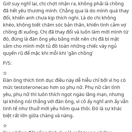
Giờ suy nghĩ lại, chị chợt nhận ra, không phải là chồng
đã hết yêu thương mình. Chẳng qua là do mình quá thay
đổi, khiến anh chưa kịp thích nghi. Là do chị không
khéo, không biết chăm sóc bản thân, khiến tình cảm vợ
chồng đi xuống. Chị đã thay đổi và luôn làm mới mình từ
đó, đúng là đàn ông yêu bằng mắt nên chị đã bí mật
sắm cho mình một tủ đồ toàn những chiếc váy ngủ
quyến rũ để mặc khi mỗi khi 'gần chồng'
P/S:
✫
Đàn ông thích tình dục điều này dễ hiễu chỉ bởi vì họ có
mức testoteronecao hơn so phụ nữ. Phụ nữ cần tình
yêu, phụ nữ thì luôn thích ngọt ngào lãng mạn, nhưng
lại không nói thẳng với đàn ông, vì cô ấy nghĩ anh ấy vẫn
tinh tế như thuở mới yêu hôm qua thôi. Đó là sự khác
biệt rất lớn giữa chàng và nàng.
✫