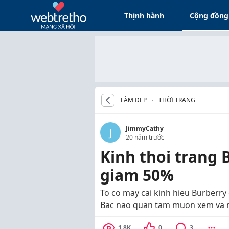
Thịnh hành
Cộng đồng
LÀM ĐẸP
THỜI TRANG
JimmyCathy
J
20 năm trước
Kinh thoi trang 
giam 50%
To co may cai kinh hieu Burberry 
Bac nao quan tam muon xem va mua
1.8K
0
3