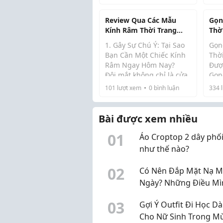
chó
kín
Review Qua Các Mẫu
Gọn
kính
Kính Râm Thời Trang
Thờ
Hot Trend
202
1. Gây Sự Chú Ý: Tại Sao
Gọn
Bạn Cần Một Chiếc Kính
Thờ
Râm Ngay Hôm Nay?
Đượ
Đôi mắt không chỉ là cửa
Gọn
sổ tâm hồn mà còn là
nay 
101
lượt xem
0
bình luận
334
l
vùng da cực kỳ nhạy cảm
phẩ
cần được bảo vệ kỹ lưỡng
còn
Thế nhưng, các tín ...
trước tia UV độc hại.
thờ
Bài được xem nhiều
với 
0
1
Áo Croptop 2 dây phố
như thế nào?
0
2
Có Nên Đắp Mặt Nạ M
Ngày? Những Điều Mì
Rút Ra Sau Một Thời G
0
3
Gợi Ý Outfit Đi Học D
Sử Dụng
Cho Nữ Sinh Trong M