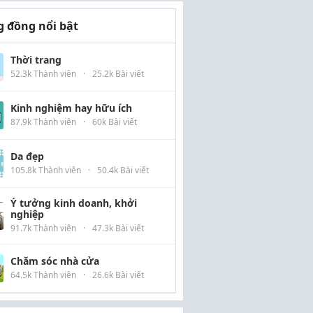
 đồng nổi bật
Thời trang
52.3k Thành viên
·
25.2k Bài viết
Kinh nghiệm hay hữu ích
87.9k Thành viên
·
60k Bài viết
Da đẹp
105.8k Thành viên
·
50.4k Bài viết
Ý tưởng kinh doanh, khởi
nghiệp
91.7k Thành viên
·
47.3k Bài viết
Chăm sóc nhà cửa
64.5k Thành viên
·
26.6k Bài viết