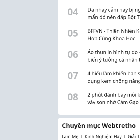
2026 Đẹp, Thoải Mái V
0
4
Da nhạy cảm hay bị n
Năng Động
mẩn đỏ nên đắp Bột T
hay Khổ Qua?
0
5
BFFVN - Thiên Nhiên K
Hợp Cùng Khoa Học
0
6
Áo thun in hình tự do 
biến ý tưởng cá nhân
thiết kế riêng
0
7
4 hiểu lầm khiến bạn 
dụng kem chống nắn
vẫn chưa đúng
0
8
2 phút đánh bay môi 
vảy son nhờ Cám Gạo
Ong
Chuyên mục Webtretho
Làm Mẹ
Kinh Nghiệm Hay
Giải 