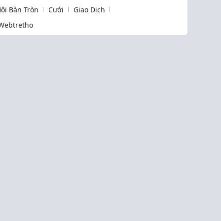
ội Bàn Tròn
Cưới
Giao Dịch
Webtretho
Liên k
Làm Đẹp
Cưới