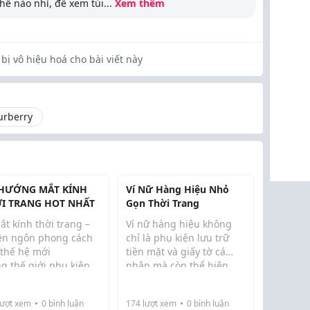
hế nào nhỉ, để xem túi
...
Xem thêm
bị vô hiệu hoá cho bài viết này
urberry
HƯỚNG MẮT KÍNH
Ví Nữ Hàng Hiệu Nhỏ
I TRANG HOT NHẤT
Gọn Thời Trang
ắt kính thời trang –
Ví nữ hàng hiệu không
ên ngôn phong cách
chỉ là phụ kiện lưu trữ
 thế hệ mới
tiền mặt và giấy tờ cá
g thế giới phụ kiện,
nhân mà còn thể hiện
m có món đồ nào có
phong cách và gu thẩm
 năng thay đổi diện
mỹ của người sở hữu. Với
ượt xem
0
bình luận
174
lượt xem
0
bình luận
 khuôn mặt nhanh
thiết kế nhỏ gọn, tinh tế