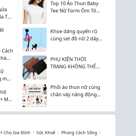
à
Top 10 Áo Thun Baby
gứa
Tee Nữ Form Ôm Tôn
ía Tô
Dáng Đẹp Nhất 2026
Theo Xu Hướng Thời
ết
Khoe dáng quyến rũ
Trang Mới
cùng set đồ nữ 2 dây
đi biển hot nhất 2026
- Cách
 thành
PHỤ KIỆN THỜI
TRANG KHÔNG THỂ
sử
THIẾU VÍ, THẮT LƯNG -
g mãi
MẶT HÀNG BÁN CHẠY
Phối áo thun nữ cùng
khô
chân váy năng động
 + Mật
sẽ giúp bạn tự tin
khoe cá tính
Trí Cho Gia Đình
Sức Khoẻ
Phong Cách Sống