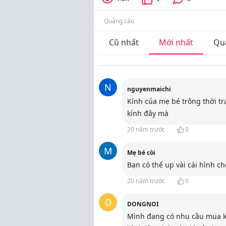
Quảng cáo
Cũ nhất
Mới nhất
Qu
N
nguyenmaichi
Kính của mẹ bé trông thời t
kính đây mà
20 năm trước
0
M
Mẹ bé còi
Bạn có thể up vài cái hình 
20 năm trước
0
D
DONGNOI
Mình đang có nhu cầu mua k