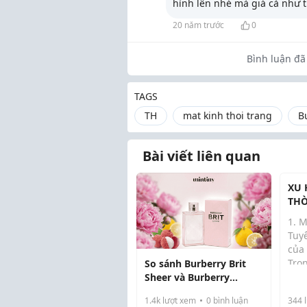
hình lên nhé mà giá cả như t
20 năm trước
0
Bình luận đã 
TAGS
TH
mat kinh thoi trang
B
Bài viết liên quan
XU 
THỜ
1. M
Tuy
của
Tron
So sánh Burberry Brit
hiế
Sheer và Burberry
khả
London: Nên chọn mùi
1.4k
lượt xem
0
bình luận
344
l
mạo
nào cho nữ?