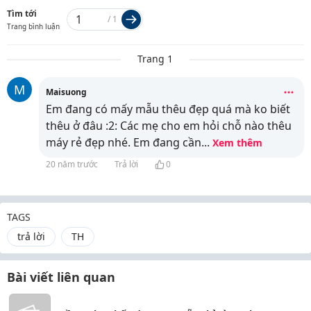
Tìm tới
/
1
Trang bình luận
Trang 1
M
Maisuong
Em đang có mấy mẫu thêu đẹp quá mà ko biết
thêu ở đâu :2: Các mẹ cho em hỏi chỗ nào thêu
máy rẻ đẹp nhé. Em đang cần
...
Xem thêm
20 năm trước
Trả lời
0
TAGS
trả lời
TH
Bài viết liên quan