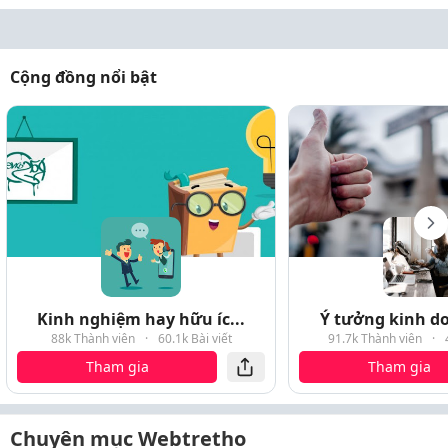
Cộng đồng nổi bật
Kinh nghiệm hay hữu íc...
Ý tưởng kinh do
88k Thành viên
·
60.1k Bài viết
91.7k Thành viên
·
Tham gia
Tham gia
Chuyên mục Webtretho