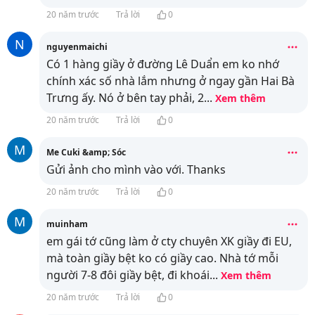
20 năm trước
Trả lời
0
N
nguyenmaichi
Có 1 hàng giầy ở đường Lê Duẩn em ko nhớ
chính xác số nhà lắm nhưng ở ngay gần Hai Bà
Trưng ấy. Nó ở bên tay phải, 2
...
Xem thêm
20 năm trước
Trả lời
0
M
Me Cuki &amp; Sóc
Gửi ảnh cho mình vào
với. Thanks
20 năm trước
Trả lời
0
M
muinham
em gái tớ cũng làm ở cty chuyên XK giầy đi EU,
mà toàn giầy bệt ko có giầy cao. Nhà tớ mỗi
người 7-8 đôi giầy bệt, đi khoái
...
Xem thêm
20 năm trước
Trả lời
0