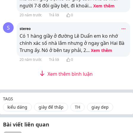
người 7-8 đôi giầy bệt, đi khoái
...
Xem thêm
20 năm trước
Trả lời
0
S
stereo
Có 1 hàng giầy ở đường Lê Duẩn em ko nhớ
chính xác số nhà lắm nhưng ở ngay gần Hai Bà
Trưng ấy. Nó ở bên tay phải, 2
...
Xem thêm
20 năm trước
Trả lời
0
Xem thêm bình luận
TAGS
kiểu dáng
giày đế thấp
TH
giay dep
Bài viết liên quan