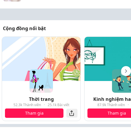
Cộng đồng nổi bật
Thời trang
Kinh nghiệm hay
52.3k Thành viên
·
25.1k Bài viết
87.9k Thành viên
·
Tham gia
Tham gia