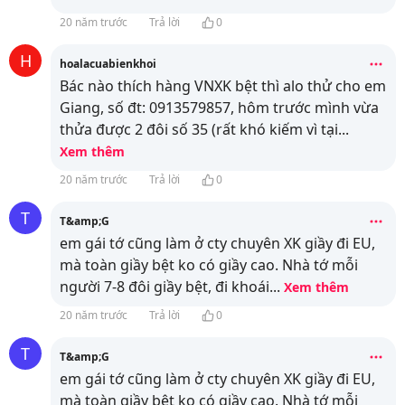
20 năm trước
Trả lời
0
H
hoalacuabienkhoi
Bác nào thích hàng VNXK bệt thì alo thử cho em
Giang, số đt: 0913579857, hôm trước mình vừa
thửa được 2 đôi số 35 (rất khó kiếm vì tại
...
Xem thêm
20 năm trước
Trả lời
0
T
T&amp;G
em gái tớ cũng làm ở cty chuyên XK giầy đi EU,
mà toàn giầy bệt ko có giầy cao. Nhà tớ mỗi
người 7-8 đôi giầy bệt, đi khoái
...
Xem thêm
20 năm trước
Trả lời
0
T
T&amp;G
em gái tớ cũng làm ở cty chuyên XK giầy đi EU,
mà toàn giầy bệt ko có giầy cao. Nhà tớ mỗi