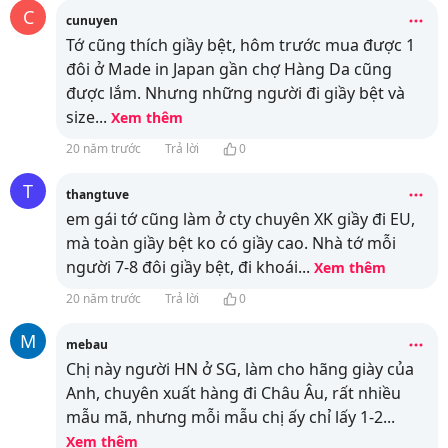
C
cunuyen
Tớ cũng thích giầy bệt, hôm trước mua được 1
đôi ở Made in Japan gần chợ Hàng Da cũng
được lắm. Nhưng những người đi giầy bệt và
size
...
Xem thêm
20 năm trước
Trả lời
0
T
thangtuve
em gái tớ cũng làm ở cty chuyên XK giầy đi EU,
mà toàn giầy bệt ko có giầy cao. Nhà tớ mỗi
người 7-8 đôi giầy bệt, đi khoái
...
Xem thêm
20 năm trước
Trả lời
0
M
mebau
Chị này người HN ở SG, làm cho hãng giày của
Anh, chuyên xuất hàng đi Châu Âu, rất nhiều
mẫu mã, nhưng mỗi mẫu chị ấy chỉ lấy 1-2
...
Xem thêm