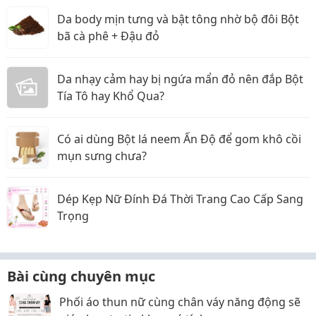
Da body mịn tưng và bật tông nhờ bộ đôi Bột
bã cà phê + Đậu đỏ
Da nhạy cảm hay bị ngứa mẩn đỏ nên đắp Bột
Tía Tô hay Khổ Qua?
Có ai dùng Bột lá neem Ấn Độ để gom khô cồi
mụn sưng chưa?
Dép Kẹp Nữ Đính Đá Thời Trang Cao Cấp Sang
Trọng
Bài cùng chuyên mục
Phối áo thun nữ cùng chân váy năng động sẽ