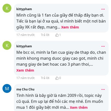
K
kittypham
Mình cũng là 1 fan của giầy đế thấp đây bạn ơi.
Tiếc là bạn lại ở xa quá, vì mình biết một nơi bán
giầy XK rất đẹp, mang
...
Xem thêm
17 năm trước
Trả lời
1
K
kittypham
Me bcc oi, minh la fan cua giay de thap do, chan
minh khong mang duoc giay cao got, minh chi
mang giay de bet hoac cao 3 phan thoi,
...
Xem thêm
17 năm trước
Trả lời
0
M
mẹ Chu Chu
Tình hình là bây giờ là năm 2009 rồi, topic này
cũ quá. Em up lại để hỏi các mẹ nhé. Em muốn
mua 1 đôi giầy bệt mới mà
...
Xem thêm