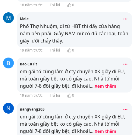
18 năm trước
Trả lời
0
M
Mole
Phố Thợ Nhuộm, đi từ HBT thì dãy cửa hàng
nằm bên phải. Giày NAM nữ có đủ các loại, toàn
giày lười chảy thây.
19 năm trước
Trả lời
0
B
Bac-CuTit
em gái tớ cũng làm ở cty chuyên XK giầy đi EU,
mà toàn giầy bệt ko có giầy cao. Nhà tớ mỗi
người 7-8 đôi giầy bệt, đi khoái
...
Xem thêm
19 năm trước
Trả lời
0
N
nangvang203
em gái tớ cũng làm ở cty chuyên XK giầy đi EU,
mà toàn giầy bệt ko có giầy cao. Nhà tớ mỗi
người 7-8 đôi giầy bệt, đi khoái
...
Xem thêm