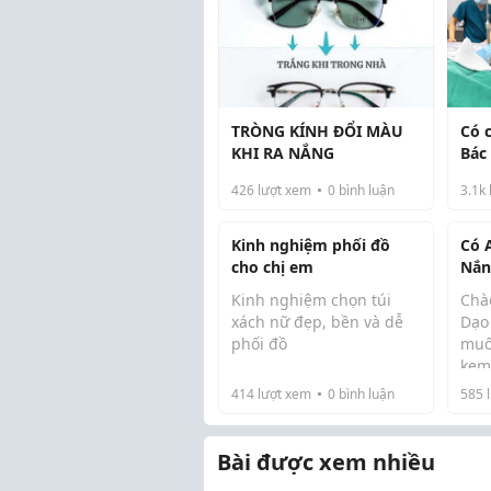
TRÒNG KÍNH ĐỔI MÀU
Có 
KHI RA NẮNG
Bác
ạ? Ch
426
lượt xem
0
bình luận
3.1k
với!
Kinh nghiệm phối đồ
Có 
cho chị em
Nắn
Chư
Kinh nghiệm chọn túi
Chà
Rev
xách nữ đẹp, bền và dễ
Dạo
phối đồ
muố
kem
Đối với phái nữ, túi xách
sản
414
lượt xem
0
bình luận
585
l
không chỉ là phụ kiện để
Mìn
da 
đựng đồ mà còn là điểm
nhi
trưa
nhấn giúp hoàn thiện
skin
Bài được xem nhiều
phong cách thời trang
hàng ngày. Tuy nhiên,