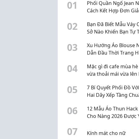
0
1
Phối Quần Ngố Jean N
giữa rất n...
Cách Kết Hợp Đơn Gi
Đẹp
0
2
Bạn Đã Biết Mẫu Váy 
Sở Nào Khiến Bạn Tự T
Hơn Mỗi Ngày Hay Ch
0
3
Xu Hướng Áo Blouse 
Dẫn Đầu Thời Trang H
Nhất 2026
0
4
Mặc gì đi cafe mùa hè
vừa thoải mái vừa lên
đẹp?
0
5
7 Bí Quyết Phối Đồ Vớ
Hai Dây Xếp Tầng Chu
Hot Trend 2026 Giúp 
0
6
12 Mẫu Áo Thun Hack
Tôn Dáng Và Nổi Bật
Cho Nàng 2026 Được 
Thích Nhất, Tôn Dáng
0
7
Phối Đồ
Kính mát cho nữ