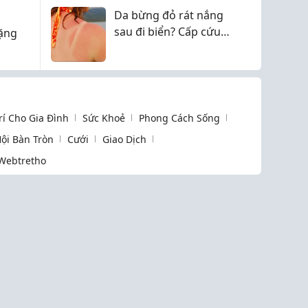
đỏ
Da bừng đỏ rát nắng
sau đi biển? Cấp cứu
tặng
ngay bằng Bột Khổ
Qua Rừng
Trí Cho Gia Đình
Sức Khoẻ
Phong Cách Sống
ội Bàn Tròn
Cưới
Giao Dịch
Webtretho