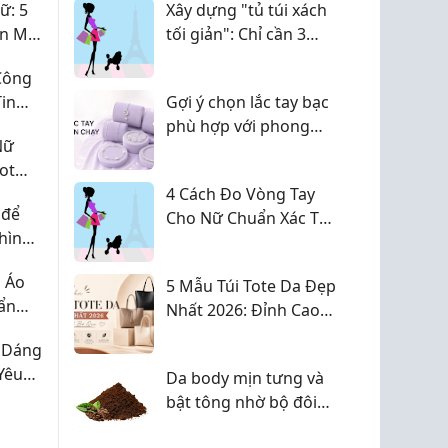
ữ: 5
Xây dựng "tủ túi xách
sách và dừ ki...
ản Mà
tối giản": Chỉ cần 3
mẫu túi vẫn đủ dùng
Công
cho cả tuần
in
Gợi ý chọn lắc tay bạc
ưa ?
phù hợp với phong
Nữ
cách hằng ngày
ot
4 Cách Đo Vòng Tay
 để
Cho Nữ Chuẩn Xác Tại
 hình
Nhà
i Áo
5 Mẫu Túi Tote Da Đẹp
ẩn
Nhất 2026: Đỉnh Cao
Nàng
Thời Trang & Công
 Dáng
Thức Phối Đồ Thu Hút
Yêu
Da body mịn tưng và
 Và Dễ
bật tông nhờ bộ đôi
Bột bã cà phê + Đậu