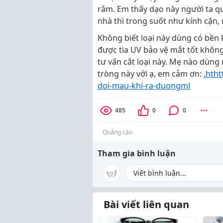
râm. Em thấy dạo này người ta qu
nhà thì trong suốt như kính cận,
Không biết loại này dùng có bền
được tia UV bảo vệ mắt tốt khôn
tư vấn cắt loại này. Mẹ nào dùng r
tròng này với ạ, em cảm ơn:
.htht
doi-mau-khi-ra-duongml
485
0
0
Quảng cáo
Tham gia bình luận
Bài viết liên quan