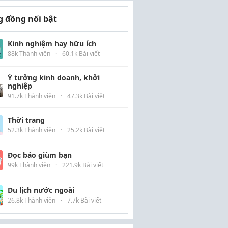
 đồng nổi bật
Kinh nghiệm hay hữu ích
88k Thành viên
·
60.1k Bài viết
Ý tưởng kinh doanh, khởi
nghiệp
91.7k Thành viên
·
47.3k Bài viết
Thời trang
52.3k Thành viên
·
25.2k Bài viết
Đọc báo giùm bạn
99k Thành viên
·
221.9k Bài viết
Du lịch nước ngoài
26.8k Thành viên
·
7.7k Bài viết