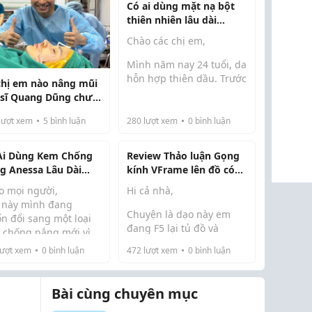
Có ai dùng mặt nạ bột
thiên nhiên lâu dài
chưa? Cho mình xin ít
Chào các chị em,
kinh nghiệm
Mình năm nay 24 tuổi, da
hỗn hợp thiên dầu. Trước
chị em nào nâng mũi
đây mình chủ yếu dùng
 sĩ Quang Dũng chưa
mặt nạ giấy vì thấy tiện,
o em xin ít Review
nhưng càng về sau cảm
lượt xem
5
bình luận
280
lượt xem
0
bình luận
giác hiệu quả không còn
rõ như trước. Một tuần
Ai Dùng Kem Chống
Review Thảo luận Gọng
mình đắp khoảng 2...
g Anessa Lâu Dài
kính VFrame lên đồ có
a? Cho Mình Xin
bánh cuốn không các
o mọi người,
Hi cả nhà,
iew Với Ạ
bác Xin kinh nghiệm
 này mình đang
chọn dáng kính nâng
Chuyện là dạo này em
n đổi sang một loại
tầm outfit
đang F5 lại tủ đồ và
 chống nắng mới vì
phong cách cá nhân một
 phẩm cũ dùng hơi bí
ượt xem
0
bình luận
472
lượt xem
0
bình luận
h có tìm hiểu khá
chút. Trước giờ em toàn
và dễ đổ dầu vào buổi
ều trên các hội nhóm
trung thành với mấy quả
.
care thì thấy rất n...
gọng kính cận đen dày
Bài cùng chuyên mục
cộp, vuông vức kiểu
truyền thống nhìn mọt