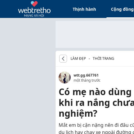
Thịnh hành
Cộng đồng
LÀM ĐẸP
THỜI TRANG
wtt.gg.667761
một tháng trước
Có mẹ nào dùng 
khi ra nắng chưa
nghiệm?
Mắt em bị cận nặng nên đi đâu cũ
du lịch hay chạy xe ngoài đường