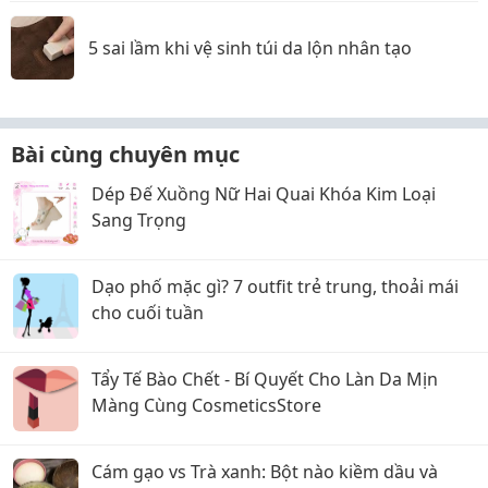
5 sai lầm khi vệ sinh túi da lộn nhân tạo
Bài cùng chuyên mục
Dép Đế Xuồng Nữ Hai Quai Khóa Kim Loại
Sang Trọng
Dạo phố mặc gì? 7 outfit trẻ trung, thoải mái
cho cuối tuần
Tẩy Tế Bào Chết - Bí Quyết Cho Làn Da Mịn
Màng Cùng CosmeticsStore
Cám gạo vs Trà xanh: Bột nào kiềm dầu và