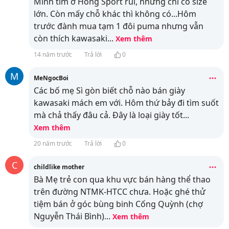
Mình tìm ở Hồng Sport rùi, nhưng chỉ có size
lớn. Còn mấy chỗ khác thì không có...Hôm
trước đành mua tạm 1 đôi puma nhưng vẫn
còn thích kawasaki
...
Xem thêm
14 năm trước
Trả lời
0
M
MeNgocBoi
Các bố mẹ Sì gòn biết chỗ nào bán giày
kawasaki mách em với. Hôm thứ bảy đi tìm suốt
mà chả thấy đâu cả. Đây là loại giày tốt
...
Xem thêm
20 năm trước
Trả lời
0
C
childlike mother
Bà Mẹ trẻ con qua khu vực bán hàng thể thao
trên đường NTMK-HTCC chưa. Hoặc ghé thử
tiệm bán ở góc bùng binh Cống Quỳnh (chợ
Nguyễn Thái Bình)
...
Xem thêm