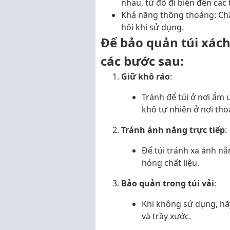
nhau, từ đồ đi biển đến các
Khả năng thông thoáng: Chất
hôi khi sử dụng.
Để bảo quản túi xách
các bước sau:
Giữ khô ráo
:
Tránh để túi ở nơi ẩm 
khô tự nhiên ở nơi th
Tránh ánh nắng trực tiếp
:
Để túi tránh xa ánh nắ
hỏng chất liệu.
Bảo quản trong túi vải
:
Khi không sử dụng, hãy
và trầy xước.