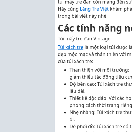
túi mây tre đan còn mang đến sự 
Hãy cùng
Làng Tre Việt
khám phá 
trong bài viết này nhé!
Các tính năng nổ
Túi mấy tre đan Vintage
Túi xách tre
là một loại túi được l
đẹp mộc mạc và thân thiện với mô
của túi xách tre:
Thân thiện với môi trường: 
giảm thiểu tác động tiêu cự
Độ bền cao: Túi xách tre th
lâu dài.
Thiết kế độc đáo: Với các họ
phong cách thời trang riêng
Nhẹ nhàng: Túi xách tre th
đi.
Dễ phối đồ: Túi xách tre có