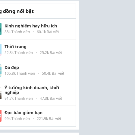
 đồng nổi bật
Kinh nghiệm hay hữu ích
88k Thành viên
·
60.1k Bài viết
Thời trang
52.3k Thành viên
·
25.2k Bài viết
Da đẹp
105.8k Thành viên
·
50.4k Bài viết
Ý tưởng kinh doanh, khởi
nghiệp
91.7k Thành viên
·
47.3k Bài viết
Đọc báo giùm bạn
99k Thành viên
·
221.9k Bài viết