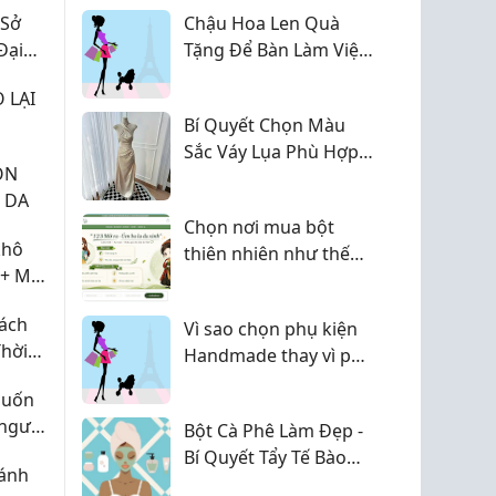
 Sở
Chậu Hoa Len Quà
Đại
Tặng Để Bàn Làm Việc
Nhỏ Xinh, Bền Đẹp
 LẠI
Bí Quyết Chọn Màu
Sắc Váy Lụa Phù Hợp
ỌN
Từng Tông Da Để Tỏa
 DA
Sáng Rực Rỡ
Chọn nơi mua bột
khô
thiên nhiên như thế
 + Mật
nào để yên tâm?
ách
Vì sao chọn phụ kiện
hời
Handmade thay vì phụ
 Yêu
kiện sản xuất hàng
muốn
026
loạt
 người
Bột Cà Phê Làm Đẹp -
ệnh
Bí Quyết Tẩy Tế Bào
ánh
oo và
Chết Tự Nhiên