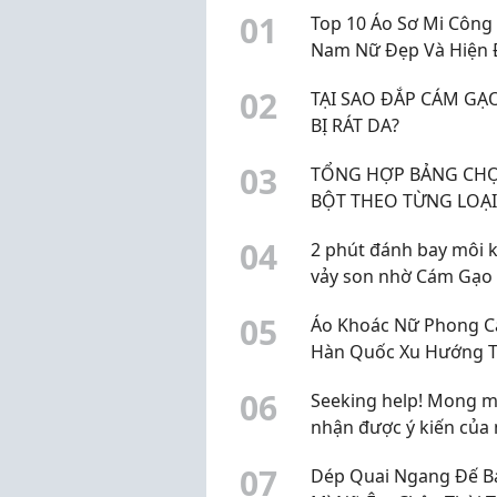
0
1
Top 10 Áo Sơ Mi Công
Nam Nữ Đẹp Và Hiện 
Nhất 2026
0
2
TẠI SAO ĐẮP CÁM GẠO
BỊ RÁT DA?
0
3
TỔNG HỢP BẢNG CH
BỘT THEO TỪNG LOẠI
0
4
2 phút đánh bay môi 
vảy son nhờ Cám Gạo
Ong
0
5
Áo Khoác Nữ Phong C
Hàn Quốc Xu Hướng T
Trang Trẻ Trung Được
0
6
Seeking help! Mong 
Thích Hiện Nay Năm 2
nhận được ý kiến của
dân địa phương về B
0
7
Dép Quai Ngang Đế B
viện thẩm mỹ Gangwh