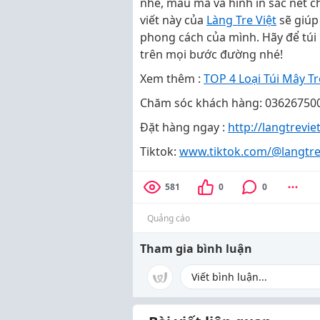
nhé, mẫu mã và hình in sắc nét c
viết này của
Làng Tre Việt
sẽ giúp
phong cách của mình. Hãy để túi
trên mọi bước đường nhé!
Xem thêm :
TOP 4 Loại Túi Mây 
Chăm sóc khách hàng: 03626750
Đặt hàng ngay :
http://langtrevi
Tiktok:
www.tiktok.com/@langtre
581
0
0
Quảng cáo
Tham gia bình luận