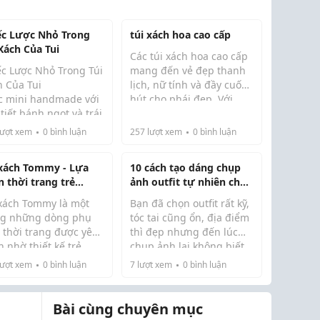
ếc Lược Nhỏ Trong
túi xách hoa cao cấp
 Xách Của Tui
Các túi xách hoa cao cấp
ếc Lược Nhỏ Trong Túi
mang đến vẻ đẹp thanh
h Của Tui
lịch, nữ tính và đầy cuốn
c mini handmade với
hút cho phái đẹp. Với
tiết bánh ngọt và trái
thiết kế tinh tế cùng
đáng yêu, thiết kế
điểm nhấn hoa nổi độc
ượt xem
0
bình luận
257
lượt xem
0
bình luận
gọn, tiện lợi cho túi
đáo, đây là phụ kiện lý
ột buổi chiều, tui
h. Xem ngay tại
tưởng giúp nâng tầm
tr...
 xách Tommy - Lựa
10 cách tạo dáng chụp
y&Charm.
phong cách trong ...
n thời trang trẻ
ảnh outfit tự nhiên cho
ng và đẳng cấp
người không biết pose
 xách Tommy là một
Bạn đã chọn outfit rất kỹ,
ng những dòng phụ
tóc tai cũng ổn, địa điểm
 thời trang được yêu
thì đẹp nhưng đến lúc
h nhờ thiết kế trẻ
chụp ảnh lại không biết
g, hiện đại và tính
đứng sao cho tự nhiên?
ượt xem
0
bình luận
7
lượt xem
0
bình luận
 dụng cao. Không chỉ
Thực tế, ảnh đẹp không
 thuần là vật dụng
bắt đầu từ những dáng
 đồ, túi còn giúp thể
pose phức tạp mà từ các
Bài cùng chuyên mục
 cá tính ...
chuyển độ...