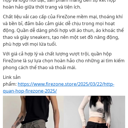
hộp và logo nổi bật, sản phẩm mang đến sự kết hợp
hoàn hảo giữa thời trang và tiện ích.
Chất liệu vải cao cấp của FireZone mềm mại, thoáng khí
và bền bỉ, đảm bảo cảm giác dễ chịu trong mọi hoạt
động. Quần dễ dàng phối hợp với áo thun, áo khoác thể
thao và giày sneakers, tạo nên một set đồ năng động,
phù hợp với mọi lứa tuổi.
Với giá cả hợp lý và chất lượng vượt trội, quần hộp
FireZone là sự lựa chọn hoàn hảo cho những ai tìm kiếm
phong cách thể thao và thoải mái.
Link sản
phẩm:
https://www.firezone.store/2025/03/22/http-
quan-hop-firezone-2025/