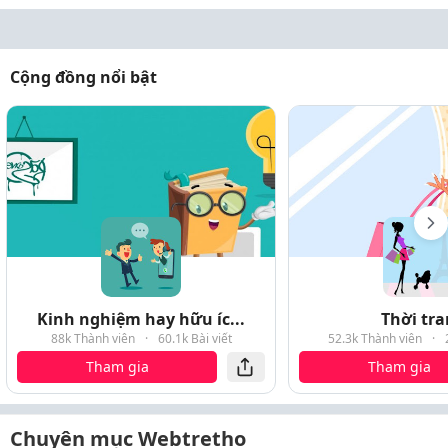
Cộng đồng nổi bật
Kinh nghiệm hay hữu íc...
Thời tr
88k Thành viên
·
60.1k Bài viết
52.3k Thành viên
·
Tham gia
Tham gia
Chuyên mục Webtretho