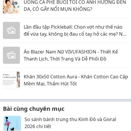
UỐNG CÀ PHÊ BUỔI TỐI CÓ ẢNH HƯỞNG ĐẾN
DA, CÓ GÂY NỔI MỤN KHÔNG?
Lần đầu tập Pickleball: Chọn vợt như thế nào
để vừa tay, không bị đau cổ tay hở các mẹ? Nội
dung:
Áo Blazer Nam Nữ VIVUFASHION - Thiết Kế
Thanh Lịch, Thời Trang Và Dễ Phối Đồ
Khăn 30x50 Cotton Aura - Khăn Cotton Cao Cấp
Mềm Mại, Thấm Hút Tốt
Bài cùng chuyên mục
So sánh bánh trung thu Kinh Đô và Givral
2026 chi tiết