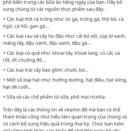
phổ biến trong các bữa ăn hằng ngày của bạn. Hãy bổ
sung chúng từ các nguồn thực phẩm sau đây:
+ Các loại thịt cá trứng như: ức gà, trứng gà, thịt bò, cá
ngừ, cá hồi, gan gà…
+ Các loại rau và cây họ đậu như: cải bó xôi, súp lơ xanh,
măng tây, đậu nành, đậu xanh, đậu gà...
+ Các loại củ quả như: khoai tây, khoai lang, củ cải, cà
rốt, ớt chuông đỏ…
+ Các loại trái cây bao gồm: chuối, bơ…
+ Một số loại hạt như: hướng dương, hạt điều, hạt vừng,
hạt dẻ cười…
+ Sữa và các chế phẩm từ sữa, phô mai ricotta.
Trên đây là các thông tin về vitamin B6 mà bạn có thể
tham khảo cũng như hiểu tầm quan trọng của chúng và
có cách bổ sung hiệu quả trong thai kỳ. Chúc bạn luôn
giữ vững tinh thần, sức khỏe để chờ đón ngày bé yêu