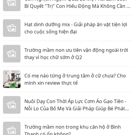
Bí Quyết "Trị" Con Hiếu Động Mà Không Cần La
Hét
Hạt dinh dưỡng mix - Giải pháp ăn vặt tiện lợi
cho cuộc sống hiện đại
Trường mầm non ưu tiên vận động ngoài trời
thay vì học chữ sớm ở Q2
Có mẹ nào từng ở trung tâm ở cữ chưa? Cho
mình xin review thực tế
Nuôi Dạy Con Thời Áp Lực Cơm Áo Gạo Tiền -
Nỗi Lo Của Bố Mẹ Và Giải Pháp Giúp Bé Phát
Triển Toàn Diện
Trường mầm non trong khu căn hộ ở Bình
Thạnh có ổn không?