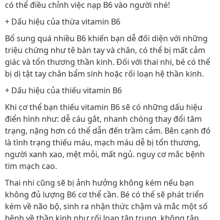
có thể điều chỉnh việc nạp B6 vào người nhé!
+ Dấu hiệu của thừa vitamin B6
Bổ sung quá nhiều B6 khiến bạn dễ đối diện với những
triệu chứng như tê bàn tay và chân, có thể bị mất cảm
giác và tổn thương thần kinh. Đối với thai nhi, bé có thể
bị dị tật tay chân bẩm sinh hoặc rối loạn hệ thần kinh.
+ Dấu hiệu của thiếu vitamin B6
Khi cơ thể bạn thiếu vitamin B6 sẽ có những dấu hiệu
điển hình như: dễ cáu gắt, nhanh chóng thay đổi tâm
trạng, nặng hơn có thể dẫn đến trầm cảm. Bên cạnh đó
là tình trạng thiếu máu, mạch máu dễ bị tổn thương,
người xanh xao, mệt mỏi, mất ngủ. nguy cơ mắc bệnh
tim mạch cao.
Thai nhi cũng sẽ bị ảnh hưởng không kém nếu bạn
không đủ lượng B6 cơ thể cần. Bé có thể sẽ phát triển
kém về não bộ, sinh ra nhận thức chậm và mắc một số
bệnh về thần kinh như rối loạn tập trung, không tập