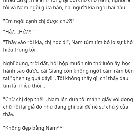
nhau cái gì, mà anh Tùng lại đổi chỗ cho Nam, nghĩa là
tôi và Nam ngồi giữa bàn, hai người kia ngồi hai đầu.
"Em ngồi cạnh chị được chứ?!"
"Hả?....Hở??!!"
"Thầy vào rồi kìa, chị học đi", Nam tủm tỉm bỏ lơ sự khó
hiểu trong tôi.
Nghĩ bụng, trời đất, hồi hộp muốn nín thở luôn ấy, học
hành sao được, cái Giang còn không ngớt càm ràm bên
tai "ghen tỵ quá đấy!!". Tôi không thấy gì, chỉ thấy đau
tim là nhiều thôi...
"Chữ chị đẹp thế!", Nam lén đưa tôi mảnh giấy với dòng
chữ rồi lại giả đò như đang ghi bài để né sự chú ý của
thầy.
"Không đẹp bằng Nam^^"