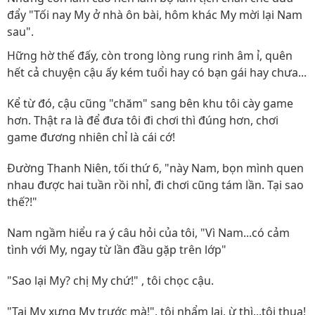
đẩy "Tối nay My ở nhà ôn bài, hôm khác My mời lại Nam
sau".
Hững hờ thế đấy, còn trong lòng rung rinh âm ỉ, quên
hết cả chuyện cậu ấy kém tuổi hay có bạn gái hay chưa...
Kể từ đó, cậu cũng "chăm" sang bên khu tôi cày game
hơn. Thật ra là để đưa tôi đi chơi thì đúng hơn, chơi
game đương nhiên chỉ là cái cớ!
Đường Thanh Niên, tối thứ 6, "này Nam, bọn mình quen
nhau được hai tuần rồi nhỉ, đi chơi cũng tám lần. Tại sao
thế?!"
Nam ngầm hiểu ra ý câu hỏi của tôi, "Vì Nam...có cảm
tình với My, ngay từ lần đầu gặp trên lớp"
"Sao lại My? chị My chứ!" , tôi chọc cậu.
"Tại My xưng My trước mà!", tôi nhẩm lại, ừ thì...tôi thua!