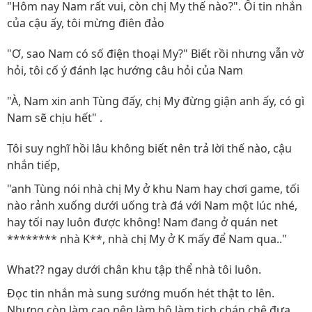
"Hôm nay Nam rất vui, còn chị My thế nào?". Ôi tin nhắn
của cậu ấy, tôi mừng điên đảo
"Ơ, sao Nam có số điện thoại My?" Biết rồi nhưng vẫn vờ
hỏi, tôi cố ý đánh lạc hướng câu hỏi của Nam
"À, Nam xin anh Tùng đấy, chị My đừng giận anh ấy, có gì
Nam sẽ chịu hết" .
Tôi suy nghĩ hồi lâu không biết nên trả lời thế nào, cậu
nhắn tiếp,
"anh Tùng nói nhà chị My ở khu Nam hay chơi game, tối
nào rảnh xuống dưới uống trà đá với Nam một lúc nhé,
hay tối nay luôn được không! Nam đang ở quán net
******** nhà K**, nhà chị My ở K mấy để Nam qua.."
What?? ngay dưới chân khu tập thể nhà tôi luôn.
Đọc tin nhắn mà sung sướng muốn hét thật to lên.
Nhưng còn làm cao nên làm bộ làm tịch chán chê đưa