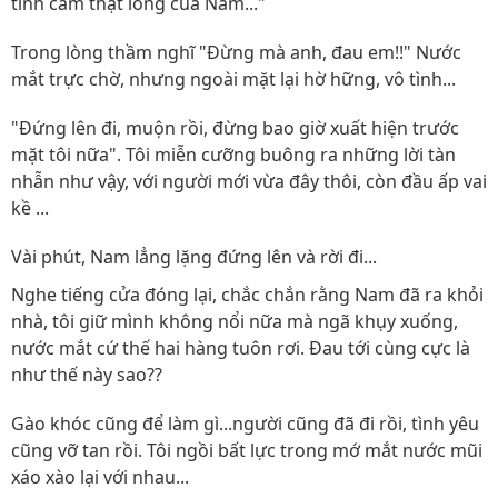
tình cảm thật lòng của Nam..."
Trong lòng thầm nghĩ "Đừng mà anh, đau em!!" Nước
mắt trực chờ, nhưng ngoài mặt lại hờ hững, vô tình...
"Đứng lên đi, muộn rồi, đừng bao giờ xuất hiện trước
mặt tôi nữa". Tôi miễn cưỡng buông ra những lời tàn
nhẫn như vậy, với người mới vừa đây thôi, còn đầu ấp vai
kề ...
Vài phút, Nam lẳng lặng đứng lên và rời đi...
Nghe tiếng cửa đóng lại, chắc chắn rằng Nam đã ra khỏi
nhà, tôi giữ mình không nổi nữa mà ngã khụy xuống,
nước mắt cứ thế hai hàng tuôn rơi. Đau tới cùng cực là
như thế này sao??
Gào khóc cũng để làm gì...người cũng đã đi rồi, tình yêu
cũng vỡ tan rồi. Tôi ngồi bất lực trong mớ mắt nước mũi
xáo xào lại với nhau...