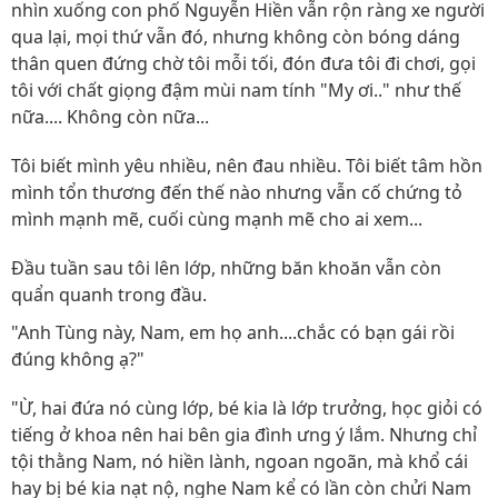
nhìn xuống con phố Nguyễn Hiền vẫn rộn ràng xe người
qua lại, mọi thứ vẫn đó, nhưng không còn bóng dáng
thân quen đứng chờ tôi mỗi tối, đón đưa tôi đi chơi, gọi
tôi với chất giọng đậm mùi nam tính "My ơi.." như thế
nữa.... Không còn nữa...
Tôi biết mình yêu nhiều, nên đau nhiều. Tôi biết tâm hồn
mình tổn thương đến thế nào nhưng vẫn cố chứng tỏ
mình mạnh mẽ, cuối cùng mạnh mẽ cho ai xem...
Đầu tuần sau tôi lên lớp, những băn khoăn vẫn còn
quẩn quanh trong đầu.
"Anh Tùng này, Nam, em họ anh....chắc có bạn gái rồi
đúng không ạ?"
"Ừ, hai đứa nó cùng lớp, bé kia là lớp trưởng, học giỏi có
tiếng ở khoa nên hai bên gia đình ưng ý lắm. Nhưng chỉ
tội thằng Nam, nó hiền lành, ngoan ngoãn, mà khổ cái
hay bị bé kia nạt nộ, nghe Nam kể có lần còn chửi Nam