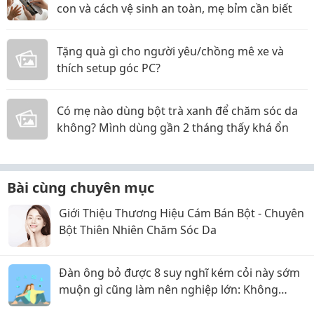
con và cách vệ sinh an toàn, mẹ bỉm cần biết
Tặng quà gì cho người yêu/chồng mê xe và
thích setup góc PC?
Có mẹ nào dùng bột trà xanh để chăm sóc da
không? Mình dùng gần 2 tháng thấy khá ổn
Bài cùng chuyên mục
Giới Thiệu Thương Hiệu Cám Bán Bột - Chuyên
Bột Thiên Nhiên Chăm Sóc Da
Đàn ông bỏ được 8 suy nghĩ kém cỏi này sớm
muộn gì cũng làm nên nghiệp lớn: Không
những cha mẹ tự hào mà vợ con cũng dựa