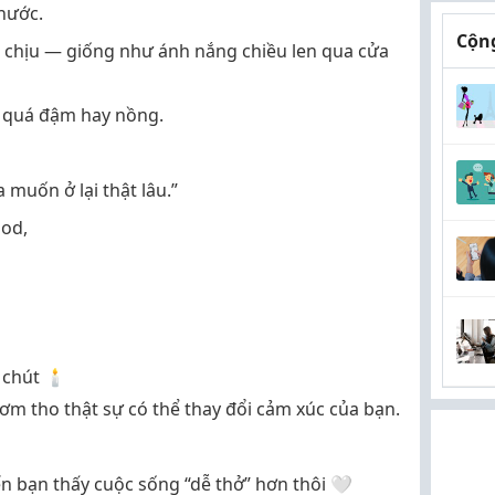
nước.
Cộng
ễ chịu — giống như ánh nắng chiều len qua cửa
 quá đậm hay nồng.
muốn ở lại thật lâu.”
od,
chút 🕯️
m tho thật sự có thể thay đổi cảm xúc của bạn.
ến bạn thấy cuộc sống “dễ thở” hơn thôi 🤍