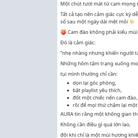
Một chút tươi mát từ cam mọng 
Tất cả tạo nên cảm giác cực kỳ d
sổ sau một ngày dài mệt mỏi 🌤️
🍑 Cam đào không phải kiểu mùi
Đó là cảm giác:
“nhẹ nhàng nhưng khiến người ta 
Những hôm tâm trạng xuống mo
tụi mình thường chỉ cần:
dọn lại góc phòng,
bật playlist yêu thích,
đốt một chiếc nến cam đào,
rồi để mọi thứ chậm lại một 
AURA tin rằng một không gian thơ
Không cần điều gì quá lớn lao,
đôi khi chỉ là một mùi hương khi