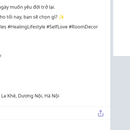
ày muốn yêu đời trở lại.
o tối nay, bạn sẽ chọn gì? ✨
 #HealingLifestyle #SelfLove #RoomDecor
/
 La Khê, Dương Nội, Hà Nội