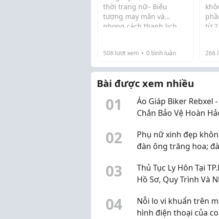
thời trang nữ– Biểu
khô
tượng may mắn và
phần
phong cách thanh lịch
từ 2
Trong thế giới trang sức
rất 
nữ, những thiết kế tối
muố
giản nhưng mang nhiều
508
lượt xem
0
bình luận
266
l
1. 
ý nghĩa luôn được yêu
thân
thích bởi vẻ đẹp vượt
của
Bài được xem nhiều
th...
2. H
0
1
Áo Giáp Biker Rebxel -
Chắn Bảo Vệ Hoàn Hả
Mọi Hành Trình
0
2
Phụ nữ xinh đẹp khôn
đàn ông trăng hoa; đ
ông có năng lực cũng
0
3
Thủ Tục Ly Hôn Tại TP
chẳng ngại phụ nữ th
Hồ Sơ, Quy Trình Và 
Điều Cần Lưu Ý
0
4
Nỗi lo vi khuẩn trên 
hình điện thoại của co