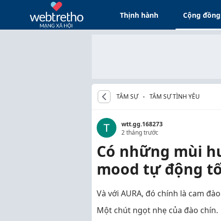
Thịnh hành
Cộng đồng
TÂM SỰ
TÂM SỰ TÌNH YÊU
wtt.gg.168273
2 tháng trước
Có những mùi hư
mood tự động tố
Và với AURA, đó chính là cam đào
Một chút ngọt nhẹ của đào chín.