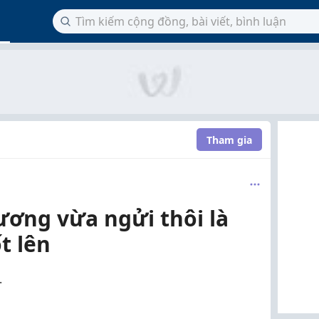
Tham gia
ơng vừa ngửi thôi là
t lên
.