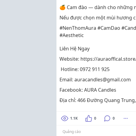
🍊 Cam đào — dành cho những ng
Nếu được chọn một mùi hương ch
#NenThomAura #CamDao #Candles
#Aesthetic
Liên Hệ Ngay
Website: https://auraoffical.store
Hotline: 0972 911 925
Email: auracandles@gmail.com
Facebook: AURA Candles
Địa chỉ: 466 Đường Quang Trung,
1.1K
0
0
Quảng cáo