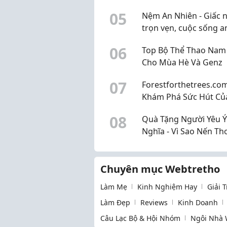
cách vệ sinh an toàn,
0
5
Nệm An Nhiên - Giấc 
bỉm cần biết
trọn vẹn, cuộc sống a
0
6
Top Bộ Thể Thao Nam
Cho Mùa Hè Và Genz
0
7
Forestforthetrees.com
Khám Phá Sức Hút Củ
Dịch Vụ Chụp Ảnh Cướ
0
8
Quà Tặng Người Yêu Ý
Nẵng
Nghĩa - Vì Sao Nến Th
Lựa Chọn Tinh Tế?
Chuyên mục Webtretho
Làm Mẹ
Kinh Nghiệm Hay
Giải 
Làm Đẹp
Reviews
Kinh Doanh
Câu Lạc Bộ & Hội Nhóm
Ngôi Nhà 