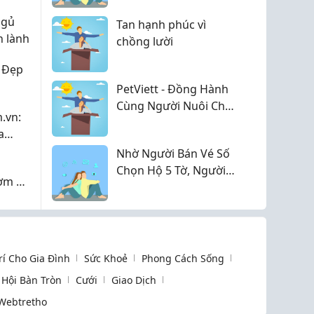
 mẹ
làm nên nghiệp lớn:
ngủ
Tan hạnh phúc vì
Không những cha mẹ
n lành
chồng lười
tự hào mà vợ con
cũng dựa dẫm được
 Đẹp
cả đời
PetViett - Đồng Hành
Cùng Người Nuôi Chó
.vn:
Việt
a
i Đà
Nhờ Người Bán Vé Số
Chọn Hộ 5 Tờ, Người
ơm Là
Đàn Ông May Mắn
Trúng Độc Đắc 10 Tỷ
Đồng
Trí Cho Gia Đình
Sức Khoẻ
Phong Cách Sống
Hội Bàn Tròn
Cưới
Giao Dịch
Webtretho