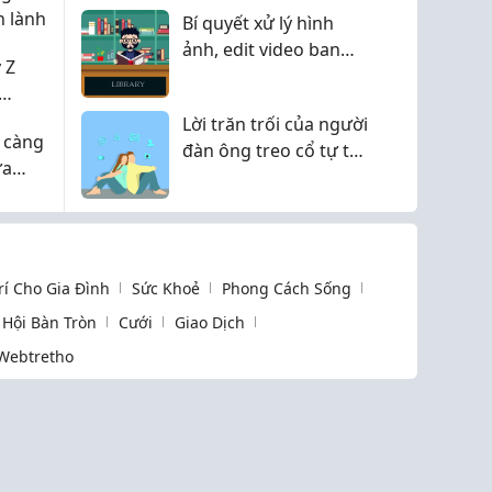
n lành
Bí quyết xử lý hình
ảnh, edit video ban
 Z
đêm không bị bóng
lóa màn hình hay sai
Nội
Lời trăn trối của người
lệch màu sắc!
 càng
đàn ông treo cổ tự tử
ựa
vì quá nghèo: "Em
đừng để các con đói..."
Trí Cho Gia Đình
Sức Khoẻ
Phong Cách Sống
Hội Bàn Tròn
Cưới
Giao Dịch
Webtretho