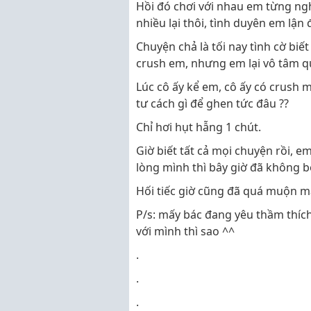
Hồi đó chơi với nhau em từng ng
nhiều lại thôi, tình duyên em lận
Chuyện chả là tối nay tình cờ biế
crush em, nhưng em lại vô tâm qu
Lúc cô ấy kể em, cô ấy có crush
tư cách gì để ghen tức đâu ??
Chỉ hơi hụt hẫng 1 chút.
Giờ biết tất cả mọi chuyện rồi, e
lòng mình thì bây giờ đã không b
Hối tiếc giờ cũng đã quá muộn m
P/s: mấy bác đang yêu thầm thích 
với mình thì sao ^^
.
.
.