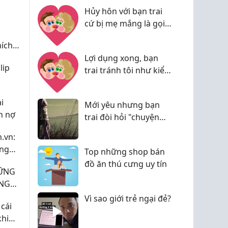
n
Hủy hôn với bạn trai
cứ bị mẹ mắng là gọi
i
điện cho tôi nức nở
hích
Lợi dụng xong, bạn
lip
trai tránh tôi như kiểu
trốn nợ
i
Mới yêu nhưng bạn
n nợ
trai đòi hỏi "chuyện
ấy", phải làm sao?
.vn:
ụng
Top những shop bán
h Đà
đồ ăn thú cưng uy tín
HỮNG
ẶNG
NG
Vì sao giới trẻ ngại đẻ?
 cái
khi