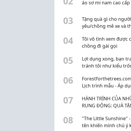
0
2
sang nguyên liệu thiê
áo sơ mi nam cao cấp
nhiên
0
3
Tặng quà gì cho ngườ
yêu/chồng mê xe và t
setup góc PC?
0
4
Tôi vô tình xem được c
chồng đi gái gọi
0
5
Lợi dụng xong, bạn tra
tránh tôi như kiểu trố
0
6
Forestforthetrees.com
Lịch trình mẫu - Áp d
cho khu vực nội thàn
0
7
HÀNH TRÌNH CỦA N
Nẵng
RUNG ĐỘNG: QUÀ T
HANDMADE VÀ NHỮ
0
8
"The Little Sunshine" -
CUNG BẬC CẢM XÚC
tên khiến mình chú ý 
KHÔNG THỂ GỌI TÊN