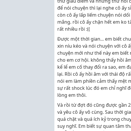
thứ giấu diếm và những thứ nói d
để nói chuyện thì lại nghe cô ấy s
còn cô ấy lấp liếm chuyện nói dối 
mắng. rồi cô ấy chặn hết em ko t
rất nhiều rồi :((
Được một thời gian... em biết chu
xin níu kéo và nói chuyện với cô
chuyện mới như thế này em biết 
cho em cơ hội. không thấy hồi âm
kể lể em cố thay đổi ra sao, em 
lại. Rồi cô ấy hồi âm với thái độ
nói em làm phiền cảm thấy mệt m
sự rất shock lúc đó em chỉ nghĩ đ
lòng em thôi.
Và rồi từ đợt đó cũng được gần 2 
và yêu cô ấy vô cùng. Sau thời g
quá chặt và quá ích kỷ trong ch
suy nghĩ. Em biết sự quan tâm th