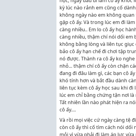
học, ngày đầu đi làm cô ấy khóc 
kỳ lúc nào rảnh em cũng cố dành 
không ngày nào em không quan 
gặp cô ấy. Và trong lúc em đi làm
càng nhiều.. Em lo cô ấy học hàn
càng nhiều, thậm chí nói dối em 
không bằng lòng và liên tục giục 
bảo cô ấy hạn chế đi chơi tập tr
nó được. Thành ra cô ấy ko nghe 
nhỏ... thậm chí cô ấy còn chặn c
đang đi đâu làm gì, các bạn cô ấ
khó tính hơn và bắt đầu dành càng
liên tục kèm cô ấy học sau khi đi 
lúc em chỉ bằng chứng tận nơi là n
Tất nhiên lần nào phát hiện ra nó
cô ấy....
Và rồi mọi việc cứ ngày càng tệ đi
còn cô ấy thì cố tìm cách nói dối
mỏi vì vừa phải đi làm áp lực vừa