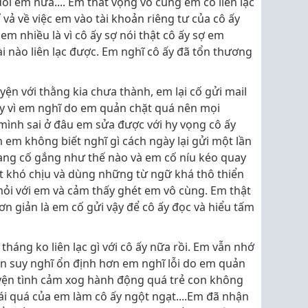
ối em nữa.... Em thất vọng vô cùng em cố liên lạc
ỉ vả về việc em vào tài khoản riêng tư của cô ấy
em nhiều là vì cô ấy sợ nói thật cô ấy sợ em
ài nào liên lạc được. Em nghĩ cô ấy đã tổn thương
yện với thằng kia chưa thành, em lại cố gửi mail
 ấy vì em nghĩ do em quản chặt quá nên mọi
mình sai ở đâu em sửa được với hy vọng cô ấy
 em không biết nghĩ gì cách ngày lại gửi một lần
đang cố gắng như thế nào và em cố níu kéo quay
 rất khó chịu và dùng những từ ngữ khá thô thiển
ỏi với em và cảm thấy ghét em vô cùng. Em thật
ơn giản là em cố gửi vậy để cô ấy đọc và hiểu tấm
tháng ko liên lạc gì với cô ấy nữa rồi. Em vẫn nhớ
ian suy nghĩ ổn định hơn em nghĩ lỗi do em quản
uyện tình cảm xog hành động quá trẻ con không
ái quá của em làm cô ấy ngột ngạt....Em đã nhận