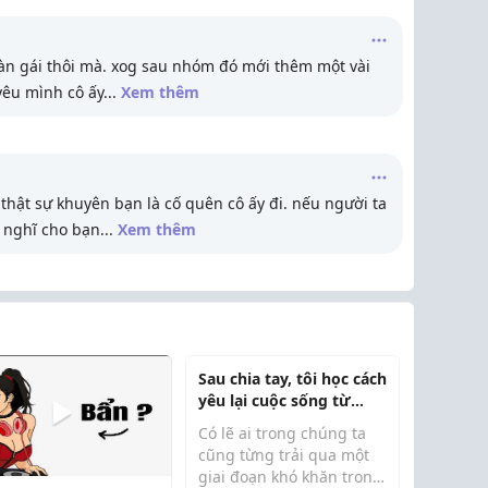
toàn gái thôi mà. xog sau nhóm đó mới thêm một vài
 yêu mình cô ấy
...
Xem thêm
 thật sự khuyên bạn là cố quên cô ấy đi. nếu người ta
y nghĩ cho bạn
...
Xem thêm
Sau chia tay, tôi học cách
yêu lại cuộc sống từ
những điều giản dị nhất
Có lẽ ai trong chúng ta
cũng từng trải qua một
giai đoạn khó khăn trong