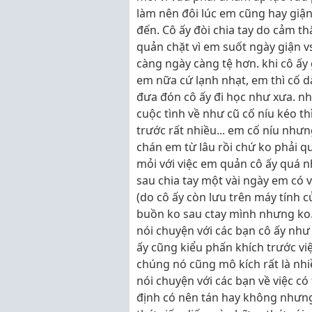
làm nên đôi lúc em cũng hay giận 
đến. Cô ấy đòi chia tay do cảm th
quản chặt vì em suốt ngày giận v
càng ngày càng tệ hơn. khi cô ấy
em nữa cứ lạnh nhạt, em thì cố d
đưa đón cô ấy đi học như xưa. nh
cuộc tình về như cũ cố níu kéo thì
trước rất nhiều... em cố níu nhưng
chán em từ lâu rồi chứ ko phải qu
mỏi với việc em quản cô ấy quá 
sau chia tay một vài ngày em có v
(do cô ấy còn lưu trên máy tính c
buồn ko sau ctay mình nhưng ko. T
nói chuyện với các bạn cô ấy như
ấy cũng kiểu phấn khích trước vi
chúng nó cũng mô kích rất là nhi
nói chuyện với các bạn về việc 
định có nên tán hay không nhưng 