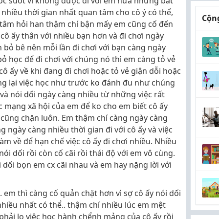
lóc suốt vì không được đi với em nữa nhưng bất
nhiều thời gian nhất quan tâm cho cô ý có thể,
Cộng
tâm hỏi han thậm chí bận mấy em cũng cố đến
 cô ấy thân với nhiều bạn hơn và đi chơi ngày
h bỏ bê nên mỗi lần đi chơi với bạn càng ngày
bỏ học để đi chơi với chúng nó thì em càng tỏ vẻ
cô ấy về khi đang đi chơi hoặc tỏ vẻ giận dỗi hoặc
ung lại việc học như trước ko đánh đu như chúng
và nói dối ngày càng nhiều từ những việc rất
ác mạng xã hội của em để ko cho em biết cô ấy
y cũng chặn luôn. Em thậm chí càng ngày càng
 ngày càng nhiều thời gian đi với cô ấy và việc
làm về để hạn chế việc cô ấy đi chơi nhiều. Nhiều
ói dối rồi còn cố cãi rồi thái độ với em vô cùng.
i dối bọn em cx cãi nhau và em hay nặng lời với
. em thì càng cố quản chặt hơn vì sợ cô ấy nói dối
 nhiều nhất có thể.. thậm chí nhiều lúc em mệt
 phải lo việc học hành chểnh mảng của cô ấy rồi