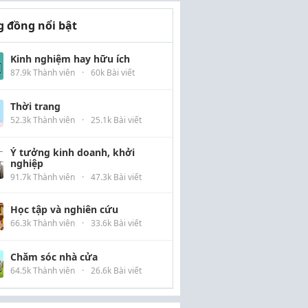
 đồng nổi bật
Kinh nghiệm hay hữu ích
87.9k Thành viên
·
60k Bài viết
Thời trang
52.3k Thành viên
·
25.1k Bài viết
Ý tưởng kinh doanh, khởi
nghiệp
91.7k Thành viên
·
47.3k Bài viết
Học tập và nghiên cứu
66.3k Thành viên
·
33.6k Bài viết
Chăm sóc nhà cửa
64.5k Thành viên
·
26.6k Bài viết