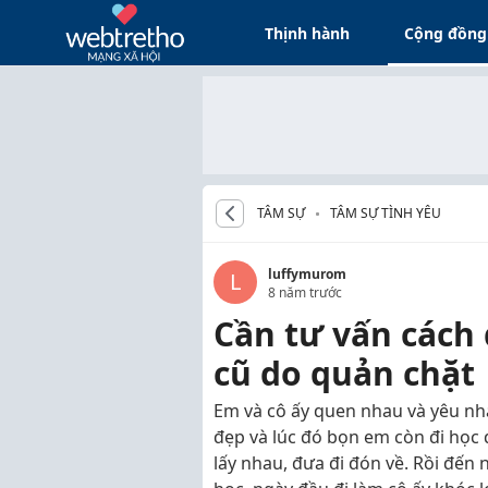
Thịnh hành
Cộng đồng
TÂM SỰ
TÂM SỰ TÌNH YÊU
luffymurom
L
8 năm trước
Cần tư vấn cách 
cũ do quản chặt
Em và cô ấy quen nhau và yêu nha
đẹp và lúc đó bọn em còn đi họ
lấy nhau, đưa đi đón về. Rồi đến 