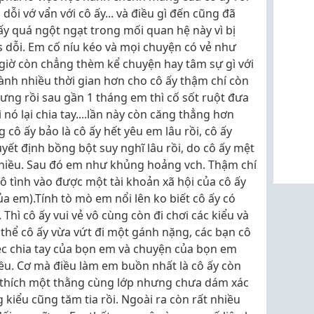
dỗi vớ vẩn với cô ấy... và điều gì đến cũng đã
ấy quá ngột ngạt trong mối quan hệ này vì bị
s dỗi. Em cố níu kéo và mọi chuyện có vẻ như
 giờ còn chẳng thèm kể chuyện hay tâm sự gì với
ành nhiều thời gian hơn cho cô ấy thậm chí còn
ưng rồi sau gần 1 tháng em thì cố sốt ruột đưa
 nó lại chia tay....lần này còn căng thẳng hơn
 cô ấy bảo là cô ấy hết yêu em lâu rồi, cô ấy
yết định bồng bột suy nghĩ lâu rồi, do cô ấy mệt
nhiều. Sau đó em như khủng hoảng vch. Thậm chí
ô tình vào được một tài khoản xã hội của cô ấy
ủa em).Tính tò mò em nổi lên ko biết cô ấy có
hì cô ấy vui vẻ vô cùng còn đi chơi các kiểu và
 thể cô ấy vừa vứt đi một gánh nặng, các bạn cô
ệc chia tay của bọn em và chuyện của bọn em
ều. Cơ mà điều làm em buồn nhất là cô ấy còn
có thích một thằng cùng lớp nhưng chưa dám xác
kiểu cũng tăm tia rồi. Ngoài ra còn rất nhiều