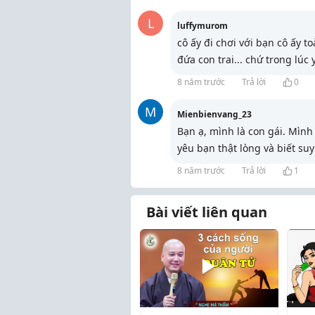
L
luffymurom
cô ấy đi chơi với bạn cô ấy 
đứa con trai... chứ trong lúc
8 năm trước
Trả lời
0
M
Mienbienvang_23
Bạn ạ, mình là con gái. Mình
yêu bạn thật lòng và biết su
8 năm trước
Trả lời
1
Bài viết liên quan