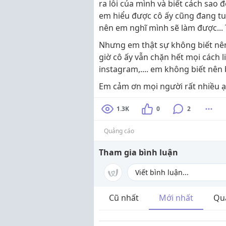
ra lỗi của mình và biết cách sao 
em hiểu được cô ấy cũng đang tuổ
nên em nghĩ mình sẽ làm được... 
Nhưng em thật sự không biết nên b
giờ cô ấy vẫn chặn hết mọi cách l
instagram,.... em không biết nên
Em cảm ơn mọi người rất nhiều ạ!
1.3K
0
2
Quảng cáo
Tham gia bình luận
Cũ nhất
Mới nhất
Qu