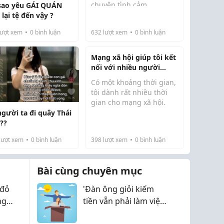
chuyện tình cảm.
 sao yêu GÁI QUÁN
Tôi cũng vậy.
lại tệ đến vậy ?
Sau nhiều năm gắn bó,
ượt xem
0
bình luận
632
lượt xem
0
bình luận
mối quan hệ mà tôi từng
nghĩ sẽ đi đến một cái
Mạng xã hội giúp tôi kết
kết đẹp lại dừng lại theo
nối với nhiều người
cách...
hơn, nhưng cũng khiến
Có một khoảng thời gian,
tôi học cách sống chậm
tôi dành rất nhiều thời
lại
gian cho mạng xã hội.
người ta đi quây Thái
Buổi sáng thức dậy, việc
 ??
đầu tiên tôi làm là kiểm
tra điện thoại. Trong giờ
lượt xem
0
bình luận
398
lượt xem
0
bình luận
nghỉ trưa, tôi lướt các
nền tảng mạng xã hội để
Bài cùng chuyên mục
cập nh...
 đỏ
'Đàn ông giỏi kiếm
ng
tiền vẫn phải làm việc
 đổi
nhà'