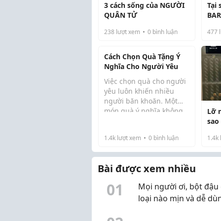
3 cách sống của NGƯỜI
Tại
QUÂN TỬ
BAR 
238
lượt xem
0
bình luận
477
l
Cách Chọn Quà Tặng Ý
Nghĩa Cho Người Yêu
Việc chọn quà cho người
yêu luôn khiến nhiều
người băn khoăn. Một
món quà ý nghĩa không
Lỡ 
Trong số các lựa ch...
nhất thiết phải có giá trị
sao
cao mà quan trọng là
1.4k
lượt xem
0
bình luận
1.4k
phù hợp với sở thích và
thể hiện sự quan tâm.
Bài được xem nhiều
0
1
Mọi người ơi, bột đậu
loại nào mịn và dễ dù
vậy? Mình đang muốn