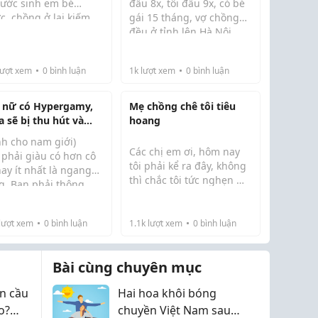
nước sinh em bé
đầu 8x, tôi đầu 9x, có bé
c, chồng ở lại kiếm
gái 15 tháng, vợ chồng
h tế đợi em ổn định
đều ở tỉnh lên Hà Nội,
Chồng tôi làm online tại
cũng về. Trước khi
đang ở nhờ nhà người
nhà, thu nhập trung bình
, bà nội hứa sẽ ở nhà
thân.
tháng bốn, năm triệu
ượt xem
0
bình luận
1k
lượt xem
0
bình luận
m cháu (bà buôn bán
đồng. Số...
ợ). Chẳng m...
 nữ có Hypergamy,
Mẹ chồng chê tôi tiêu
a sẽ bị thu hút và
hoang
 thấy xứng đáng với
nh cho nam giới)
ng người đàn ông
Các chị em ơi, hôm nay
 phải giàu có hơn cô
 trội.
tôi phải kể ra đây, không
hay ít nhất là ngang
thì chắc tôi tức nghẹn mà
g. Bạn phải thông
chết mất.
 hơn cô ta, hay ít
Mọi chuyện bắt đầu từ ba
t ngang bằng. Ngoại
tháng trước.
lượt xem
0
bình luận
1.1k
lượt xem
0
bình luận
h bạn phải thu hút
cô ta hoặc ít nhất
Căn nhà mới 232m² của
g bằng. Trong 3 ...
vợ chồng tôi vốn do hai
Bài cùng chuyên mục
đứa tự tay lo liệu. Tôi thì
nhiều...
n cầu
Hai hoa khôi bóng
o?
chuyền Việt Nam sau