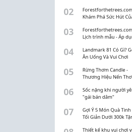
Cách phân biệt chi tiết
0
2
Forestforthetrees.com
Khám Phá Sức Hút Củ
Dịch Vụ Chụp Ảnh Cướ
0
3
Forestforthetrees.com
Nẵng
Lịch trình mẫu - Áp d
cho khu vực nội thàn
0
4
Landmark 81 Có Gì? G
Nẵng
Ăn Uống Và Vui Chơi
0
5
Rừng Thơm Candle -
Thương Hiệu Nến Th
Tinh Dầu & Set Quà Ti
0
6
Sốc nặng khi người yê
"gái bán dâm"
0
7
Gợi Ý 5 Món Quà Tinh 
Tối Giản Dưới 300k Tặ
Đồng Nghiệp Dịp Sinh
0
8
Thiết kế khu vui chơi 