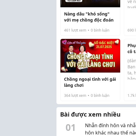
về 
trướ
kin
Nàng dâu "khó sống"
rồi 
với mẹ chồng độc đoán
sinh
461
lượt xem
0
bình luận
690
l
chă
ở ch
Phụ
cô t
cảm
(dà
nhữ
Bạn
vượt
ta, 
bằn
Chồng ngoại tình với gái
minh
làng chơi
nhấ
364
lượt xem
0
bình luận
1.7k
hìn
hơn 
ngan
Bài được xem nhiều
0
1
Nhẫn đính hôn và nhẫ
hôn khác nhau thế nà