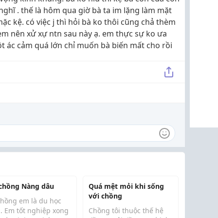
 nghĩ . thế là hôm qua giờ bà ta im lặng làm mặt
mặc kệ. có việc j thì hỏi bà ko thôi cũng chả thèm
em nên xử xự ntn sau này ạ. em thực sự ko ưa
t ác cảm quá lớn chỉ muốn bà biến mất cho rồi
chồng Nàng dâu
Quá mệt mỏi khi sống
với chồng
chồng em là du học
h. Em tốt nghiệp xong
Chồng tôi thuộc thế hệ