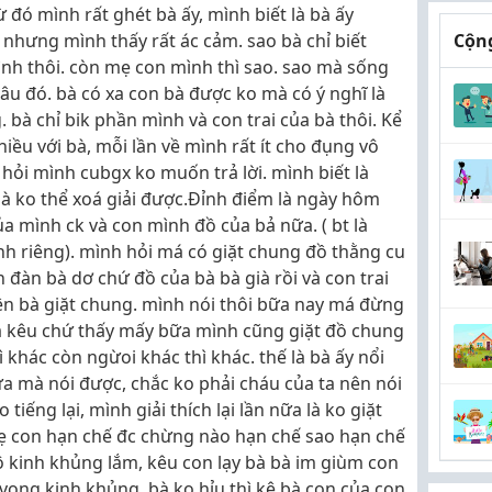
ừ đó mình rất ghét bà ấy, mình biết là bà ấy
nhưng mình thấy rất ác cảm. sao bà chỉ biết
Cộng
ình thôi. còn mẹ con mình thì sao. sao mà sống
u đó. bà có xa con bà được ko mà có ý nghĩ là
. bà chỉ bik phần mình và con trai của bà thôi. Kể
iều với bà, mỗi lần về mình rất ít cho đụng vô
hỏi mình cubgx ko muốn trả lời. mình biết là
 ko thể xoá giải được.Đỉnh điểm là ngày hôm
ủa mình ck và con mình đồ của bả nữa. ( bt là
h riêng). mình hỏi má có giặt chung đồ thằng cu
 đàn bà dơ chứ đồ của bà bà già rồi và con trai
ên bà giặt chung. mình nói thôi bữa nay má đừng
bả kêu chứ thấy mấy bữa mình cũng giặt đồ chung
khác còn ngừoi khác thì khác. thế là bà ấy nổi
ứa mà nói được, chắc ko phải cháu của ta nên nói
tiếng lại, mình giải thích lại lần nữa là ko giặt
mẹ con hạn chế đc chừng nào hạn chế sao hạn chế
ộ kinh khủng lắm, kêu con lạy bà bà im giùm con
 vọng kinh khủng. bà ko hỉu thì kệ bà con của con