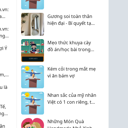
khi cưới chồng thiếu
.vn:
gia
a
Gương soi toàn thân
i Đà
hiện đại - Bí quyết tạo
.vn:
nên góc sống sang
ụng
trọng ngay trong ngôi
h Đà
Mẹo thức khuya cày
nhà của bạn
ợi Ý
đồ án/học bài trong
phòng KTX mà không
bị bạn cùng phòng
Kém cỏi trong mắt mẹ
cằn nhằn!
ơm,
vì ăn bám vợ
nh Tế
u là
Nhan sắc của mỹ nhân
Việt có 1 con riêng, tái
Tế,
hôn với đại gia, 40 tuổi
ng
được cưng chiều, làm
 Nhật
Những Món Quà
bà chủ spa
vận