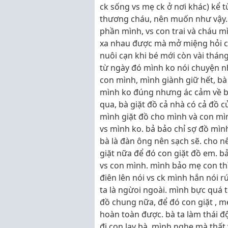
ck sống vs mẹ ck ở nơi khác) kể t
thương cháu, nên muốn như vậy. 
phần mình, vs con trai và cháu m
xa nhau được mà mở miệng hỏi câ
nuôi cạn khi bé mới còn vài tháng
từ ngày đó mình ko nói chuyện nh
con mình, mình giành giữ hết, bà 
mình ko đúng nhưng ác cảm về bà
qua, bà giặt đồ cả nhà có cả đồ c
mình giặt đồ cho mình và con mìn
vs mình ko. bả bảo chỉ sợ đồ mình
bà là đàn ông nên sạch sẽ. cho n
giặt nữa để đó con giặt đồ em. 
vs con mình. mình bảo mẹ con thì 
điên lên nói vs ck mình hắn nói r
ta là ngừoi ngoài. mình bực quá to 
đồ chung nữa, để đó con giặt , 
hoàn toàn được. bà ta làm thái đ
đi con lạy bà. mình nghe mà thất