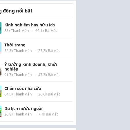
 đồng nổi bật
Kinh nghiệm hay hữu ích
88k Thành viên
·
60.1k Bài viết
Thời trang
52.3k Thành viên
·
25.2k Bài viết
Ý tưởng kinh doanh, khởi
nghiệp
91.7k Thành viên
·
47.3k Bài viết
Chăm sóc nhà cửa
64.5k Thành viên
·
26.6k Bài viết
Du lịch nước ngoài
26.8k Thành viên
·
7.7k Bài viết