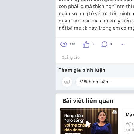
con phải lo má thích nghĩ ntn thì
ngầu ko nói j tỏ vẻ tức tối. mình 
quan tâm. các mẹ cho em ý kiến 
nổi bà mẹ ck này. trong em có mộ
770
0
0
Quảng cáo
Tham gia bình luận
Bài viết liên quan
Mẹ 
Vợ 
sin