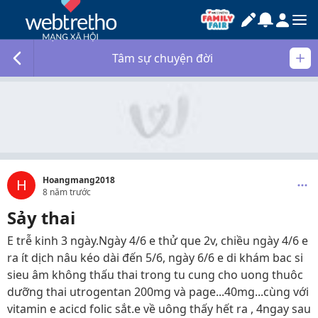
Tâm sự chuyện đời
Hoangmang2018
H
8 năm trước
Sảy thai
E trễ kinh 3 ngày.Ngày 4/6 e thử que 2v, chiều ngày 4/6 e
ra ít dịch nâu kéo dài đến 5/6, ngày 6/6 e di khám bac si
sieu âm không thấu thai trong tu cung cho uong thuôc
dưỡng thai utrogentan 200mg và page...40mg...cùng với
vitamin e acicd folic sắt.e về uông thấy hết ra , 4ngay sau