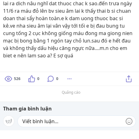
lai ra dich nâu nghĩ dat thuoc chac k sao.đến trưa ngày
11/6 ra máu đỏ lên bv sieu âm lai k thấy thai b si chuan
doan thai sẩy hoàn toàn.e k dam uong thuoc bac si
kê.ve nha sieu âm lại vân vậy tới tối e bị đau bung tu
cung tống 2 cục không giống máu đong ma giong nien
mạc bị bong bằng 1 ngón tay chỏ lun.sau đó e hết đau
và không thấy dấu hiệu căng ngực nữa....m.n cho em
biet e nên lam sao a? E sợ quá
526
0
0
Quảng cáo
Tham gia bình luận