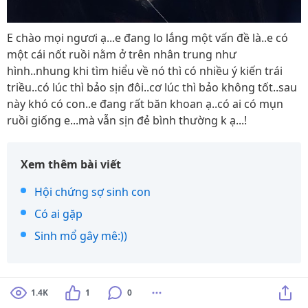
E chào mọi ngươi ạ...e đang lo lắng một vấn đề là..e có
một cái nốt ruồi nằm ở trên nhân trung như
hình..nhung khi tìm hiểu về nó thì có nhiều ý kiến trái
triều..có lúc thì bảo sịn đôi..cơ lúc thì bảo không tốt..sau
này khó có con..e đang rất băn khoan ạ..có ai có mụn
ruồi giống e...mà vẫn sịn đẻ bình thường k ạ...!
Xem thêm bài viết
Hội chứng sợ sinh con
Có ai gặp
Sinh mổ gây mê:))
1.4K
1
0