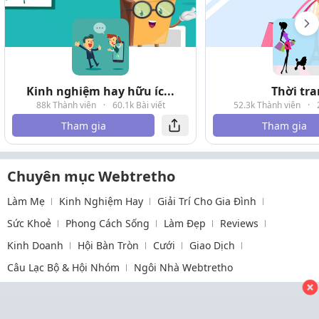
Kinh nghiệm hay hữu íc...
Thời tr
88k Thành viên
·
60.1k Bài viết
52.3k Thành viên
·
Tham gia
Tham gia
Chuyên mục Webtretho
Làm Mẹ
Kinh Nghiệm Hay
Giải Trí Cho Gia Đình
Sức Khoẻ
Phong Cách Sống
Làm Đẹp
Reviews
Kinh Doanh
Hội Bàn Tròn
Cưới
Giao Dịch
Câu Lạc Bộ & Hội Nhóm
Ngôi Nhà Webtretho