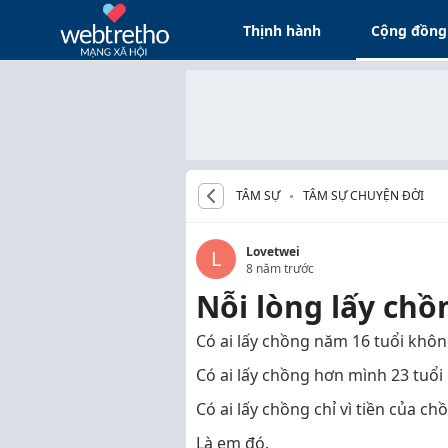
Thịnh hành
Cộng đồng
TÂM SỰ
TÂM SỰ CHUYỆN ĐỜI
Lovetwei
L
8 năm trước
Nỗi lòng lấy chồ
Có ai lấy chồng năm 16 tuổi khô
Có ai lấy chồng hơn mình 23 tuổ
Có ai lấy chồng chỉ vì tiền của c
Là em đó.