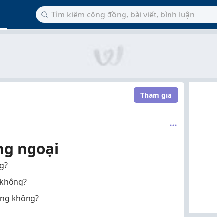
Tham gia
ng ngoại
ng?
i không?
hồng không?