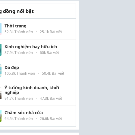
 đồng nổi bật
Thời trang
52.3k Thành viên
·
25.1k Bài viết
Kinh nghiệm hay hữu ích
87.9k Thành viên
·
60k Bài viết
Da đẹp
105.8k Thành viên
·
50.4k Bài viết
Ý tưởng kinh doanh, khởi
nghiệp
91.7k Thành viên
·
47.3k Bài viết
Chăm sóc nhà cửa
64.5k Thành viên
·
26.6k Bài viết