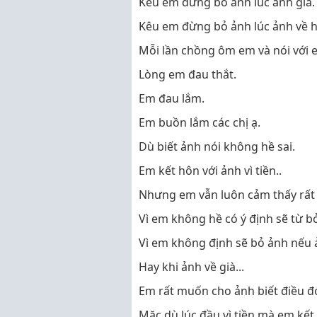
Kêu em đừng bỏ ảnh lúc ảnh già.
Kêu em đừng bỏ ảnh lúc ảnh về 
Mỗi lần chồng ôm em và nói với 
Lòng em đau thắt.
Em đau lắm.
Em buồn lắm các chị ạ.
Dù biết ảnh nói không hề sai.
Em kết hôn với ảnh vì tiền..
Nhưng em vẫn luôn cảm thấy rất
Vì em không hề có ý định sẽ từ 
Vì em không định sẽ bỏ ảnh nếu 
Hay khi ảnh về già...
Em rất muốn cho ảnh biết điều đ
Mặc dù lúc đầu vì tiền mà em kết