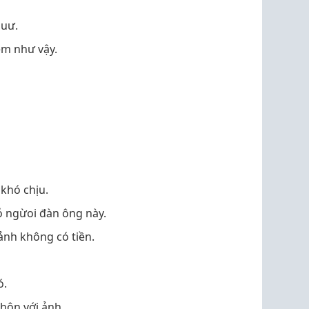
huư.
em như vậy.
 khó chịu.
bỏ ngừoi đàn ông này.
ảnh không có tiền.
ó.
 hôn với ảnh.