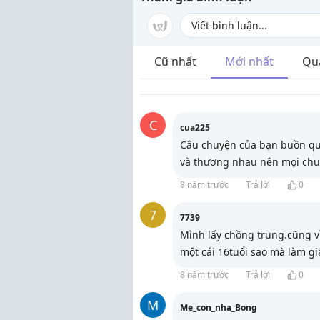
Cũ nhất
Mới nhất
Qu
C
cua225
Câu chuyện của bạn buồn qu
và thương nhau nên mọi chuyệ
8 năm trước
Trả lời
0
7
7739
Mình lấy chồng trung.cũng vì
một cái 16tuổi sao mà làm giấ
8 năm trước
Trả lời
0
M
Me_con_nha_Bong