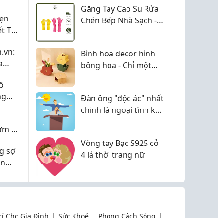
Găng Tay Cao Su Rửa
Hẹn
Chén Bếp Nhà Sạch -
ết Tạo
Mẹo Nhỏ Giúp Bảo Vệ
Xúc
Đôi Tay Khi Làm Việc
.vn:
Bình hoa decor hình
Nhà
a
bông hoa - Chỉ một
i Đà
món đồ nhỏ cũng đủ
ồ
làm bừng sáng không
ng
Đàn ông "độc ác" nhất
gian sống
 cùng
chính là ngoại tình khi
vợ mang thai, dành 1
ơm Là
phút đọc để không bị
Vòng tay Bạc S925 cỏ
chồng "lừa dối"
g sợ
4 lá thời trang nữ
àn
ực tế
Trí Cho Gia Đình
Sức Khoẻ
Phong Cách Sống