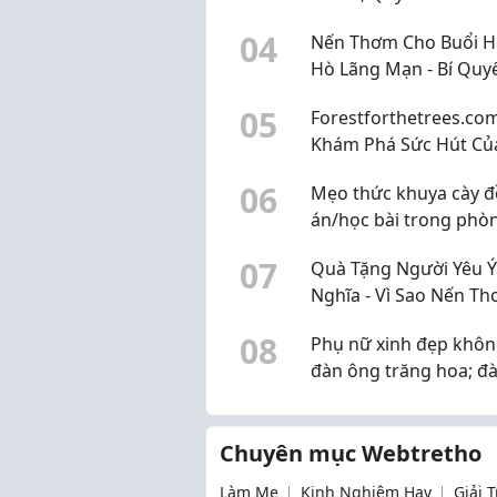
Điều Cần Lưu Ý
0
4
Nến Thơm Cho Buổi 
Hò Lãng Mạn - Bí Quy
Không Gian Đầy Cảm 
0
5
Forestforthetrees.com
Khám Phá Sức Hút Củ
Dịch Vụ Chụp Ảnh Cướ
0
6
Mẹo thức khuya cày đ
Nẵng
án/học bài trong phò
KTX mà không bị bạn
0
7
Quà Tặng Người Yêu Ý
phòng cằn nhằn!
Nghĩa - Vì Sao Nến Th
Lựa Chọn Tinh Tế?
0
8
Phụ nữ xinh đẹp khôn
đàn ông trăng hoa; đ
ông có năng lực cũng
chẳng ngại phụ nữ th
Chuyên mục Webtretho
Làm Mẹ
Kinh Nghiệm Hay
Giải 