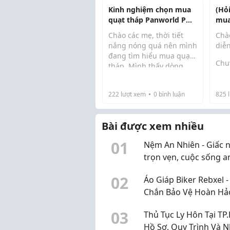
mat
Kinh nghiệm chọn mua
(Hỏ
cứ 
quạt tháp Panworld PW-
mua
hoặc
059H cho phòng ngủ
chư
Chào các mẹ, thời tiết
Chà
rev
nắng nóng quá nên mình
diễ
lượ
đang tìm hiểu mua quạt
Chu
tháp. Mình thấy dòng
Fac
quạt tháp Panworld có
thấ
góc quay xoay 360 độ và
rộ 
222
lượt xem
0
bình luận
825
l
tạo ion âm lọc không khí
quá 
khá tốt. Các mẹ có thể
túi
tham khảo thêm t...
Bài được xem nhiều
vừa 
0
1
Nệm An Nhiên - Giấc 
trọn vẹn, cuộc sống a
0
2
Áo Giáp Biker Rebxel -
Chắn Bảo Vệ Hoàn Hả
Mọi Hành Trình
0
3
Thủ Tục Ly Hôn Tại TP
Hồ Sơ, Quy Trình Và 