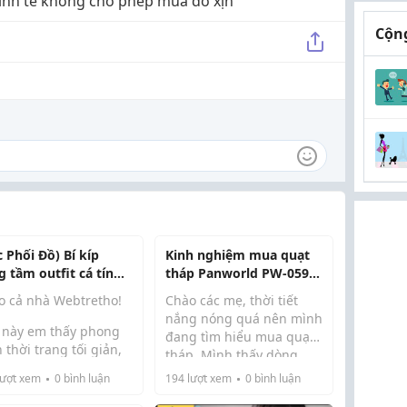
kinh tế không cho phép mua đồ xịn
Cộng
 Phối Đồ) Bí kíp
Kinh nghiệm mua quạt
g tầm outfit cá tính
tháp Panworld PW-059H
 hội chị em với em
cho gia đình
o cả nhà Webtretho!
Chào các mẹ, thời tiết
 đeo nhà Emily Bag
nắng nóng quá nên mình
 này em thấy phong
đang tìm hiểu mua quạt
 thời trang tối giản,
tháp. Mình thấy dòng
g động đang lên ngôi
quạt tháp Panworld có
ượt xem
0
bình luận
194
lượt xem
0
bình luận
 phải. Bản thân em
góc quay xoay 360 độ và
g là một đứa lười mix-