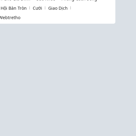
Hội Bàn Tròn
Cưới
Giao Dịch
Webtretho
Liên k
Làm Đẹp
Cưới