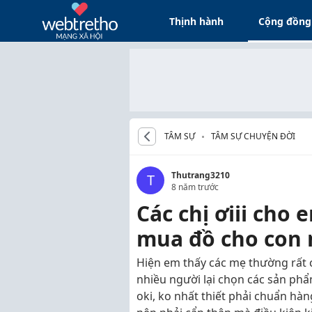
Thịnh hành
Cộng đồng
TÂM SỰ
TÂM SỰ CHUYỆN ĐỜI
Thutrang3210
T
8 năm trước
Các chị ơiii cho
mua đồ cho con n
Hiện em thấy các mẹ thường rất
nhiều người lại chọn các sản phẩ
oki, ko nhất thiết phải chuẩn hà