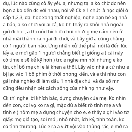
dụ, lúc nào cũng cô ấy yêu a, nhưng tại a ko chờ dc nên
bọn a ko đến dc với nhau, nói về Ck e 1 chút là học giỏi ở
cấp 1,2,3, đại học xong thất nghiệp, nghe bạn bè xq nhà
a bảo, a ko chơi với ai cả, ko bh thấy ra khỏi nhà ngoài
giờ đi học, a thì nói thích đi chơi nhưng mẹ cấm nên ở
nhà mãi thành ra ngại đi chơi, và bây giờ a cũng chẳng
có 1 người bạn nào. Ứng nhân xử thế phải nói là đến lúc
lấy a, e mới gặp 1 người chẳng biết gì giống a ( cái này
có time e sẽ kể kỹ hơn ) trc e nghe mn nói nhưng e ko
tin, chỉ bố mẹ chị e là khen a thôi. Lấy vào nhà a cứ như e
bị lạc vào 1 bộ phim ở thời phong kiến, và e thì như con
gái nhà nghèo đi làm dâu 1 nhà địa chủ, và đa số mn
cũng đều nhận xét cách sống của nhà họ như vậy.
Ck thì nghe lời khích bác, dựng chuyện của mẹ. Ko nhìn
đến con, coi vợ ko ra gì, mặc dù a biết rõ tính mẹ a và
tính e ( hôm mẹ a dựng chuyện cho e, e thấy a ghi vào tờ
giấy: mẹ giả tạo, soi mói, nhỏ nhặt, ích kỷ, tính toán, ko
có tình thương. Lúc e ra a vứt vội vào thùng rác, e mở ra