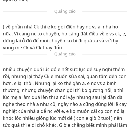
Quảng cáo
( về phần nhà Ck thì e ko gọi điện hay nc vs ai nhà họ
nữa. Vì càng nc to chuyện, họ càng đặt điều về e vs ck, e,
dừng lại ở đó để mọi chuyện ko bị đi quá xa và với hy
vọng mẹ Ck và Ck thay đổi)
Quảng cáo
nhiều chuyện quá lúc đó e hết sức lực để suy nghĩ thêm
rồi, nhưng lại thấy Ck e muốn sửa sai, quan tâm đến con
hơn, e lại thôi. Nhưng lại ko thể gần a, e nc vs a bình
thường, nhưng chuyện chăn gối thì ko gượng nổi, a thì
lúc mẹ a làm quá lên thì a nói vậy nhưng sau lại dần dà
nghe theo nhà a như cũ, ngày nào a cũng dùng lời lẽ cay
nghiệt của nhà a để nc với e, e ko muốn cãi cọ con nó lại
khóc lóc nhiều giống lúc mới đẻ ( con e giờ 2 tuoi ) nên
tức quá thì e đi chỗ khác. Giờ e chẳng biết mình phải làm