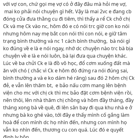
với vợ con, chứ gọi mẹ vợ có ở đây đâu mà hỏi mẹ vợ,
mai ko phải nói chuyện gì hết. Vậy là mai 2vc e đang cb
đóng cửa đưa thằng cu đi tiêm, thì thấy a rể Ck chở chị
Ck và mẹ Ck vào nc, hôm đó e có nói trc giờ con ko nói
nhưng hôm nay mẹ bắt con nói thì con nói, e giữ tâm
trạng bình thường và nc 1 cách bình thường, bà nói gì
ko đúng về e là e nói ngay, nhớ dc chuyện nào trc bà bịa
chuyện về e là e nói luôn, bà lại đưa qua chuyện khác.
Lúc về ba chửi Ck e là đồ vô học, đổ cơm xuống đất mà
ăn với chó ( chắc vì Ck e hôm đó đứng ra nói đúng sai,
bình thường a và e ko dám hé răng) sau đó 2 hôm chị Ck
đẻ, e vẫn lên thăm bt, e bảo nấu cơm mang lên bệnh
viện cho mc với chị ck thì mc bảo đặt cơm bệnh viện rồi,
nên thôi, lên nhà thăm chị chồng và hôm đầy tháng, đầy
tháng xong bà về quê, đi lên sân bay đi qua khu nhà e ở
nhưng bà ko ghé vào, tới đây e thấy mình cố gắng làm
hoà để con mình dc họ nhìn đến, nhưng con mình họ
vẫn ko nhìn đến, thương cu con quá. Lúc đó e quyết
định ly hôn,