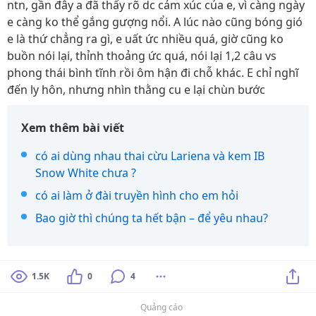
ntn, gần đây a đã thấy rõ dc cảm xúc của e, vì càng ngày
e càng ko thể gắng gượng nổi. A lúc nào cũng bóng gió
e là thứ chẳng ra gì, e uất ức nhiều quá, giờ cũng ko
buồn nói lại, thỉnh thoảng ức quá, nói lại 1,2 câu vs
phong thái bình tĩnh rồi ôm hận đi chỗ khác. E chỉ nghĩ
đến ly hôn, nhưng nhìn thằng cu e lại chùn bước
Xem thêm bài viết
có ai dùng nhau thai cừu Lariena và kem IB
Snow White chưa ?
có ai làm ở đài truyền hình cho em hỏi
Bao giờ thì chúng ta hết bận – để yêu nhau?
1.5K
0
4
Quảng cáo