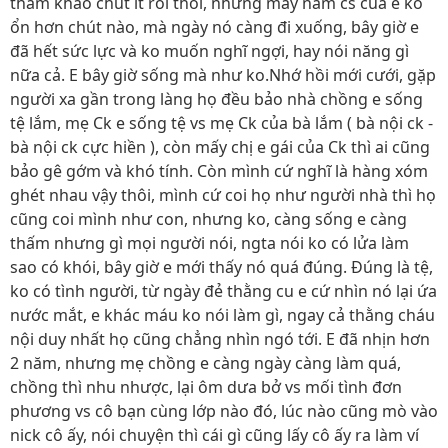
tham khảo chút ít rồi thôi, nhưng mấy năm cs của e ko
ổn hơn chút nào, mà ngày nó càng đi xuống, bây giờ e
đã hết sức lực và ko muốn nghĩ ngợi, hay nói năng gì
nữa cả. E bây giờ sống mà như ko.Nhớ hồi mới cưới, gặp
người xa gần trong làng họ đều bảo nhà chồng e sống
tệ lắm, mẹ Ck e sống tệ vs mẹ Ck của bà lắm ( bà nội ck -
bà nội ck cực hiền ), còn mấy chị e gái của Ck thì ai cũng
bảo gê gớm và khó tính. Còn mình cứ nghĩ là hàng xóm
ghét nhau vậy thôi, mình cứ coi họ như người nhà thì họ
cũng coi mình như con, nhưng ko, càng sống e càng
thấm nhưng gì mọi người nói, ngta nói ko có lửa làm
sao có khói, bây giờ e mới thấy nó quá đúng. Đúng là tệ,
ko có tình người, từ ngày đẻ thằng cu e cứ nhìn nó lại ứa
nước mắt, e khác máu ko nói làm gì, ngay cả thằng cháu
nội duy nhất họ cũng chẳng nhìn ngó tới. E đã nhịn hơn
2 năm, nhưng mẹ chồng e càng ngày càng làm quá,
chồng thì nhu nhược, lại ôm dưa bở vs mối tình đơn
phương vs cô bạn cùng lớp nào đó, lúc nào cũng mò vào
nick cô ấy, nói chuyện thì cái gì cũng lấy cô ấy ra làm ví