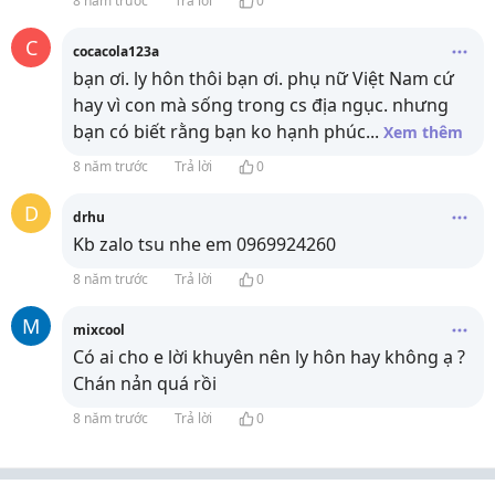
8 năm trước
Trả lời
0
C
cocacola123a
bạn ơi. ly hôn thôi bạn ơi. phụ nữ Việt Nam cứ
hay vì con mà sống trong cs địa ngục. nhưng
bạn có biết rằng bạn ko hạnh phúc
...
Xem thêm
8 năm trước
Trả lời
0
D
drhu
Kb zalo tsu nhe em 0969924260
8 năm trước
Trả lời
0
M
mixcool
Có ai cho e lời khuyên nên ly hôn hay không ạ ?
Chán nản quá rồi
8 năm trước
Trả lời
0