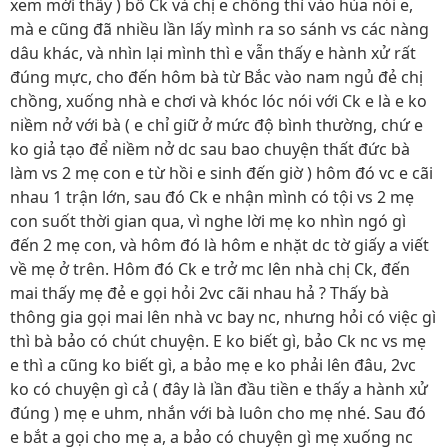
xem mới thấy ) bố Ck và chị e chồng thì vào hùa nói e,
mà e cũng đã nhiều lần lấy mình ra so sánh vs các nàng
dâu khác, và nhìn lại mình thì e vẫn thấy e hành xử rất
đúng mực, cho đến hôm bà từ Bắc vào nam ngủ đẻ chị
chồng, xuống nhà e chơi và khóc lóc nói với Ck e là e ko
niềm nở với bà ( e chỉ giữ ở mức độ bình thường, chứ e
ko giả tạo để niềm nở dc sau bao chuyện thất đức bà
làm vs 2 mẹ con e từ hồi e sinh đến giờ ) hôm đó vc e cãi
nhau 1 trận lớn, sau đó Ck e nhận mình có tội vs 2 mẹ
con suốt thời gian qua, vì nghe lời mẹ ko nhìn ngó gì
đến 2 mẹ con, và hôm đó là hôm e nhặt dc tờ giấy a viết
về mẹ ở trên. Hôm đó Ck e trở mc lên nhà chị Ck, đến
mai thấy mẹ đẻ e gọi hỏi 2vc cãi nhau hả ? Thấy bà
thông gia gọi mai lên nhà vc bay nc, nhưng hỏi có việc gì
thì bà bảo có chút chuyện. E ko biết gì, bảo Ck nc vs mẹ
e thì a cũng ko biết gì, a bảo mẹ e ko phải lên đâu, 2vc
ko có chuyện gì cả ( đây là lần đầu tiền e thấy a hành xử
đúng ) mẹ e uhm, nhắn với bà luôn cho mẹ nhé. Sau đó
e bắt a gọi cho mẹ a, a bảo có chuyện gì mẹ xuống nc