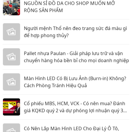
NGUỒN SỈ ĐỒ DA CHO SHOP MUỐN MỞ
RỘNG SẢN PHẨM
Người mệnh Thổ nên đeo trang sức đá màu gì
để hợp phong thủy?
Pallet nhựa Paulan - Giải pháp lưu trữ và vận
chuyển hàng hóa bền bỉ cho mọi doanh nghiệp
Màn Hình LED Có Bị Lưu Ảnh (Burn-in) Không?
Cách Phòng Tránh Hiệu Quả
Cổ phiếu MBS, HCM, VCK - Có nên mua? Đánh
giá KQKD quý 2 và dự phóng lợi nhuận quý 3
năm 2026
Có Nên Lắp Màn Hình LED Cho Đại Lý Ô Tô,