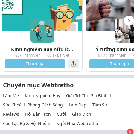
Kinh nghiệm hay hữu íc...
Ý tưởng kinh do
88k Thành viên
·
60.1k Bài viết
91.7k Thành viên
·
Tham gia
Tham gia
Chuyên mục Webtretho
Làm Mẹ
Kinh Nghiệm Hay
Giải Trí Cho Gia Đình
Sức Khoẻ
Phong Cách Sống
Làm Đẹp
Tâm Sự
Reviews
Hội Bàn Tròn
Cưới
Giao Dịch
Câu Lạc Bộ & Hội Nhóm
Ngôi Nhà Webtretho