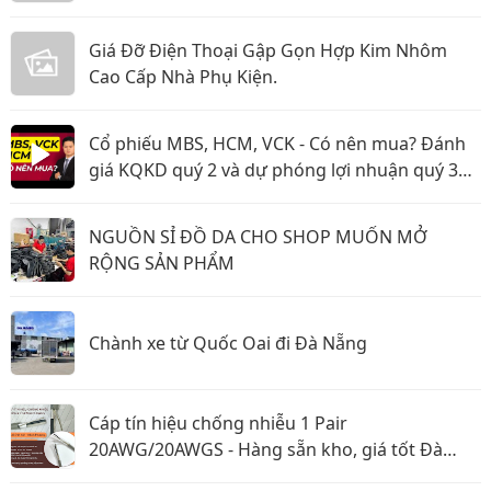
bạn mang theo trên từng bước chân vào năm
2026
Giá Đỡ Điện Thoại Gập Gọn Hợp Kim Nhôm
Cao Cấp Nhà Phụ Kiện.
Cổ phiếu MBS, HCM, VCK - Có nên mua? Đánh
giá KQKD quý 2 và dự phóng lợi nhuận quý 3
năm 2026
NGUỒN SỈ ĐỒ DA CHO SHOP MUỐN MỞ
RỘNG SẢN PHẨM
Chành xe từ Quốc Oai đi Đà Nẵng
Cáp tín hiệu chống nhiễu 1 Pair
20AWG/20AWGS - Hàng sẵn kho, giá tốt Đà
Nẵng, Huế