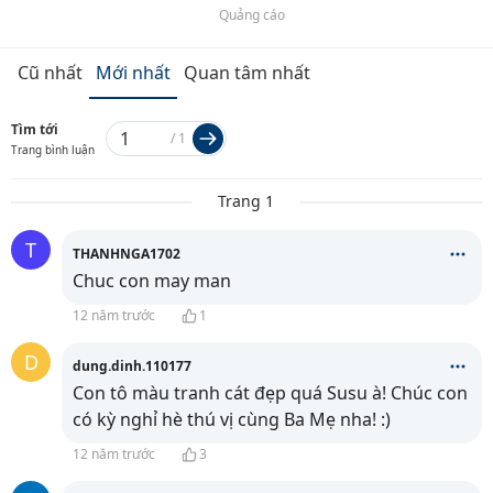
Quảng cáo
Cũ nhất
Mới nhất
Quan tâm nhất
Tìm tới
/
1
Trang bình luận
Trang 1
T
THANHNGA1702
Chuc con may man
12 năm trước
1
D
dung.dinh.110177
Con tô màu tranh cát đẹp quá Susu à! Chúc con
có kỳ nghỉ hè thú vị cùng Ba Mẹ nha! :)
12 năm trước
3