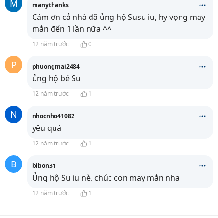
M
manythanks
Cám ơn cả nhà đã ủng hộ Susu iu, hy vọng may
mắn đến 1 lần nữa ^^
12 năm trước
0
P
phuongmai2484
ủng hộ bé Su
12 năm trước
1
N
nhocnho41082
yêu quá
12 năm trước
1
B
bibon31
Ủng hộ Su iu nè, chúc con may mắn nha
12 năm trước
1