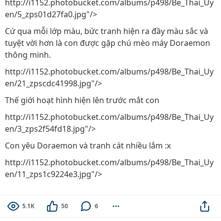
http://i1152.photobucket.com/albums/p498/Be_Thai_Uy
en/5_zps01d27fa0.jpg"/>
Cứ qua mỗi lớp màu, bức tranh hiện ra đầy màu sắc và
tuyệt vời hơn là con được gặp chú mèo máy Doraemon
thông minh.
http://i1152.photobucket.com/albums/p498/Be_Thai_Uy
en/21_zpscdc41998.jpg"/>
Thế giới hoạt hình hiện lên trước mắt con
http://i1152.photobucket.com/albums/p498/Be_Thai_Uy
en/3_zps2f54fd18.jpg"/>
Con yêu Doraemon và tranh cát nhiều lắm :x
http://i1152.photobucket.com/albums/p498/Be_Thai_Uy
en/11_zps1c9224e3.jpg"/>
5.1K
50
6