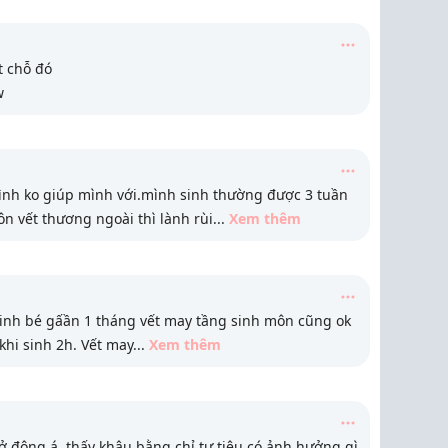
t chỗ đó
w
mình ko giúp mình với.mình sinh thường được 3 tuần
ôn vết thương ngoài thì lành rùi
...
Xem thêm
inh bé gấần 1 tháng vết may tầng sinh môn cũng ok
khi sinh 2h. Vết may
...
Xem thêm
 ở đông á, thấy khâu bằng chỉ tự tiêu có ảnh hưởng gì