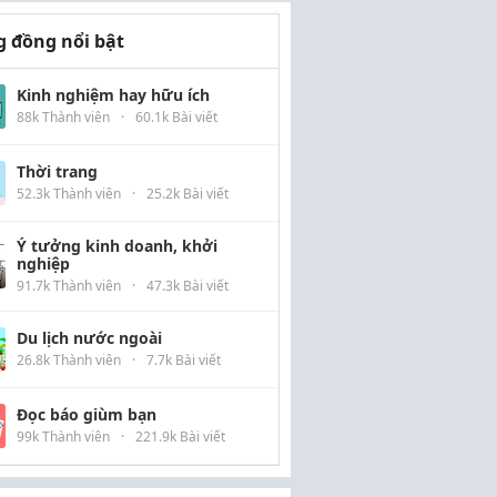
 đồng nổi bật
Kinh nghiệm hay hữu ích
88k Thành viên
·
60.1k Bài viết
Thời trang
52.3k Thành viên
·
25.2k Bài viết
Ý tưởng kinh doanh, khởi
nghiệp
91.7k Thành viên
·
47.3k Bài viết
Du lịch nước ngoài
26.8k Thành viên
·
7.7k Bài viết
Đọc báo giùm bạn
99k Thành viên
·
221.9k Bài viết