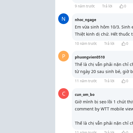
9 năm trước
Trả lời
0
N
nhoc_ngage
Em vừa sinh hôm 10/3. Sinh 
Thiệt kinh dị chứ. Hết thuốc t
10 năm trước
Trả lời
0
P
phuongvien0510
Thế là chị vẫn phải nặn chỉ 
từ ngày 20 sau sinh bé, giờ b
11 năm trước
Trả lời
0
C
cun_om_bo
Giờ mình bị sẹo lồi 1 chút thị
comment by WTT mobile vie
Thế là chị vẫn phải nặn chỉ 
11 năm trước
Trả lời
0