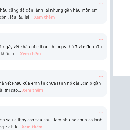
 khâu cũng đã dần lành lại nhưng gần hậu môn em
òn , lâu lâu lại
...
Xem thêm
 ngày vết khâu of e tháo chỉ ngày thứ 7 vì e đc khâu
 khâu bị
...
Xem thêm
mà vết khâu của em vẫn chưa lành nó dài 5cm ở gần
i thì sao
...
Xem thêm
. ma sau e thay con sau sau.. lam nhu no chua co lanh
g z ak. k
...
Xem thêm