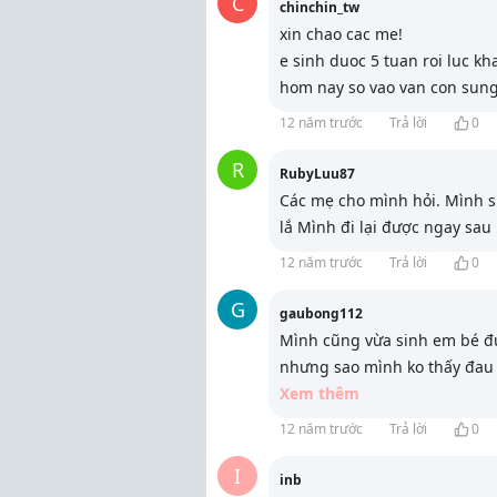
C
chinchin_tw
xin chao cac me!
e sinh duoc 5 tuan roi luc k
hom nay so vao van con sun
12 năm trước
Trả lời
0
R
RubyLuu87
Các mẹ cho mình hỏi. Mình s
lắ Mình đi lại được ngay sau
12 năm trước
Trả lời
0
G
gaubong112
Mình cũng vừa sinh em bé đư
nhưng sao mình ko thấy đau 
Xem thêm
12 năm trước
Trả lời
0
I
inb