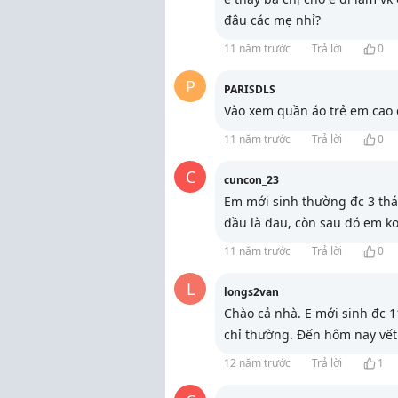
đâu các mẹ nhỉ?
11 năm trước
Trả lời
0
P
PARISDLS
Vào
xem quần áo trẻ em cao 
11 năm trước
Trả lời
0
C
cuncon_23
Em mới sinh thường đc 3 thá
đầu là đau, còn sau đó em k
11 năm trước
Trả lời
0
L
longs2van
Chào cả nhà. E mới sinh đc 11
chỉ thường. Đến hôm nay vết
12 năm trước
Trả lời
1