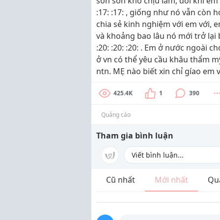
són són khó chịu lắm, đôi khi em
:17: :17: , giống như nó vẫn còn
chia sẻ kinh nghiệm với em với, e
và khoảng bao lâu nó mới trở lại 
:20: :20: :20: . Em ở nước ngoài 
ở vn có thể yêu cầu khâu thẩm 
ntn. MẸ nào biết xin chỉ gíao em 
425.4K
1
390
Quảng cáo
Tham gia bình luận
Cũ nhất
Mới nhất
Qu