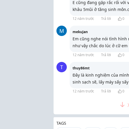
E cũng đang gặp rắc rối với 
khâu 5mũi ở tầng sinh môn.c
12 năm trước
Trả lời
0
M
mekuJan
Em cũng nghe nói tình hình 
như vậy chắc do lúc ở cữ em 
12 năm trước
Trả lời
0
T
thuy86mt
Đây là kinh nghiệm của mình,
sinh sạch sẽ, lấy máy sấy sấy
12 năm trước
Trả lời
0
TAGS