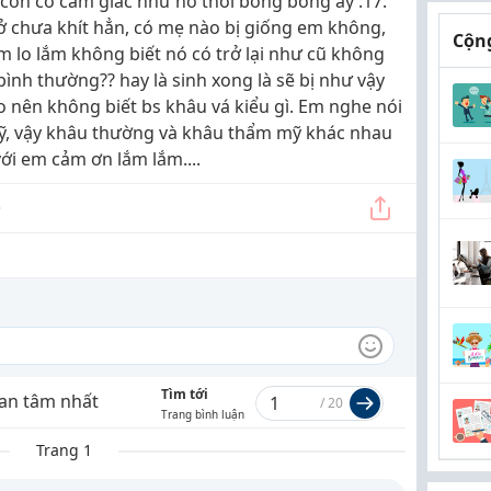
 còn có cảm giác như nó thổi bong bóng ấy :17:
 hở chưa khít hẳn, có mẹ nào bị giống em không,
Cộng
m lo lắm không biết nó có trở lại như cũ không
bình thường?? hay là sinh xong là sẽ bị như vậy
cho nên không biết bs khâu vá kiểu gì. Em nghe nói
mỹ, vậy khâu thường và khâu thẩm mỹ khác nhau
với em cảm ơn lắm lắm....
Tìm tới
an tâm nhất
/
20
Trang bình luận
Trang 1