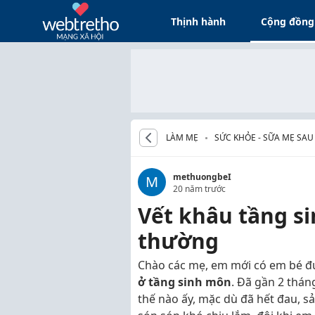
Thịnh hành
Cộng đồng
LÀM MẸ
SỨC KHỎE - SỮA MẸ SAU
methuongbeI
M
20 năm trước
Vết khâu tầng si
thường
Chào các mẹ, em mới có em bé đ
ở tầng sinh môn
. Đã gần 2 thá
thế nào ấy, mặc dù đã hết đau, sả