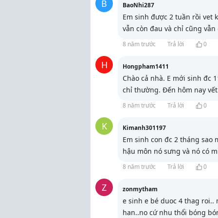
B
BaoNhi287
Em sinh được 2 tuần rồi vet
vẫn còn đau và chỉ cũng vẫn c
8 năm trước
Trả lời
0
H
Hongpham1411
Chào cả nhà. E mới sinh đc 11
chỉ thường. Đến hôm nay vết
8 năm trước
Trả lời
0
K
Kimanh301197
Em sinh con đc 2 tháng sao 
hậu môn nó sưng và nó có mù
8 năm trước
Trả lời
0
Z
zonmytham
e sinh e bé duoc 4 thag roi.
han..no cứ nhu thổi bóng bón