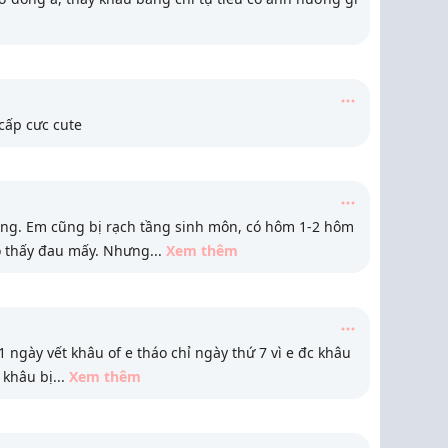
cấp cưc cute
ng. Em cũng bị rạch tầng sinh môn, có hôm 1-2 hôm
o thấy đau mấy. Nhưng
...
Xem thêm
 ngày vết khâu of e tháo chỉ ngày thứ 7 vì e đc khâu
 khâu bị
...
Xem thêm