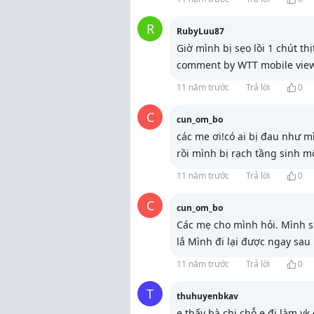
R
RubyLuu87
Giờ mình bị sẹo lồi 1 chút thị
comment by WTT mobile vie
11 năm trước
Trả lời
0
C
cun_om_bo
các me ơi!có ai bị đau như 
rồi mình bị rạch tầng sinh m
11 năm trước
Trả lời
0
C
cun_om_bo
Các mẹ cho mình hỏi. Mình s
lắ Mình đi lại được ngay sau 
11 năm trước
Trả lời
0
T
thuhuyenbkav
e thấy bà chị chỗ e đi làm vk