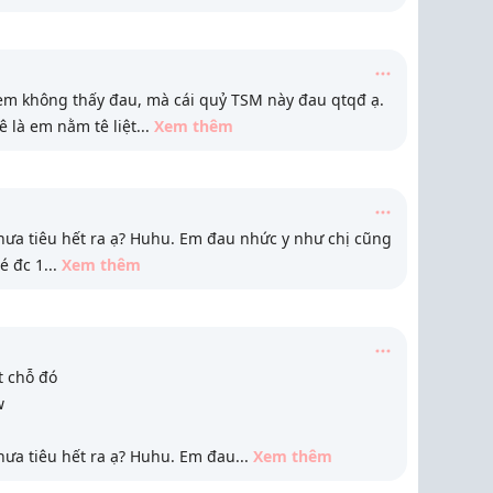
em không thấy đau, mà cái quỷ TSM này đau qtqđ ạ.
ê là em nằm tê liệt
...
Xem thêm
chưa tiêu hết ra ạ? Huhu. Em đau nhức y như chị cũng
é đc 1
...
Xem thêm
t chỗ đó
w
chưa tiêu hết ra ạ? Huhu. Em đau
...
Xem thêm