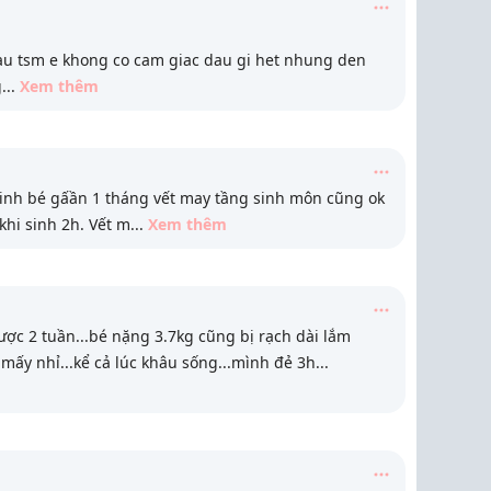
hau tsm e khong co cam giac dau gi het nhung den
g
...
Xem thêm
inh bé gấần 1 tháng vết may tầng sinh môn cũng ok
 khi sinh 2h. Vết m
...
Xem thêm
ợc 2 tuần...bé nặng 3.7kg cũng bị rạch dài lắm
mấy nhỉ...kể cả lúc khâu sống...mình đẻ 3h
...