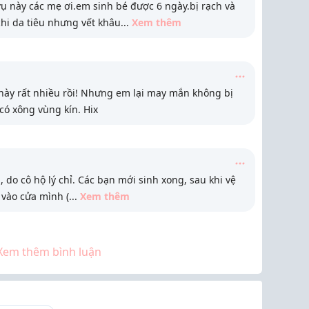
vụ này các mẹ ơi.em sinh bé được 6 ngày.bị rạch và
hi da tiêu nhưng vết khâu
...
Xem thêm
này rất nhiều rồi! Nhưng em lại may mắn không bị
có xông vùng kín. Hix
 do cô hộ lý chỉ. Các bạn mới sinh xong, sau khi vệ
 vào cửa mình (
...
Xem thêm
Xem thêm bình luận