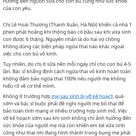
hưởng đến nguồn sữa cho con bú cũng như sức khỏe
của con yêu.
Chị Lê Hoài Thương (Thanh Xuân, Hà Nội) khiến cả nhà 1
phen phát hoảng khi thông báo có bầu sau khi vừa sinh
con được 6 tháng. Nguyên nhân là do hai vợ chồng
không dùng các biện pháp ngừa thai nào khác ngoài
việc cho con bú vô kinh.
Tuy nhiên, do chị ít sữa nên mỗi ngày chỉ cho con bú 4-5
lần. Bác sĩ khẳng định cách ngừa thai vô kinh hoàn toàn
không đảm bảo ngừa thai 100% nếu người mẹ không
hiểu rõ về cơ thể mình.
Không ít trường hợp
mẹ sau sinh bị vỡ kế hoạch
quá
sớm và bác sĩ buộc phải đề nghị người mẹ bỏ thai để
bảo toàn tính mạng vì nhiều trường hợp sinh mổ. Việc
vỡ kế hoạch sớm sau khi sinh không chỉ ảnh hưởng đến
sức khỏe của người mẹ mà còn khiến em bé vừa sinh
cũng như thai nhi đang hình thành trong bụng mẹ phải