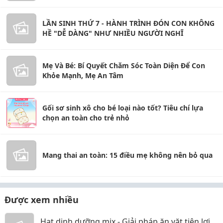
LẦN SINH THỨ 7 - HÀNH TRÌNH ĐÓN CON KHÔNG
HỀ "DỄ DÀNG" NHƯ NHIỀU NGƯỜI NGHĨ
Mẹ Và Bé: Bí Quyết Chăm Sóc Toàn Diện Để Con
Khỏe Mạnh, Mẹ An Tâm
Gối sơ sinh xô cho bé loại nào tốt? Tiêu chí lựa
chọn an toàn cho trẻ nhỏ
Mang thai an toàn: 15 điều mẹ không nên bỏ qua
Được xem nhiều
Hạt dinh dưỡng mix - Giải pháp ăn vặt tiện lợi