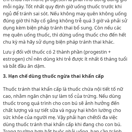
mỗi ngày. Tốt nhất quy định giờ uống thuốc trước khi
ngủ để tránh sai sót. Nếu không may quên không uống
đúng giờ thì hãy cố gắng không trễ quá 3 giờ và phải sử
dụng kèm biện pháp tránh thai bổ sung. Còn nếu các
mẹ quên uống thuốc, thì dừng uống thuốc cho đến hết
chu kỳ mà hãy sử dụng biện pháp tránh thai khác.
Lưu ý đối với thuốc có 2 thành phần (progestin +
estrogen) chỉ nên dùng khi trẻ được ít nhất 6 tháng tuổi
và bắt đầu ăn dặm.
3. Hạn chế dùng thuốc ngừa thai khẩn cấp
Thuốc tránh thai khẩn cấp là thuốc chứa nội tiết tố nữ
cao, nhằm ngăn chặn sự làm tổ của trứng. Nếu dùng
thuốc trong quá trình cho con bú sẽ ảnh hưởng đến
chất lượng và sự tiết sữa và nguy hại khôn lường cho
sức khỏe của người mẹ. Vậy phải hạn chếtối đa việc
dùng thuốc tránh thai khẩn cấp khi đang cho con bú.
Trong trường hợp bắt buộc phải uống, bạn cần tránh