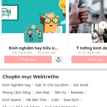
Kinh nghiệm hay hữu íc...
Ý tưởng kinh do
88k Thành viên
·
60.1k Bài viết
91.7k Thành viên
·
Tham gia
Tham gia
Chuyên mục Webtretho
Kinh Nghiệm Hay
Giải Trí Cho Gia Đình
Sức Khoẻ
Phong Cách Sống
Làm Đẹp
Tâm Sự
Reviews
Kinh Doanh
Hội Bàn Tròn
Cưới
Giao Dịch