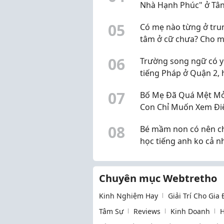
Nhà Hạnh Phúc" ở Tân
chương trình sao ạ?
0
5
Có mẹ nào từng ở tru
tâm ở cữ chưa? Cho m
xin review thực tế
0
6
Trường song ngữ có y
tiếng Pháp ở Quận 2,
gặp
0
7
Bố Mẹ Đã Quá Mệt Mỏ
Con Chỉ Muốn Xem Đi
Thoại? Đã Đến Lúc Th
0
8
Bé mầm non có nên ch
Mùa Hè Của Bé
học tiếng anh ko cả n
Chuyên mục Webtretho
Kinh Nghiệm Hay
Giải Trí Cho Gia
Tâm Sự
Reviews
Kinh Doanh
H