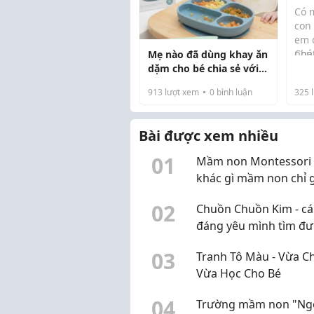
bạn
Có 
khô
con
em 
phát
Con
Mẹ nào đã dùng khay ăn
dạo
dặm cho bé chia sẻ với
con 
em với!
913
lượt xem
0
bình luận
325
l
nhóm
đứa
Bài được xem nhiều
0
1
Mầm non Montessori 
khác gì mầm non chỉ 
mác Montessori?
0
2
Chuồn Chuồn Kim - cái
đáng yêu mình tìm đư
Q10
0
3
Tranh Tô Màu - Vừa C
Vừa Học Cho Bé
0
4
Trường mầm non "Ng