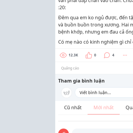
vẫn phải đắp chăn vào chân. Chưa
:20:
Đêm qua em ko ngủ được, đến tận
và buồn buồn trong xương. Hai m
bệnh khớp, nhưng em đau cả ống c
Có mẹ nào có kinh nghiệm gì chỉ e
12.3K
0
4
Quảng cáo
Tham gia bình luận
Cũ nhất
Mới nhất
Qu