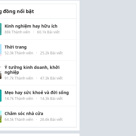
 đồng nổi bật
Kinh nghiệm hay hữu ích
88k Thành viên
·
60.1k Bài viết
Thời trang
52.3k Thành viên
·
25.2k Bài viết
Ý tưởng kinh doanh, khởi
nghiệp
91.7k Thành viên
·
47.3k Bài viết
Mẹo hay sức khoẻ và đời sống
14.7k Thành viên
·
14.3k Bài viết
Chăm sóc nhà cửa
64.5k Thành viên
·
26.6k Bài viết