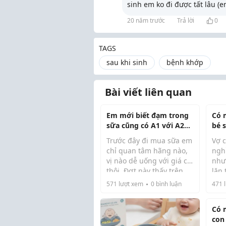
sinh em ko đi được tất lâu (em
20 năm trước
Trả lời
0
TAGS
sau khi sinh
bệnh khớp
Bài viết liên quan
Em mới biết đạm trong
Có 
sữa cũng có A1 với A2
bé 
luôn các mom ạ
Em 
Trước đây đi mua sữa em
Vợ 
chỉ quan tâm hãng nào,
nghỉ
vị nào dễ uống với giá cả
như
thôi. Đợt này thấy trên
lăn
Đọc xong mới biết hóa ra
Em c
hộp sữa nào cũng ghi A2
gần
571
lượt xem
0
bình luận
471
l
protein trong sữa b...
Beta Casein nên mới tò
bảo
mò tìm hiểu.
ngườ
Có 
thê
con