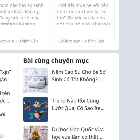
thử theCi ...
 khác giống em
"Chân Ái" Giúp Mông Bé
mom nào hay so sánh
Thời tiết mùa hè với nền
ng
Luôn Khô Thoáng?
 với bé khác không,
nhiệt độ cao luôn là "kẻ
đang hơi lo về mốc
thù" đối với làn da non
 triển của con
 em giờ 10 tháng,
nớt của trẻ nhỏ. Khảo sát
 này em hay so sánh
thực tế từ nhiều cộng
với các bé khác trong
đồng bỉm sữa cho thấy,
ượt xem
0
bình luận
1.3k
lượt xem
0
bình luận
 rồi thấy lo lo, kiểu
hơn 80% các bà mẹ đều
 nào cũng bò nh...
mang chung một nỗi lo
lắng tột độ...
Bài cùng chuyên mục
"xịn"
Nệm Cao Su Cho Bé Sơ
gắn
Sinh Có Tốt Không?
Lựa chọn số 1 cho bé.
 tên
ợc ở
Trend Nào Rồi Cũng
Lướt Qua, Cớ Sao Item
hơi
Này Vẫn Bất Tử
Du học Hàn Quốc vừa
ôi
học vừa làm có thật sự