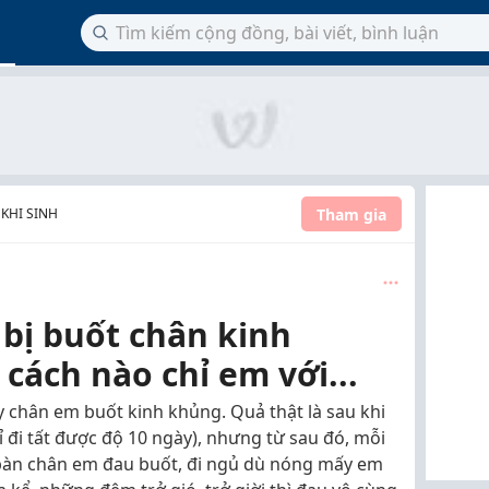
Tham gia
 KHI SINH
 bị buốt chân kinh
 cách nào chỉ em với...
y chân em buốt kinh khủng. Quả thật là sau khi
ỉ đi tất được độ 10 ngày), nhưng từ sau đó, mỗi
n bàn chân em đau buốt, đi ngủ dù nóng mấy em