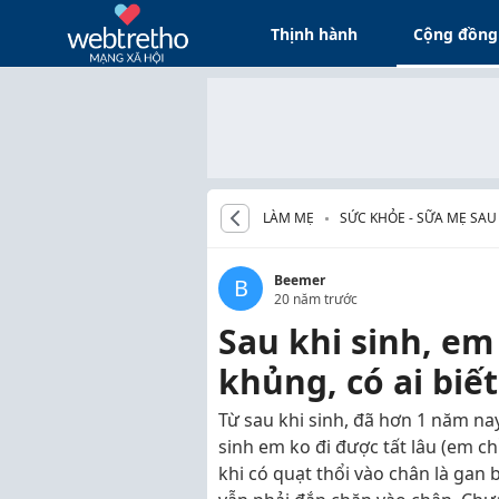
Thịnh hành
Cộng đồng
LÀM MẸ
SỨC KHỎE - SỮA MẸ SAU
Beemer
B
20 năm trước
Sau khi sinh, em
khủng, có ai biết
Từ sau khi sinh, đã hơn 1 năm na
sinh em ko đi được tất lâu (em ch
khi có quạt thổi vào chân là ga