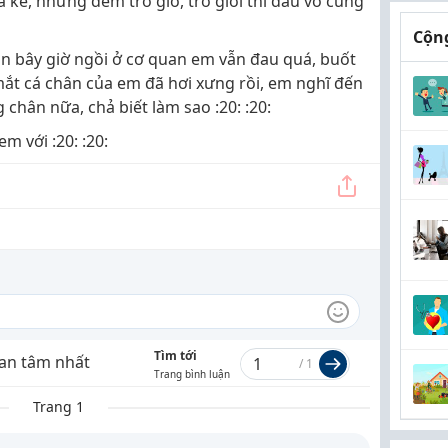
 kể, những đêm trở gió, trở giời thì đau vô cùng
Cộng
 bây giờ ngồi ở cơ quan em vẫn đau quá, buốt
ắt cá chân của em đã hơi xưng rồi, em nghĩ đến
hân nữa, chả biết làm sao :20: :20:
m với :20: :20:
Tìm tới
an tâm nhất
/
1
Trang bình luận
Trang 1