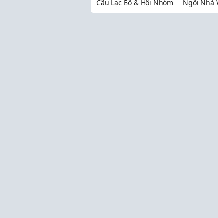
Câu Lạc Bộ & Hội Nhóm
Ngôi Nhà 
Thịnh hành
Làm Mẹ
Cộng đồng
Kinh Nghiệm Hay
Ngôi nhà Webtretho
Giải Trí Cho Gia Đình