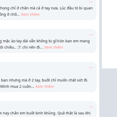
hong chỉ ở chân mà cả ở tay nưa. Lúc đầu tó bi quan
công ở chõ
...
Xem thêm
 mặc áo tay dài vẫn không bị gì?còn bạn em mang
ời chiều.. :7: chị nên đi
...
Xem thêm
 bạn nhưng mà ở 2 tay, buốt chỉ muốn chặt vứt đi.
 Mình mua 2 cuộn
...
Xem thêm
m nay chân em buốt kinh khủng. Quả thật là sau khi