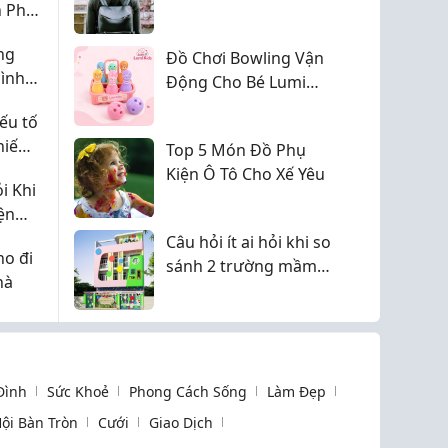
 Phú,
giúp tiết kiệm chi phí?
ng
Đồ Chơi Bowling Vận
ình
Động Cho Bé Lumi
Kids - LMK98
ếu tố
 hiếm
Top 5 Món Đồ Phụ
Kiện Ô Tô Cho Xế Yêu
i Khi
ện
ay Đổi
Câu hỏi ít ai hỏi khi so
o đi
sánh 2 trường mầm
hà
non gần nhau
 Đình
Sức Khoẻ
Phong Cách Sống
Làm Đẹp
ội Bàn Tròn
Cưới
Giao Dịch