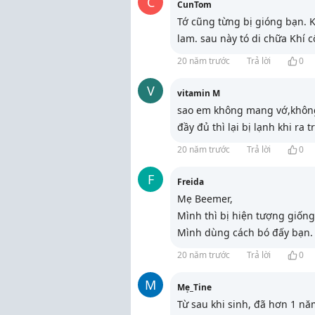
C
CunTom
Tớ cũng từng bị gióng bạn. K
lam. sau này tó di chữa Khí 
20 năm trước
Trả lời
0
V
vitamin M
sao em không mang vớ,không
đầy đủ thì lại bị lạnh khi ra tr
20 năm trước
Trả lời
0
F
Freida
Mẹ Beemer,
Mình thì bị hiện tượng giống
Mình dùng cách bó đấy bạn.
20 năm trước
Trả lời
0
M
Mẹ_Tine
Từ sau khi sinh, đã hơn 1 nă