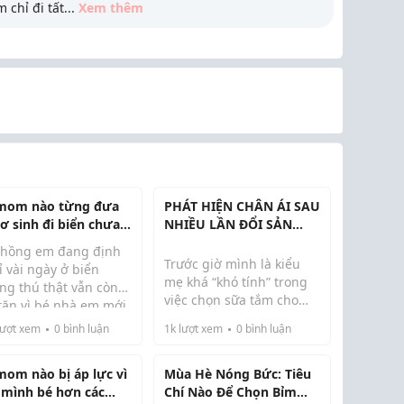
 chỉ đi tất
...
Xem thêm
mom nào từng đưa
PHÁT HIỆN CHÂN ÁI SAU
sơ sinh đi biển chưa?
NHIỀU LẦN ĐỔI SẢN
vẫn hơi rén
PHẨM
chồng em đang định
Trước giờ mình là kiểu
 vài ngày ở biển
mẹ khá “khó tính” trong
ng thú thật vẫn còn
việc chọn sữa tắm cho
 tăn vì bé nhà em mới
ũng tìm đọc khá ...
con. Cứ thấy bé hơi khô
 8 tháng. Người thì
ượt xem
0
bình luận
1k
lượt xem
0
bình luận
da hay có dấu hiệu kích
 cứ đi bình thường,
ứng là đổi liền, nên cũng
i lại bảo chờ con lớn
đã thử qua kha khá loại
mom nào bị áp lực vì
Mùa Hè Nóng Bức: Tiêu
m cho yên tâm.
rồi. Nhưng từ khi dùng
 mình bé hơn các
Chí Nào Để Chọn Bỉm