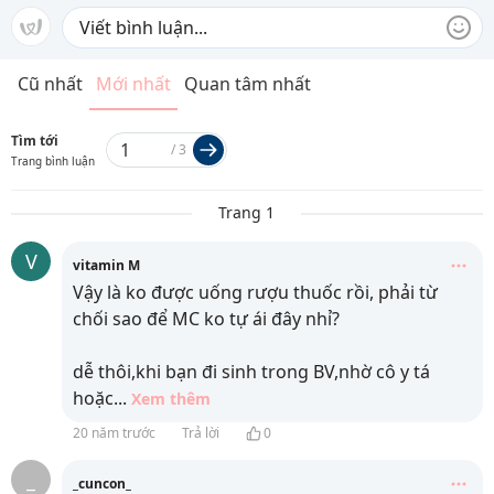
Cũ nhất
Mới nhất
Quan tâm nhất
Tìm tới
/
3
Trang bình luận
Trang 1
V
vitamin M
Vậy là ko được uống rượu thuốc rồi, phải từ
chối sao để MC ko tự ái đây nhỉ?
dễ thôi,khi bạn đi sinh trong BV,nhờ cô y tá
hoặc
...
Xem thêm
20 năm trước
Trả lời
0
_
_cuncon_