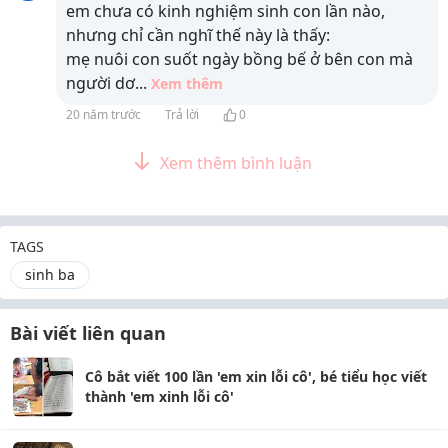
em chưa có kinh nghiệm sinh con lần nào,
nhưng chỉ cần nghĩ thế này là thấy:
mẹ nuôi con suốt ngày bồng bế ở bên con mà
người dơ
...
Xem thêm
20 năm trước
Trả lời
0
Xem thêm bình luận
TAGS
sinh ba
Bài viết liên quan
Cô bắt viết 100 lần 'em xin lỗi cô', bé tiểu học viết
thành 'em xinh lỗi cô'