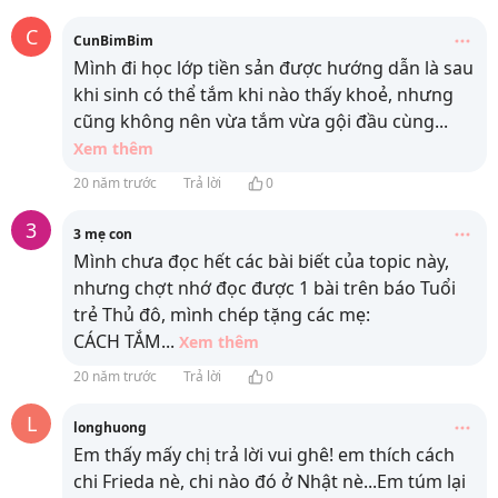
C
CunBimBim
Mình đi học lớp tiền sản được hướng dẫn là sau
khi sinh có thể tắm khi nào thấy khoẻ, nhưng
cũng không nên vừa tắm vừa gội đầu cùng
...
Xem thêm
20 năm trước
Trả lời
0
3
3 mẹ con
Mình chưa đọc hết các bài biết của topic này,
nhưng chợt nhớ đọc được 1 bài trên báo Tuổi
trẻ Thủ đô, mình chép tặng các mẹ:
CÁCH TẮM
...
Xem thêm
20 năm trước
Trả lời
0
L
longhuong
Em thấy mấy chị trả lời vui ghê! em thích cách
chi Frieda nè, chi nào đó ở Nhật nè...Em túm lại