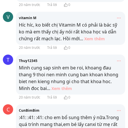
20 năm trước
Trả lời
0
V
vitamin M
Híc híc, ko biết chị Vitamin M có phải là bác sỹ
ko mà em thấy chị ấy nói rất khoa học và dẫn
chứng rất mạch lạc. Hồi mới
...
Xem thêm
20 năm trước
Trả lời
0
T
Thuy12345
Minh cung sap sinh em be roi, khoang đau
thang 9 thoi nen minh cung ban khoan khong
biet nen kieng nhung gi cho that khoa hoc.
Minh đoc bai
...
Xem thêm
20 năm trước
Trả lời
0
C
CunBimBim
:41: :41: :41: cho em bổ sung thêm ý nữa.Trong
quá trình mang thai,em bé lấy canxi từ mẹ rất