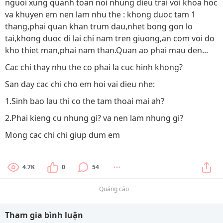
nguoi xung quanh toan noi nhung dieu trai voi khoa hoc
va khuyen em nen lam nhu the : khong duoc tam 1
thang,phai quan khan trum dau,nhet bong gon lo
tai,khong duoc di lai chi nam tren giuong,an com voi do
kho thiet man,phai nam than.Quan ao phai mau den...
Cac chi thay nhu the co phai la cuc hinh khong?
San day cac chi cho em hoi vai dieu nhe:
1.Sinh bao lau thi co the tam thoai mai ah?
2.Phai kieng cu nhung gi? va nen lam nhung gi?
Mong cac chi chi giup dum em
4.7K
0
54
Quảng cáo
Tham gia bình luận