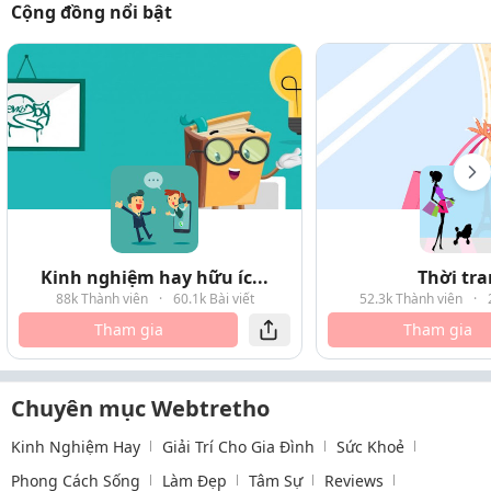
Cộng đồng nổi bật
Kinh nghiệm hay hữu íc...
Thời tr
88k Thành viên
·
60.1k Bài viết
52.3k Thành viên
·
Tham gia
Tham gia
Chuyên mục Webtretho
Kinh Nghiệm Hay
Giải Trí Cho Gia Đình
Sức Khoẻ
Phong Cách Sống
Làm Đẹp
Tâm Sự
Reviews