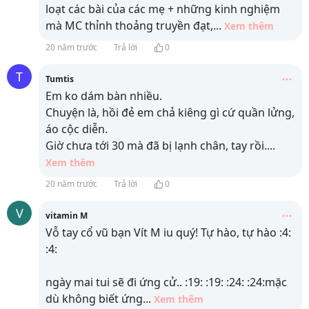
loạt các bài của các mẹ + những kinh nghiệm
mà MC thỉnh thoảng truyền đạt,
...
Xem thêm
20 năm trước
Trả lời
0
T
Tumtis
Em ko dám bàn nhiều.
Chuyện là, hồi đẻ em chả kiêng gì cứ quần lửng,
áo cộc diễn.
Giờ chưa tới 30 mà đã bị lạnh chân, tay rồi.
...
Xem thêm
20 năm trước
Trả lời
0
V
vitamin M
Vỗ tay cổ vũ bạn Vít M iu quý! Tự hào, tự hào :4:
:4:
ngày mai tui sẽ đi ứng cử.. :19: :19: :24: :24:mặc
dù không biết ứng
...
Xem thêm