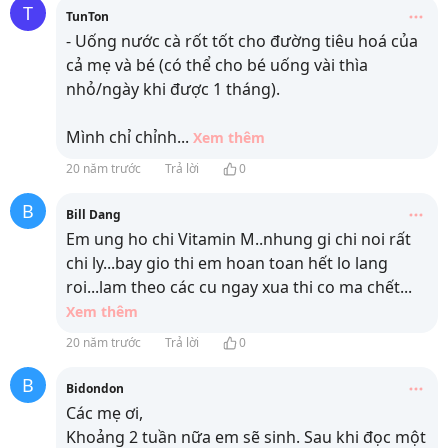
T
TunTon
- Uống nước cà rốt tốt cho đường tiêu hoá của
cả mẹ và bé (có thể cho bé uống vài thìa
nhỏ/ngày khi được 1 tháng).
Mình chỉ chỉnh
...
Xem thêm
20 năm trước
Trả lời
0
B
Bill Dang
Em ung ho chi Vitamin M..nhung gi chi noi rất
chi ly...bay gio thi em hoan toan hết lo lang
roi...lam theo các cu ngay xua thi co ma chết
...
Xem thêm
20 năm trước
Trả lời
0
B
Bidondon
Các mẹ ơi,
Khoảng 2 tuần nữa em sẽ sinh. Sau khi đọc một