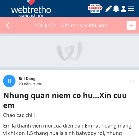
Sức khỏe - Sữa mẹ sau khi sinh
Bill Dang
B
20 năm trước
Nhung quan niem co hu...Xin cuu
em
Chao cac chi !
Em la thanh viên moi cua diên dan.Em rat hoang mang
vi chi con 1.5 thang nua la sinh babyboy roi, nhung