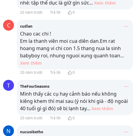
nhé: tập thể dục là giữ gìn sức
...
Xem thêm
20 năm trước
Trả lời
0
C
cudlan
Chao cac chi !
Em la thanh viên moi cua diên dan.Em rat
hoang mang vi chi con 1.5 thang nua la sinh
babyboy roi, nhung nguoi xung quanh toan
...
Xem thêm
20 năm trước
Trả lời
0
T
TheFourSeasons
Mình thấy các cụ hay cảnh báo nếu không
kiêng khem thì mai sau (ý nói khi già - độ ngoài
40 tuổi gì gì đó) sẽ bị lạnh tay
...
Xem thêm
20 năm trước
Trả lời
0
N
nucuoibetho