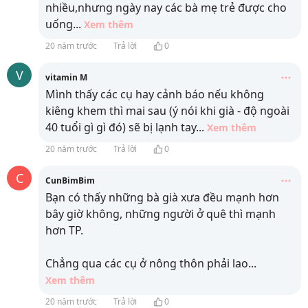
nhiều,nhưng ngày nay các bà mẹ trẻ được cho
uống
...
Xem thêm
20 năm trước
Trả lời
0
V
vitamin M
Mình thấy các cụ hay cảnh báo nếu không
kiêng khem thì mai sau (ý nói khi già - độ ngoài
40 tuổi gì gì đó) sẽ bị lạnh tay
...
Xem thêm
20 năm trước
Trả lời
0
C
CunBimBim
Bạn có thấy những bà già xưa đều mạnh hơn
bây giờ không, những người ở quê thì mạnh
hơn TP.
Chẳng qua các cụ ở nông thôn phải lao
...
Xem thêm
20 năm trước
Trả lời
0