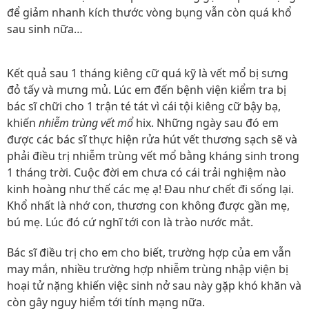
để giảm nhanh kích thước vòng bụng vẫn còn quá khổ
sau sinh nữa…
Kết quả sau 1 tháng kiêng cữ quá kỹ là vết mổ bị sưng
đỏ tấy và mưng mủ. Lúc em đến bệnh viện kiểm tra bị
bác sĩ chữi cho 1 trận té tát vì cái tội kiêng cữ bậy bạ,
khiến
nhiễm trùng vết mổ
hix. Những ngày sau đó em
được các bác sĩ thực hiện rửa hút vết thương sạch sẽ và
phải điều trị nhiễm trùng vết mổ bằng kháng sinh trong
1 tháng trời. Cuộc đời em chưa có cái trải nghiệm nào
kinh hoàng như thế các mẹ ạ! Đau như chết đi sống lại.
Khổ nhất là nhớ con, thương con không được gần mẹ,
bú mẹ. Lúc đó cứ nghĩ tới con là trào nước mắt.
Bác sĩ điều trị cho em cho biết, trường hợp của em vẫn
may mắn, nhiều trường hợp nhiễm trùng nhập viện bị
hoại tử nặng khiến việc sinh nở sau này gặp khó khăn và
còn gây nguy hiểm tới tính mạng nữa.