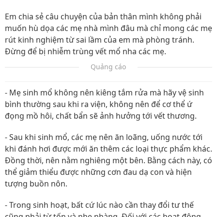
Em chia sẻ câu chuyện của bản thân mình không phải
muốn hù dọa các mẹ nhà mình đâu mà chỉ mong các mẹ
rút kinh nghiệm từ sai lầm của em mà phòng tránh.
Đừng để bị nhiễm trùng vết mổ nha các mẹ.
Quảng cáo
- Mẹ sinh mổ không nên kiêng tắm rửa mà hãy vệ sinh
bình thường sau khi ra viện, không nên để cơ thể ứ
đọng mồ hôi, chất bẩn sẽ ảnh hưởng tới vết thương.
- Sau khi sinh mổ, các mẹ nên ăn loãng, uống nước tới
khi đánh hơi được mới ăn thêm các loại thực phẩm khác.
Đồng thời, nên nằm nghiêng một bên. Bằng cách này, có
thể giảm thiểu được những cơn đau dạ con và hiện
tượng buồn nôn.
- Trong sinh hoạt, bất cứ lúc nào cần thay đổi tư thế
cũng phải từ tốn và nhẹ nhàng. Đối với các hoạt động