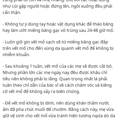
như cúi gập người hoặc đứng lên, ngồi xuống đều phải
cẩn thận.
- Không tự ý dùng tay hoặc vật dụng khác để tháo băng
hay làm ướt miếng băng gạc vô trùng sau 24-48 giờ mổ.
- Luôn giữ gìn vết mổ sạch sẽ từ miếng băng gạc đắp
trên vết mổ cho đến vùng da quanh vết mổ để không bị
nhiễm khuẩn.
- Sau khoảng 1 tuần, vết mổ của các mẹ sẽ được cắt bỏ.
Nhưng phần lớn các mẹ ngày nay đều được khâu chỉ
tiêu nên không phải lo lắng. Quan trọng nhất là phải
tuân theo chỉ dẫn của bác sĩ về cách chăm sóc và kiêng
cữ vết mổ để không xảy ra biến chứng.
- Để vết mổ không bị dính, nên dùng khăn thấm nước
ấm đã pha chút muối để chườm. Bằng cách này, mẹ vừa
giữ vệ sinh cho vết mổ vừa tránh hiện tượng ngứa do da