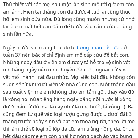
Thú thiệt với các mẹ, sau một lần sinh mổ tới giờ em còn
ám ảnh. Hiện tại thằng con đã được 4 tuổi ai cũng thúc
hối em sinh đứa nữa. Dù lòng cũng muốn nhưng cứ nhớ
lại là em mất hết can đảm để bước vào cánh cửa phòng
sinh lần nữa.
Ngày trước khi mang thai do bị
bong nhau tiền đạo
ở
tuần 37 nên bác sĩ chỉ định em mổ cấp cứu để bắt con.
Những ngày đầu ở viện em được y tá hỗ trợ vệ sinh vết
mổ hàng ngày nên mọi chuyện đều tốt, ngoại trừ việc
vết mổ "hành" rất đau nhức. Mọi việc bắt đầu không còn
suôn sẻ từ khi xuất viện về nhà cùng con. Một tháng đầu
sau xuất viện mẹ em không cho em tắm gội, thay vào đó
là xông hơi nửa tiếng hàng ngày bằng nồi nước lá xông
được nấu từ đủ loại lá cây như lá me, bưởi, lá xông...). Bà
cũng đem từ quê vào loại rượu gừng được ủ dưới đất 3
tháng trước ngày sinh và bắt em thoa người, theo lời mẹ
thì làm thế sẽ loại bỏ lớp da cũ, làm trắng hồng da. Chưa
hết đâu các mẹ em còn phải hơ nóng gạch áp vào bụng