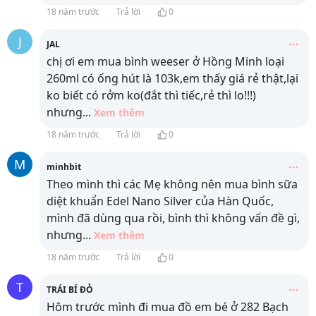
18 năm trước
Trả lời
0
J
JAL
chị ơi em mua bình weeser ở Hồng Minh loại
260ml có ống hút là 103k,em thấy giá rẻ thật,lại
ko biết có rởm ko(đắt thì tiếc,rẻ thì lo!!!)
nhưng
...
Xem thêm
18 năm trước
Trả lời
0
M
minhbit
Theo mình thì các Mẹ không nên mua bình sữa
diệt khuẩn Edel Nano Silver của Hàn Quốc,
mình đã dùng qua rồi, bình thì không vấn đề gì,
nhưng
...
Xem thêm
18 năm trước
Trả lời
0
T
TRÁI BÍ ĐỎ
Hôm trước mình đi mua đồ em bé ở 282 Bạch