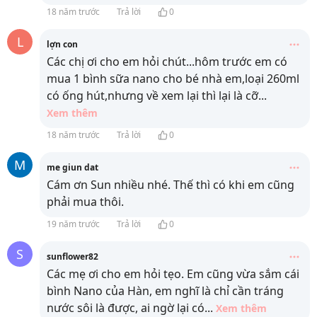
18 năm trước
Trả lời
0
L
lợn con
Các chị ơi cho em hỏi chút...hôm trước em có
mua 1 bình sữa nano cho bé nhà em,loại 260ml
có ống hút,nhưng về xem lại thì lại là cỡ
...
Xem thêm
18 năm trước
Trả lời
0
M
me giun dat
Cám ơn Sun nhiều nhé. Thế thì có khi em cũng
phải mua thôi.
19 năm trước
Trả lời
0
S
sunflower82
Các mẹ ơi cho em hỏi tẹo. Em cũng vừa sắm cái
bình Nano của Hàn, em nghĩ là chỉ cần tráng
nước sôi là được, ai ngờ lại có
...
Xem thêm