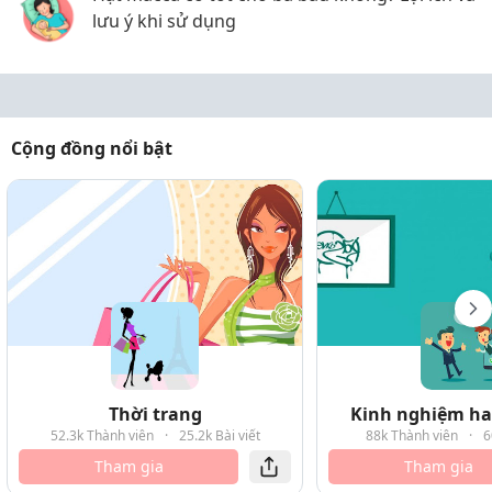
lưu ý khi sử dụng
Cộng đồng nổi bật
Thời trang
Kinh nghiệm hay
52.3k Thành viên
·
25.2k Bài viết
88k Thành viên
·
6
Tham gia
Tham gia