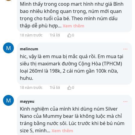
Mình thấy trong coop mart hình như giá Bình
bao nhiêu không quan trọng, núm mới quan
trọng cho tuổi của bé. Theo mình núm dấu
thập dễ phù hợp
...
Xem thêm
18 năm trước
Trả lời
0
M
melincum
hic, vậy là em mua bị mắc quá rồi. Em mua tại
siêu thị maximark đường Cộng Hòa (TPHCM)
loại 260ml là 198k, 2 cái núm gần 100k nữa,
huhu.
18 năm trước
Trả lời
0
M
mayyeu
Kinh nghiệm của mình khi dùng núm Silver
Nano của Mummy bear là không luộc mà chỉ
tráng bằng nước sôi. Lúc trước khi bé bú núm
size S, mình
...
Xem thêm