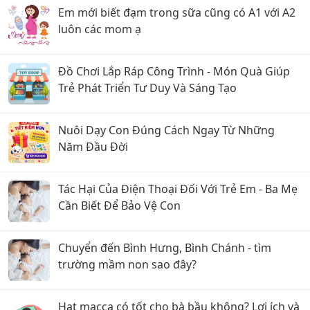
Em mới biết đạm trong sữa cũng có A1 với A2
luôn các mom ạ
Đồ Chơi Lắp Ráp Công Trình - Món Quà Giúp
Trẻ Phát Triển Tư Duy Và Sáng Tạo
Nuôi Dạy Con Đúng Cách Ngay Từ Những
Năm Đầu Đời
Tác Hại Của Điện Thoại Đối Với Trẻ Em - Ba Mẹ
Cần Biết Để Bảo Vệ Con
Chuyển đến Bình Hưng, Bình Chánh - tìm
trường mầm non sao đây?
Hạt macca có tốt cho bà bầu không? Lợi ích và