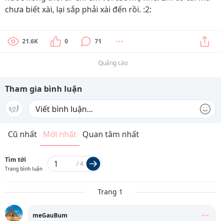
chưa biết xài, lại sắp phải xài đến rồi. :2:
21.6K
0
71
Quảng cáo
Tham gia bình luận
Cũ nhất
Mới nhất
Quan tâm nhất
Tìm tới
/
4
Trang bình luận
Trang 1
meGauBum