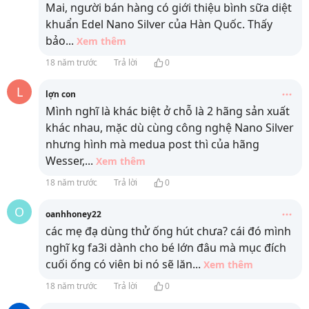
Mai, người bán hàng có giới thiệu bình sữa diệt
khuẩn Edel Nano Silver của Hàn Quốc. Thấy
bảo
...
Xem thêm
18 năm trước
Trả lời
0
L
lợn con
Mình nghĩ là khác biệt ở chỗ là 2 hãng sản xuất
khác nhau, mặc dù cùng công nghệ Nano Silver
nhưng hình mà medua post thì của hãng
Wesser,
...
Xem thêm
18 năm trước
Trả lời
0
O
oanhhoney22
các mẹ đạ dùng thử ống hút chưa? cái đó mình
nghĩ kg fa3i dành cho bé lớn đâu mà mục đích
cuối ống có viên bi nó sẽ lăn
...
Xem thêm
18 năm trước
Trả lời
0