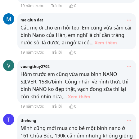
19 năm trước
Trả lời
0
M
me giun dat
Các mẹ ơi cho em hỏi tẹo. Em cũng vừa sắm cái
bình Nano của Hàn, em nghĩ là chỉ cần tráng
nước sôi là được, ai ngờ lại có
...
Xem thêm
19 năm trước
Trả lời
0
V
vuongthuy2702
Hôm trước em cũng vừa mua bình NANO
SILVER, 158k/bình. Công nhận về hình thức thì
bình NANO ko đẹp thật, vạch đong sữa thì lại
còn khó nhìn nữa,
...
Xem thêm
19 năm trước
Trả lời
0
T
thehong
Mình cũng mới mua cho bé một bình nano ở
161 Chùa Bộc, 190k cả núm nhưng không giống