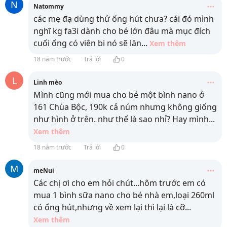
N
Natommy
các mẹ đạ dùng thử ống hút chưa? cái đó mình
nghĩ kg fa3i dành cho bé lớn đâu mà mục đích
cuối ống có viên bi nó sẽ lăn
...
Xem thêm
18 năm trước
Trả lời
0
L
Linh mèo
Mình cũng mới mua cho bé một bình nano ở
161 Chùa Bộc, 190k cả núm nhưng không giống
như hình ở trên. như thế là sao nhỉ? Hay mình
...
Xem thêm
18 năm trước
Trả lời
0
M
meNui
Các chị ơi cho em hỏi chút...hôm trước em có
mua 1 bình sữa nano cho bé nhà em,loại 260ml
có ống hút,nhưng về xem lại thì lại là cỡ
...
Xem thêm