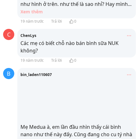
như hình ở trên. như thế là sao nhỉ? Hay mình
...
Xem thêm
19 năm trước
Trả lời
0
C
ChenLys
Các mẹ có biết chỗ nào bán bình sữa NUK
không?
19 năm trước
Trả lời
0
B
bin_laden110607
Mẹ Medua à, em lần đầu nhìn thấy cái bình
nano như thế này đấy. Cũng đang cho cu tý nhà