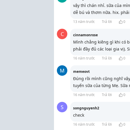
vậy thì chán nhỉ. sữa của m
dễ bú và thơm nữa. hix. phải
13 năm trước
Trả lời
0
C
cinnamonrose
Mình chẳng kiêng gì khi có b
phải đầy đủ các loại gia vị). 
16 năm trước
Trả lời
0
M
memeovt
Đúng rồi mình cũng nghĩ vậ
tuyến sữa của từng Mẹ. Sữa
16 năm trước
Trả lời
0
S
songnguyenh2
check
16 năm trước
Trả lời
0