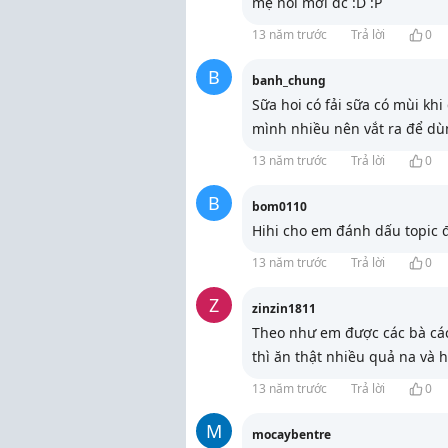
mẹ nói mới đc :D :P
13 năm trước
Trả lời
0
B
banh_chung
Sữa hoi có fải sữa có mùi khi
mình nhiều nên vắt ra để d
13 năm trước
Trả lời
0
B
bom0110
Hihi cho em đánh dấu topic đ
13 năm trước
Trả lời
0
Z
zinzin1811
Theo như em được các bà các
thì ăn thật nhiều quả na và
13 năm trước
Trả lời
0
M
mocaybentre