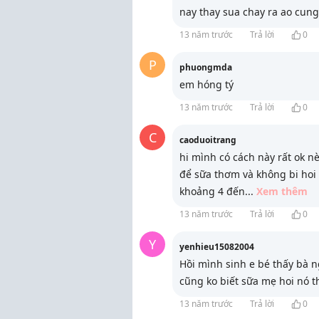
nay thay sua chay ra ao cun
13 năm trước
Trả lời
0
P
phuongmda
em hóng tý
13 năm trước
Trả lời
0
C
caoduoitrang
hi mình có cách này rất ok nè
để sữa thơm và không bi ho
khoảng 4 đến
...
Xem thêm
13 năm trước
Trả lời
0
Y
yenhieu15082004
Hồi mình sinh e bé thấy bà n
cũng ko biết sữa mẹ hoi nó t
13 năm trước
Trả lời
0