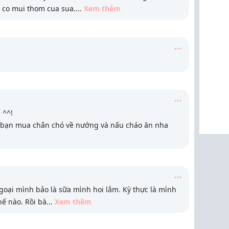
g co mui thom cua sua.
...
Xem thêm
 ^^!
i bạn mua chân chó về nướng và nấu cháo ăn nha
goại mình bảo là sữa mình hoi lắm. Kỳ thực là mình
hế nào. Rồi bà
...
Xem thêm