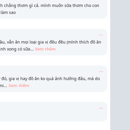
ình chẳng thơm gì cả. mình muốn sữa thơm cho con
 làm sao
ầu, vẫn ăn mọi loại gia vị đều đều (mình thích đồ ăn
Sinh xong có sữa
...
Xem thêm
y đó, gia vị hay đồ ăn ko quá ảnh hưởng đâu, mà do
 mi
...
Xem thêm