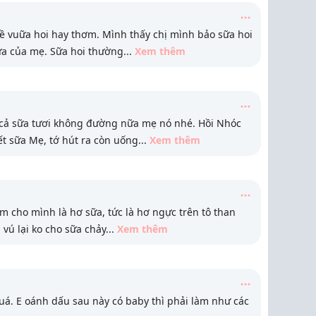
 vuữa hoi hay thơm. Mình thấy chị mình bảo sữa hoi
ữa của mẹ. Sữa hoi thường
...
Xem thêm
cả sữa tươi không đường nữa mẹ nó nhé. Hồi Nhóc
t sữa Mẹ, tớ hút ra còn uống
...
Xem thêm
 cho mình là hơ sữa, tức là hơ ngực trên tô than
vú lại ko cho sữa chảy
...
Xem thêm
á. E oánh dấu sau này có baby thì phải làm như các