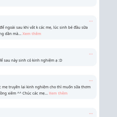
 để ngoài sau khi vắt k các mẹ, lúc sinh bé đầu sữa
ùng dần mà
...
Xem thêm
ể sau này sinh có kinh nghiệm ạ :D
 mẹ truyền lại kinh nghiệm cho thì muốn sữa thơm
 hồng xiêm ^^ Chúc các mẹ
...
Xem thêm