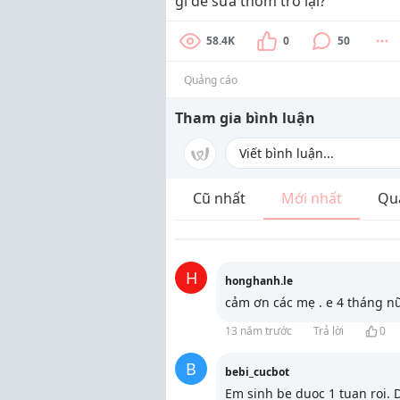
gì để sưa thơm trở lại?
58.4K
0
50
Quảng cáo
Tham gia bình luận
Cũ nhất
Mới nhất
Qu
H
honghanh.le
cảm ơn các mẹ . e 4 tháng nữa
13 năm trước
Trả lời
0
B
bebi_cucbot
Em sinh be duoc 1 tuan roi.