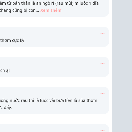
ệm từ bản thân là ăn ngò rí (rau mùi),m luộc 1 dĩa
 tháng cũng bị con
...
Xem thêm
.thơm cực kỳ
ch ạ!
uống nước rau thì là luộc vài bữa liền là sữa thơm
c đấy.