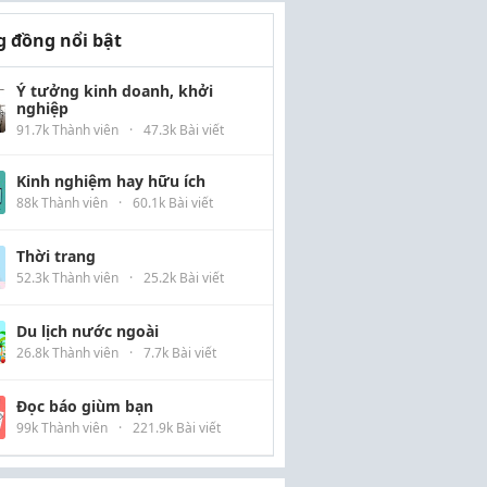
 đồng nổi bật
Ý tưởng kinh doanh, khởi
nghiệp
91.7k Thành viên
·
47.3k Bài viết
Kinh nghiệm hay hữu ích
88k Thành viên
·
60.1k Bài viết
Thời trang
52.3k Thành viên
·
25.2k Bài viết
Du lịch nước ngoài
26.8k Thành viên
·
7.7k Bài viết
Đọc báo giùm bạn
99k Thành viên
·
221.9k Bài viết