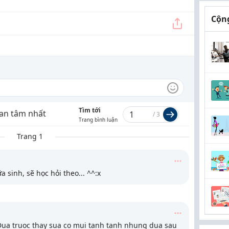
Cộng
Tìm tới
an tâm nhất
/
3
Trang bình luận
Trang 1
 sinh, sẽ học hỏi theo... ^^:x
 Dua truoc thay sua co mui tanh tanh nhung dua sau