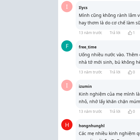
I
Ilycs
Mình cũng không rành lắm về
hay thơm là do cơ chế làm s
13 năm trước
Trả lời
1
F
free_time
Uống nhiều nước vào. Thêm 
nhà tớ mới sinh, bú không hế
13 năm trước
Trả lời
0
I
izumin
Kinh nghiệm của mẹ mình làm
nhỏ, nhớ lấy khăn chặn múm 
13 năm trước
Trả lời
0
H
hongnhunghl
Các mẹ nhiều kinh nghiệm qu