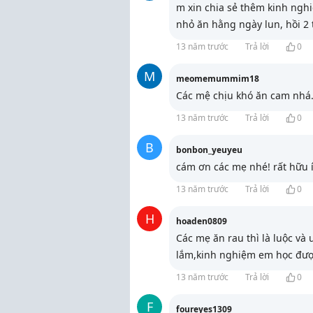
m xin chia sẻ thêm kinh nghi
nhỏ ăn hằng ngày lun, hồi 2
13 năm trước
Trả lời
0
M
meomemummim18
Các mệ chịu khó ăn cam nhá
13 năm trước
Trả lời
0
B
bonbon_yeuyeu
cám ơn các mẹ nhé! rất hữu í
13 năm trước
Trả lời
0
H
hoaden0809
Các mẹ ăn rau thì là luộc và 
lắm,kinh nghiệm em học đượ
13 năm trước
Trả lời
0
F
foureyes1309