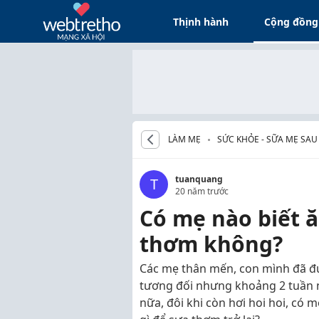
Thịnh hành
Cộng đồng
LÀM MẸ
SỨC KHỎE - SỮA MẸ SAU
tuanquang
T
20 năm trước
Có mẹ nào biết ă
thơm không?
Các mẹ thân mến, con mình đã đư
tương đối nhưng khoảng 2 tuần n
nữa, đôi khi còn hơi hoi hoi, có m