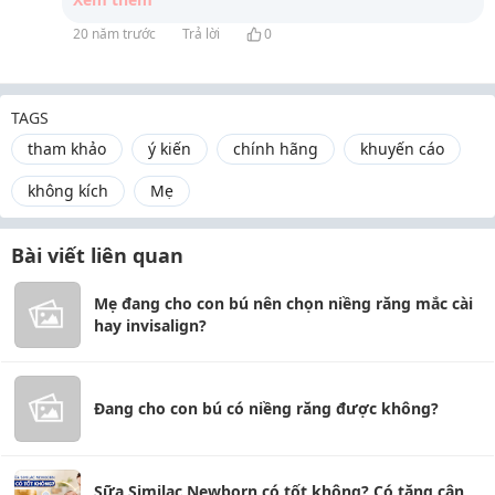
20 năm trước
Trả lời
0
TAGS
tham khảo
ý kiến
chính hãng
khuyến cáo
không kích
Mẹ
Bài viết liên quan
Mẹ đang cho con bú nên chọn niềng răng mắc cài
hay invisalign?
Đang cho con bú có niềng răng được không?
Sữa Similac Newborn có tốt không? Có tăng cân