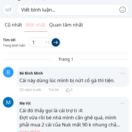
Cũ nhất
Mới nhất
Quan tâm nhất
Tìm tới
/
1
Trang bình luận
Trang 1
B
Bé Bình Minh
Cái này dùng lúc mình bị nứt cổ gà thì tiện.
20 năm trước
Trả lời
0
M
Mẹ Vịt
Cái đó thấy gọi là cái trợ ti :4:
Đợt vừa rồi bé nhà mình cắn ghê quá, mình
phải mua 2 cái của Nuk mất 90 k nhung chả
...
Xem thêm