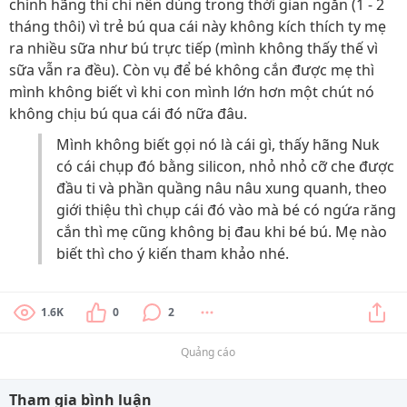
chính hãng thì chỉ nên dùng trong thời gian ngắn (1 - 2
tháng thôi) vì trẻ bú qua cái này không kích thích ty mẹ
ra nhiều sữa như bú trực tiếp (mình không thấy thế vì
sữa vẫn ra đều). Còn vụ để bé không cắn được mẹ thì
mình không biết vì khi con mình lớn hơn một chút nó
không chịu bú qua cái đó nữa đâu.
Mình không biết gọi nó là cái gì, thấy hãng Nuk
có cái chụp đó bằng silicon, nhỏ nhỏ cỡ che được
đầu ti và phần quầng nâu nâu xung quanh, theo
giới thiệu thì chụp cái đó vào mà bé có ngứa răng
cắn thì mẹ cũng không bị đau khi bé bú. Mẹ nào
biết thì cho ý kiến tham khảo nhé.
1.6K
0
2
Quảng cáo
Tham gia bình luận