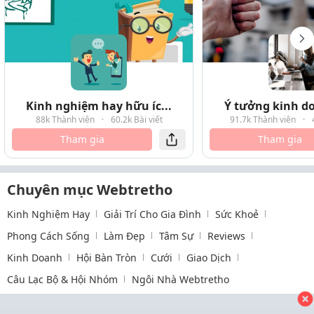
Kinh nghiệm hay hữu íc...
Ý tưởng kinh do
88k Thành viên
·
60.2k Bài viết
91.7k Thành viên
·
Tham gia
Tham gia
Chuyên mục Webtretho
Kinh Nghiệm Hay
Giải Trí Cho Gia Đình
Sức Khoẻ
Phong Cách Sống
Làm Đẹp
Tâm Sự
Reviews
Kinh Doanh
Hội Bàn Tròn
Cưới
Giao Dịch
Câu Lạc Bộ & Hội Nhóm
Ngôi Nhà Webtretho