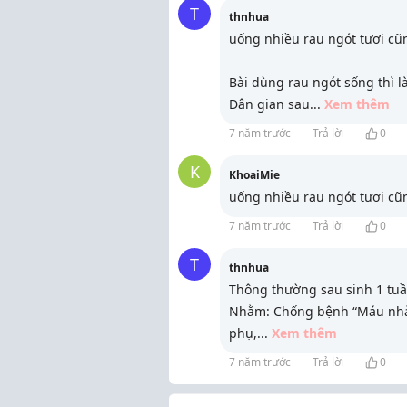
T
thnhua
uống nhiều rau ngót tươi cũ
Bài dùng rau ngót sống thì 
Dân gian sau
...
Xem thêm
7 năm trước
Trả lời
0
K
KhoaiMie
uống nhiều rau ngót tươi cũ
7 năm trước
Trả lời
0
T
thnhua
Thông thường sau sinh 1 tuầ
Nhằm: Chống bệnh “Máu nhà 
phụ,
...
Xem thêm
7 năm trước
Trả lời
0