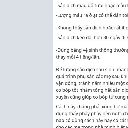
-Sản dịch màu đỏ tươi hoặc màu t
-Lượng máu ra ồ ạt có thể dẫn tớ
-Không thấy sản dịch hoặc rất ít c
-Sản dịch kéo dài hơn 30 ngày đi
-Dùng băng vệ sinh thông thườn
thay mỗi 4 tiếng/lần.
Để lượng sản dịch sau sinh nhan
quá trình phụ sản các mẹ sau khi 
vận động, tránh nằm nhiều một c
co bóp tốt nhằm tống hết sản dịc
xuyên cũng giúp co bóp tử cung r
Cách này chẳng phải xông hơ mấ
dụng thấy phây phây nên nghĩ ch
nào có dùng cách này hay có cách
cho các mẹ trong nhà mình biết v