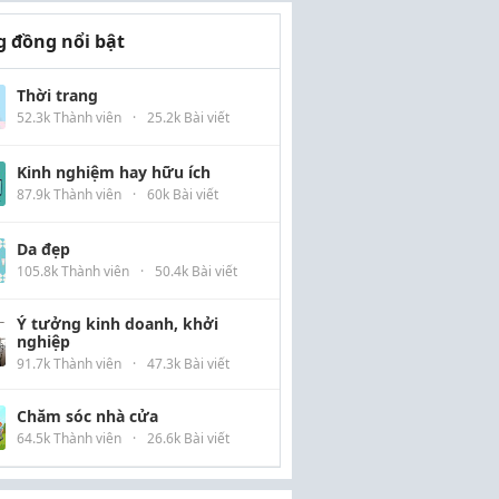
 đồng nổi bật
Thời trang
52.3k Thành viên
·
25.2k Bài viết
Kinh nghiệm hay hữu ích
87.9k Thành viên
·
60k Bài viết
Da đẹp
105.8k Thành viên
·
50.4k Bài viết
Ý tưởng kinh doanh, khởi
nghiệp
91.7k Thành viên
·
47.3k Bài viết
Chăm sóc nhà cửa
64.5k Thành viên
·
26.6k Bài viết