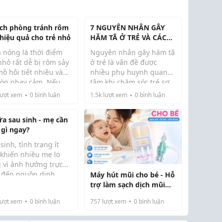
ách phòng tránh rôm
7 NGUYÊN NHÂN GÂY
 hiệu quả cho trẻ nhỏ
HĂM TÃ Ở TRẺ VÀ CÁCH
PHÒNG TRÁNH HIỆU
 nóng là thời điểm
Nguyên nhân gây hăm tã
QUẢ
nhỏ rất dễ bị rôm sảy
ở trẻ là vấn đề được
ồ hôi tiết nhiều và
nhiều phụ huynh quan
còn nhạy cảm. Nếu
tâm khi chăm sóc trẻ sơ
ng có biện pháp
sinh và trẻ nhỏ. Hăm tã là
ượt xem
0
bình luận
1.5k
lượt xem
0
bình luận
m sóc đúng cách, bé
tình trạng rất phổ biến ở
hể bị ngứa ngáy, khó
trẻ nhỏ, đặc biệt là trẻ sơ
ữa sau sinh - mẹ cần
u và ảnh hưởng đến
sinh thường xuyên sử
 gì ngay?
 ngủ. Tuy nhiê...
dụng bỉm....
sinh, tình trạng ít
 khiến nhiều mẹ lo
g vì ảnh hưởng trực
p đến nguồn dinh
Máy hút mũi cho bé - Hỗ
ng của bé. Tuy nhiên,
trợ làm sạch dịch mũi
 áp dụng đúng
nhẹ nhàng cho trẻ sơ
ượt xem
0
bình luận
757
lượt xem
0
bình luận
ơng pháp, mẹ hoàn
sinh
 có thể cải thiện