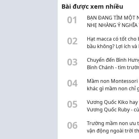
dụng bỉm....
lượn
Bài được xem nhiều
nh..
0
1
BẠN ĐANG TÌM MỘT 
NHẸ NHÀNG Ý NGHĨA THU
NHẬP ỔN ĐỊNH
0
2
Hạt macca có tốt cho 
bầu không? Lợi ích và 
khi sử dụng
0
3
Chuyển đến Bình Hưn
Bình Chánh - tìm trườ
mầm non sao đây?
0
4
Mầm non Montessori 
khác gì mầm non chỉ 
mác Montessori?
0
5
Vương Quốc Kiko hay
Vương Quốc Ruby - c
khu Bình An, chọn sao
0
6
Trường mầm non ưu t
vận động ngoài trời th
học chữ sớm ở Q2