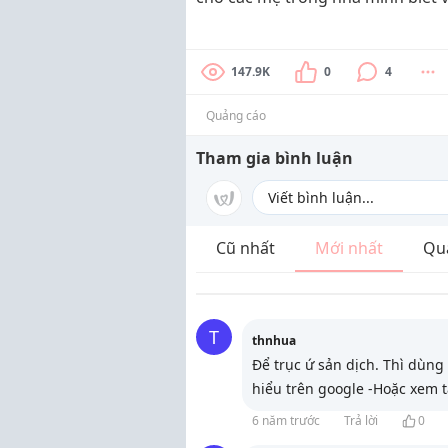
147.9K
0
4
Quảng cáo
Tham gia bình luận
Cũ nhất
Mới nhất
Qu
T
thnhua
Để trục ứ sản dịch. Thì dùng
hiểu trên google -Hoặc xem 
6 năm trước
Trả lời
0