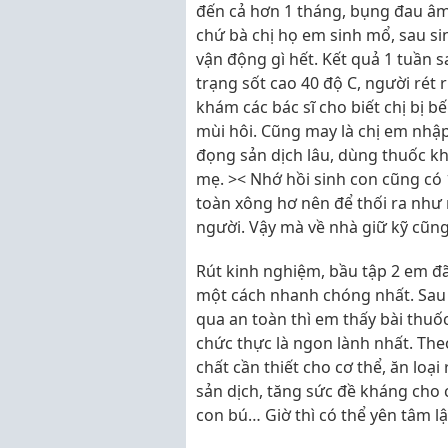
đến cả hơn 1 tháng, bụng đau âm 
chứ bà chị họ em sinh mổ, sau s
vận động gì hết. Kết quả 1 tuần sa
trạng sốt cao 40 độ C, người rét
khám các bác sĩ cho biết chị bị 
mùi hôi. Cũng may là chị em nhậ
đọng sản dịch lâu, dùng thuốc kh
mẹ. >< Nhớ hồi sinh con cũng có 
toàn xông hơ nên để thối ra như 
người. Vậy mà về nhà giữ kỹ cũn
Rút kinh nghiệm, bầu tập 2 em đã
một cách nhanh chóng nhất. Sau 
qua an toàn thì em thấy bài thuố
chức thực là ngon lành nhất. The
chất cần thiết cho cơ thể, ăn lo
sản dịch, tăng sức đề kháng cho
con bú… Giờ thì có thể yên tâm lận