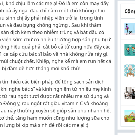
ỉ, khó chịu lắm các mẹ ạ! Đó là em còn may đấy
inh bà ấy ngại đau chỉ nằm một chỗ không chịu
Cộng
u sinh chị ấy phải nhập viện trở lại trong tình
 run và đau bụng không ngừng . Sau khi thăm
bế sản dịch kèm theo nhiễm trùng và bắt đầu có
p viện sớm chứ có nhiều trường hợp sản phụ bị ứ
ông hiệu quả phải cắt bỏ cả tử cung nữa đấy các
1 ca cấp cứu bác sĩ bảo về nhà không rửa ráy gì,
mùi chuột chết. Khiếp, nghe kể mà em run hết cả
g bị dầm dề hơn tháng mới khổ chứ!
 tìm hiểu các biện pháp để tống sạch sản dịch
khi nghe bác sĩ và kinh nghiệm từ nhiều mẹ kinh
c từ rau ngót tươi được rất nhiều mẹ sử dụng và
o Đông y, rau ngót rất giàu vitamin C và khoáng
ại rau này thường xuyên sẽ giúp sản phụ nhanh hết
 cơ thể, tăng ham muốn cũng như lượng sữa cho
 lưng bí kíp mà sinh đẻ rồi các mẹ ạ! :)