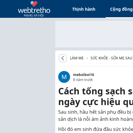
Thịnh hành
Cộng đồng
LÀM MẸ
SỨC KHỎE - SỮA MẸ SAU
meboiboi16
M
8 năm trước
Cách tống sạch s
ngày cực hiệu q
Sau sinh, hầu hết sản phụ đều bị 
sản dịch là nỗi ám ảnh kinh ho
Hồi đó em sinh đứa đầu sức khỏe t