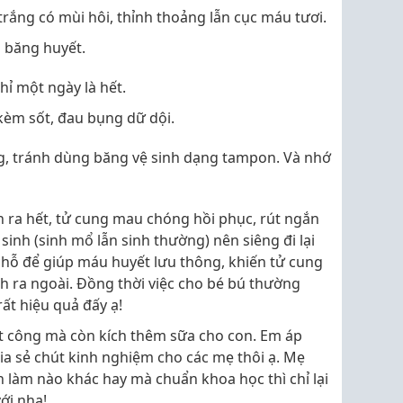
rắng có mùi hôi, thỉnh thoảng lẫn cục máu tươi.
i băng huyết.
hỉ một ngày là hết.
 kèm sốt, đau bụng dữ dội.
g, tránh dùng băng vệ sinh dạng tampon. Và nhớ
h ra hết, tử cung mau chóng hồi phục, rút ngắn
sinh (sinh mổ lẫn sinh thường) nên siêng đi lại
hỗ để giúp máu huyết lưu thông, khiến tử cung
h ra ngoài. Đồng thời việc cho bé bú thường
ất hiệu quả đấy ạ!
t công mà còn kích thêm sữa cho con. Em áp
ia sẻ chút kinh nghiệm cho các mẹ thôi ạ. Mẹ
 làm nào khác hay mà chuẩn khoa học thì chỉ lại
ới nha!