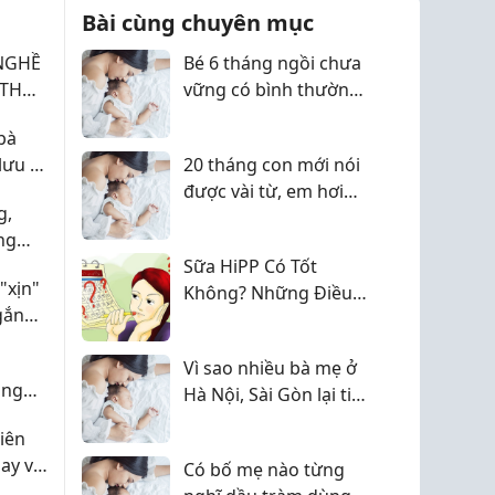
g sữa và gọi sữa về
Bài cùng chuyên mục
.
NGHỀ
Bé 6 tháng ngồi chưa
vững có bình thường
không các mom
bà
lưu ý
20 tháng con mới nói
được vài từ, em hơi
g,
hoang mang
ng
Sữa HiPP Có Tốt
"xịn"
Không? Những Điều
gắn
Mẹ Cần Biết Về Dòng
Sữa Được Nhiều Gia
Vì sao nhiều bà mẹ ở
Đình Tin Dùng
ùng
Hà Nội, Sài Gòn lại tin
?
dùng dầu tràm Huế?
iên
ay vì
Có bố mẹ nào từng