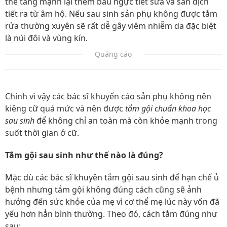
thể tăng mạnh lại thêm bầu ngực tiết sữa và sản dịch
tiết ra từ âm hộ. Nếu sau sinh sản phụ không được tắm
rửa thường xuyên sẽ rất dễ gây viêm nhiễm da đặc biệt
là núi đôi và vùng kín.
Quảng cáo
Chính vì vậy các bác sĩ khuyến cáo sản phụ không nên
kiêng cữ quá mức và nên được
tắm gội chuẩn khoa học
sau sinh
để không chỉ an toàn mà còn khỏe mạnh trong
suốt thời gian ở cữ.
Tắm gội sau sinh như thế nào là đúng?
Mặc dù các bác sĩ khuyên tắm gội sau sinh để hạn chế ủ
bệnh nhưng tắm gội không đúng cách cũng sẽ ảnh
hưởng đến sức khỏe của mẹ vì cơ thể mẹ lúc này vốn đã
yếu hơn hẳn bình thường. Theo đó, cách tắm đúng như
sau: