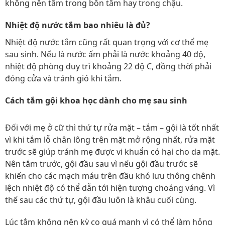
không nên tắm trong bồn tắm hay trong chậu.
Nhiệt độ nước tắm bao nhiêu là đủ?
Nhiệt độ nước tắm cũng rất quan trọng với cơ thể mẹ
sau sinh. Nếu là nước ấm phải là nước khoảng 40 độ,
nhiệt độ phòng duy trì khoảng 22 độ C, đồng thời phải
đóng cửa và tránh gió khi tắm.
Cách tắm gội khoa học dành cho mẹ sau sinh
Đối với mẹ ở cữ thì thứ tự rửa mặt – tắm – gội là tốt nhất
vì khi tắm lỗ chân lông trên mặt mở rộng nhất, rửa mặt
trước sẽ giúp tránh mẹ được vi khuẩn có hại cho da mặt.
Nên tắm trước, gội đầu sau vì nếu gội đầu trước sẽ
khiến cho các mạch máu trên đầu khó lưu thông chênh
lệch nhiệt độ có thể dẫn tới hiện tượng choáng váng. Vì
thế sau các thứ tự, gội đầu luôn là khâu cuối cùng.
Lúc tắm không nên kỳ cọ quá mạnh vì có thể làm hỏng