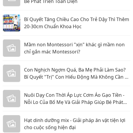
Bé Phát Triển Toàn Diện
Bí Quyết Tăng Chiều Cao Cho Trẻ Dậy Thì Thêm
20-30cm Chuẩn Khoa Học
Mầm non Montessori "xịn" khác gì mầm non
chỉ gắn mác Montessori?
Con Nghịch Ngợm Quá, Ba Mẹ Phải Làm Sao?
Bí Quyết "Trị" Con Hiếu Động Mà Không Cần La
Hét
Nuôi Dạy Con Thời Áp Lực Cơm Áo Gạo Tiền -
Nỗi Lo Của Bố Mẹ Và Giải Pháp Giúp Bé Phát
Triển Toàn Diện
Hạt dinh dưỡng mix - Giải pháp ăn vặt tiện lợi
cho cuộc sống hiện đại