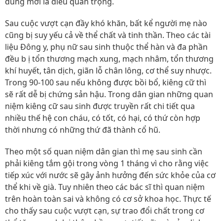
đúng mới là điều quan trọng.
Sau cuộc vượt cạn đầy khó khăn, bất kể người mẹ nào
cũng bị suy yếu cả về thể chất và tinh thần. Theo các tài
liệu Đông y, phụ nữ sau sinh thuộc thể hàn và đa phần
đều b ị tổn thương mạch xung, mạch nhâm, tổn thương
khí huyết, tân dịch, giãn lỗ chân lông, cơ thể suy nhược.
Trong 90-100 sau nếu không được bồi bổ, kiêng cữ thì
sẽ rất dễ bị chứng sản hậu. Trong dân gian những quan
niệm kiêng cữ sau sinh được truyền rất chi tiết qua
nhiều thế hệ con cháu, có tốt, có hại, có thứ còn hợp
thời nhưng có những thứ đã thành cổ hũ.
Theo một số quan niệm dân gian thì mẹ sau sinh cần
phải kiêng tắm gội trong vòng 1 tháng vì cho rằng việc
tiếp xúc với nước sẽ gây ảnh hưởng đến sức khỏe của cơ
thể khi về già. Tuy nhiên theo các bác sĩ thì quan niệm
trên hoàn toàn sai và không có cơ sở khoa học. Thực tế
cho thấy sau cuộc vượt cạn, sự trao đổi chất trong cơ